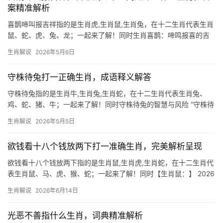
案精准解析
喜鹊啼叫报吉祥指的是生肖虎,生肖鼠,生肖兔，在十二生肖代表生肖
鼠、蛇、虎、兔、龙；一起来了解！同时生肖喜鹊：啼鸣报喜的吉
祥使者 “喜鹊枝头叫，好事要来到。”这句民谚道破了生肖喜鹊的祥
生肖解说
2026年5月6日
瑞本质，作为民间传说中的报喜鸟，它的啼鸣往往预示转机——尤
其对下半年面临职业
守株待兔打一正确生肖，成语释义解答
守株待兔指的是生肖牛,生肖兔,生肖蛇，在十二生肖代表生肖兔、
鸡、蛇、猪、牛；一起来了解！同时守株待兔的智慧与风险 “守株待
兔”这一成语，字面意思是守在树桩旁等待兔子撞上来，比喻不劳而
生肖解说
2026年5月5日
获或侥幸心理，在十二生肖中，生肖兔最能体现这一寓意的两面性
——既是机敏
欲钱看十八个钱放两下打一准确生肖，完美解析呈现
欲钱看十八个钱放两下指的是生肖鼠,生肖虎,生肖蛇，在十二生肖代
表生肖鼠、马、虎、猴、蛇；一起来了解！同时【生肖鼠：】 2026
年对生肖鼠而言，是吉凶参半的一年，上半年易遇“破财不止”之困，
生肖解说
2026年6月14日
尤其29岁至51岁者，事业上恐遭打压，项目被抢或团队停滞，职场
中郁郁寡欢，然
光恶不善指什么生肖，词典精准解析