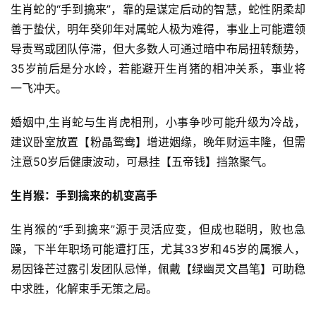
生肖蛇的“手到擒来”，靠的是谋定后动的智慧，蛇性阴柔却
善于蛰伏，明年癸卯年对属蛇人极为难得，事业上可能遭领
导责骂或团队停滞，但大多数人可通过暗中布局扭转颓势，
35岁前后是分水岭，若能避开生肖猪的相冲关系，事业将
一飞冲天。
婚姻中,生肖蛇与生肖虎相刑，小事争吵可能升级为冷战，
建议卧室放置【粉晶鸳鸯】增进姻缘，晚年财运丰隆，但需
注意50岁后健康波动，可悬挂【五帝钱】挡煞聚气。
生肖猴：手到擒来的机变高手
生肖猴的“手到擒来”源于灵活应变，但成也聪明，败也急
躁，下半年职场可能遭打压，尤其33岁和45岁的属猴人，
易因锋芒过露引发团队忌惮，佩戴【绿幽灵文昌笔】可助稳
中求胜，化解束手无策之局。