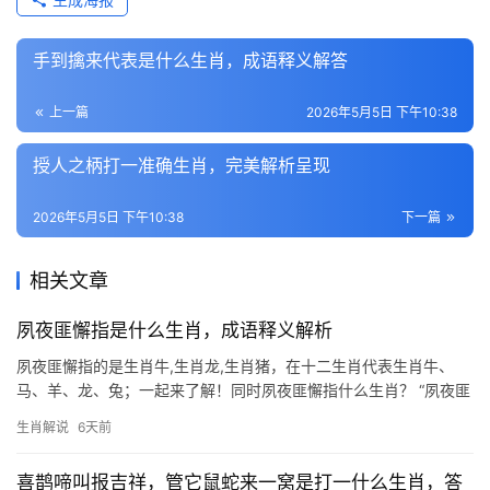
手到擒来代表是什么生肖，成语释义解答
上一篇
2026年5月5日 下午10:38
授人之柄打一准确生肖，完美解析呈现
2026年5月5日 下午10:38
下一篇
相关文章
夙夜匪懈指是什么生肖，成语释义解析
夙夜匪懈指的是生肖牛,生肖龙,生肖猪，在十二生肖代表生肖牛、
马、羊、龙、兔；一起来了解！同时夙夜匪懈指什么生肖？ “夙夜匪
懈”出自《诗经》，形容日夜勤勉、不敢懈怠，在生肖文化中，此成
生肖解说
6天前
语最契合生肖牛的特性，牛自古是农耕文明的象征，埋头苦干、任
劳任怨的形象
喜鹊啼叫报吉祥，管它鼠蛇来一窝是打一什么生肖，答