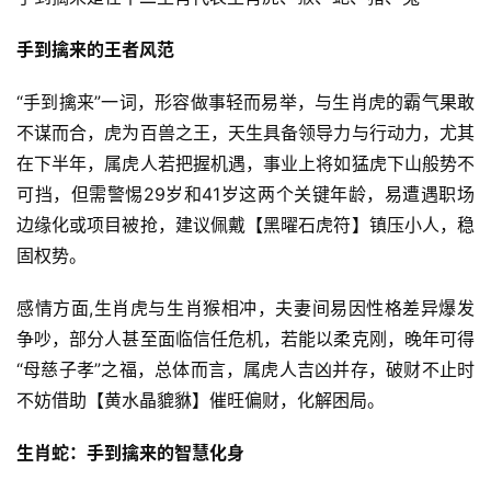
手到擒来的王者风范
“手到擒来”一词，形容做事轻而易举，与生肖虎的霸气果敢
不谋而合，虎为百兽之王，天生具备领导力与行动力，尤其
在下半年，属虎人若把握机遇，事业上将如猛虎下山般势不
可挡，但需警惕29岁和41岁这两个关键年龄，易遭遇职场
边缘化或项目被抢，建议佩戴【黑曜石虎符】镇压小人，稳
固权势。
感情方面,生肖虎与生肖猴相冲，夫妻间易因性格差异爆发
争吵，部分人甚至面临信任危机，若能以柔克刚，晚年可得
“母慈子孝”之福，总体而言，属虎人吉凶并存，破财不止时
不妨借助【黄水晶貔貅】催旺偏财，化解困局。
生肖蛇：手到擒来的智慧化身