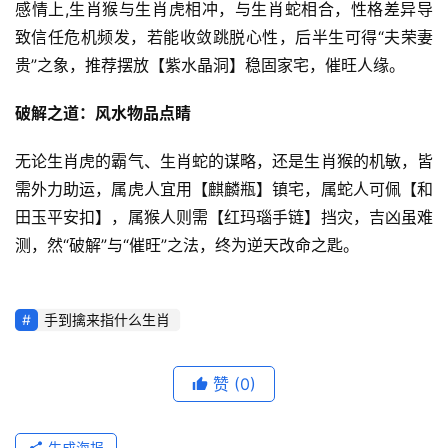
感情上,生肖猴与生肖虎相冲，与生肖蛇相合，性格差异导
致信任危机频发，若能收敛跳脱心性，后半生可得“夫荣妻
贵”之象，推荐摆放【紫水晶洞】稳固家宅，催旺人缘。
破解之道：风水物品点睛
无论生肖虎的霸气、生肖蛇的谋略，还是生肖猴的机敏，皆
需外力助运，属虎人宜用【麒麟瓶】镇宅，属蛇人可佩【和
田玉平安扣】，属猴人则需【红玛瑙手链】挡灾，吉凶虽难
测，然“破解”与“催旺”之法，终为逆天改命之匙。
手到擒来指什么生肖
赞
(0)
生成海报