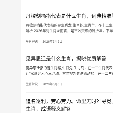
丹楹刻桷指代表是什么生肖，词典精准
丹楹刻桷指代表指的是生肖龙,生肖蛇,生肖羊，在十二
解析 2026年对生肖龙而言，是吉凶交织的转折年，
29岁至51岁者需
生肖解说
2026年5月5日
见异思迁是什么生肖，揭晓优质解答
见异思迁指的是生肖猴,生肖兔,生肖马，在十二生肖代表
迁”常形容人心思浮动，容易被外界诱惑动摇，在十二
持久力，2
生肖解说
2026年5月6日
追名逐利，劳心劳力。命里无时难寻觅
生肖，成语释义解答