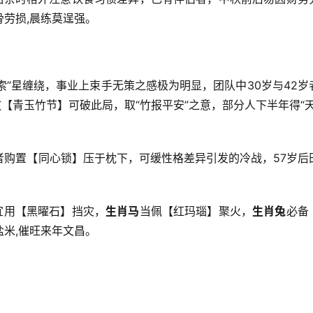
劳损,晨练莫逞强。
索”星缠绕，事业上束手无策之感极为明显，团队中30岁与42岁
【青玉竹节】可破此局，取“竹报平安”之意，部分人下半年得“天
者购置【同心锁】压于枕下，可缓性格差异引发的冷战，57岁后
。
宜用【黑曜石】挡灾，
生肖马
当佩【红玛瑙】聚火，
生肖兔
必备
米,催旺来年文昌。