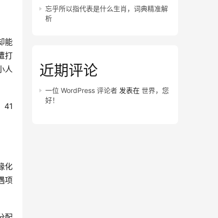
忘乎所以指代表是什么生肖，词典精准解
析
却能
遭打
近期评论
小人
一位 WordPress 评论者
发表在
世界，您
好！
41
缘化
遇项
分配