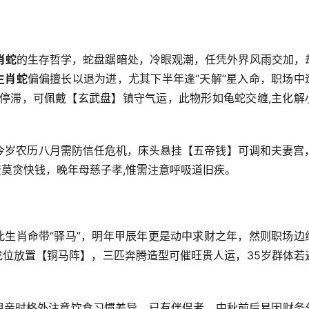
肖蛇
的生存哲学，蛇盘踞暗处，冷眼观潮，任凭外界风雨交加，
生肖蛇
偏偏擅长以退为进，尤其下半年逢“天解”星入命，职场中
队停滞，可佩戴【玄武盘】镇守气运，此物形如龟蛇交缠,主化解
今岁农历八月需防信任危机，床头悬挂【五帝钱】可调和夫妻宫，
资莫贪快钱，晚年母慈子孝,惟需注意呼吸道旧疾。
此生肖命带“驿马”，明年甲辰年更是动中求财之年，然则职场边
龙位放置【铜马阵】，三匹奔腾造型可催旺贵人运，35岁群体若
相亲时格外注意饮食习惯差异，已有伴侣者，中秋前后易因财务