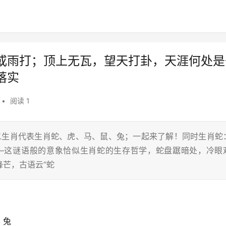
或雨打；顶上无瓦，望天打卦，天涯何处是
落实
•
阅读 1
十二生肖代表生肖蛇、虎、马、鼠、兔；一起来了解！同时生肖蛇
—这谜语般的意象恰似生肖蛇的生存哲学，蛇盘踞暗处，冷眼
芒，古语云“蛇
、兔