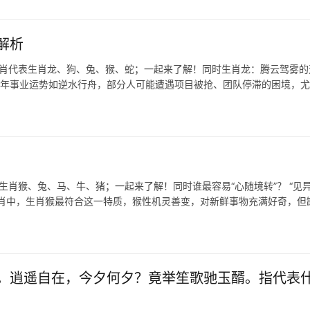
解析
生肖代表生肖龙、狗、兔、猴、蛇；一起来了解！同时生肖龙：腾云驾雾的
下半年事业运势如逆水行舟，部分人可能遭遇项目被抢、团队停滞的困境，
生肖猴、兔、马、牛、猪；一起来了解！同时谁最容易“心随境转”？ “见
生肖中，生肖猴最符合这一特质，猴性机灵善变，对新鲜事物充满好奇，但
。逍遥自在，今夕何夕？竟举笙歌驰玉醑。指代表