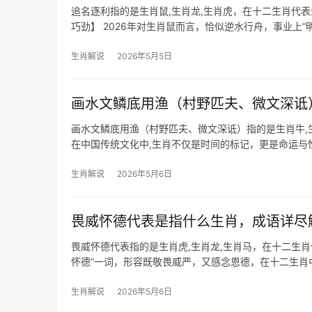
追名逐利指的是生肖鼠,生肖龙,生肖虎，在十二生肖代
巧劲】 2026年对生肖鼠而言，恰似逆水行舟，事业上
尤以
生肖解说
2026年5月5日
画水文鳞底用渔（村野匹夫、微文深诋
画水文鳞底用渔（村野匹夫、微文深诋）指的是生肖牛,
在中国传统文化中,生肖不仅是时间的标记，更是命运与
并深入分析三个生肖的命理特征、吉凶走势及
生肖解说
2026年5月6日
畏威怀德代表是指什么生肖，成语详尽
畏威怀德代表指的是生肖虎,生肖龙,生肖马，在十二生
怀德”一词，形容既敬畏威严，又感念恩德，在十二生
“威”；而民间传说
生肖解说
2026年5月6日