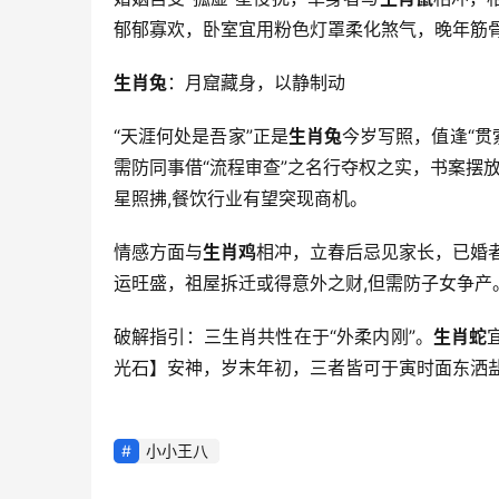
郁郁寡欢，卧室宜用粉色灯罩柔化煞气，晚年筋骨
生肖兔
：月窟藏身，以静制动
“天涯何处是吾家”正是
生肖兔
今岁写照，值逢“贯
需防同事借“流程审查”之名行夺权之实，书案摆放
星照拂,餐饮行业有望突现商机。
情感方面与
生肖鸡
相冲，立春后忌见家长，已婚
运旺盛，祖屋拆迁或得意外之财,但需防子女争产
破解指引：三生肖共性在于“外柔内刚”。
生肖蛇
光石】安神，岁末年初，三者皆可于寅时面东洒盐
小小王八