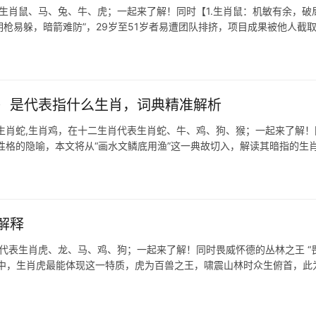
表生肖鼠、马、兔、牛、虎；一起来了解！同时【1.生肖鼠：机敏有余，破
“明枪易躲，暗箭难防”，29岁至51岁者易遭团队排挤，项目成果被他人截
）是代表指什么生肖，词典精准解析
生肖蛇,生肖鸡，在十二生肖代表生肖蛇、牛、鸡、狗、猴；一起来了解！
性格的隐喻，本文将从“画水文鳞底用渔”这一典故切入，解读其暗指的生
解释
肖代表生肖虎、龙、马、鸡、狗；一起来了解！同时畏威怀德的丛林之王 “
肖中，生肖虎最能体现这一特质，虎为百兽之王，啸震山林时众生俯首，此