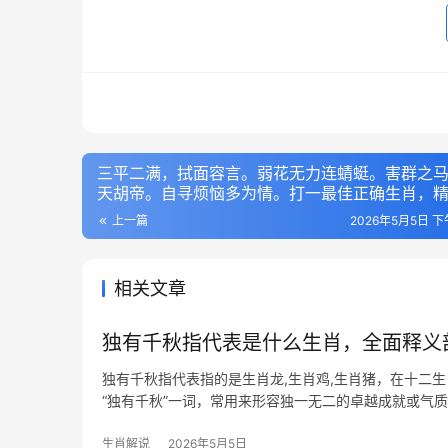
三平二满，拭面容言。弱花无力连蜻蜓。害群之
天胡帝。自寻烦恼多为情。打一最佳正确生肖，
析落实
上一篇
2026年5月5日 下午
相关文章
独有千秋指代表是什么生肖，全面释义
独有千秋指代表指的是生肖龙,生肖鸡,生肖猪，在十二
“独有千秋”一词，常用来形容独一无二的卓越成就或气
恰合“千秋独步”之
生肖解说
2026年5月5日