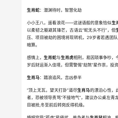
生肖蛇
：潜渊待时，智慧化劫
小小王八，遥看浪花——这谜语般的意象恰似
生
以柔韧之躯避其锋芒，古语云“蛇无头不行”，但
压、项目被劫的困境将现转机，29岁者若遇团
暗算。
感情上，
生肖蛇
与
生肖虎
相刑，易因琐事争吵，
岁后财运渐入佳境，但需警惕“劫煞”星作祟，投
生肖马
：踏浪追风，吉凶参半
“顶上无瓦，望天打卦”道尽
生肖马
的漂泊心性，
者，恐被领导责骂“不接地气”，建议办公桌左青
目被抢,冬至前后转岗反得机缘。
婚姻宫受“孤虚”星侵扰，单身者与
生肖鼠
相冲，