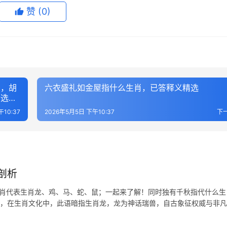
赞
(0)
马，胡
六衣盛礼如金屋指什么生肖，已答释义精选
精选解
10:37
2026年5月5日 下午10:37
下
剖析
生肖代表生肖龙、鸡、马、蛇、鼠；一起来了解！同时独有千秋指代什么生
质，在生肖文化中，此语暗指生肖龙，龙为神话瑞兽，自古象征权威与非