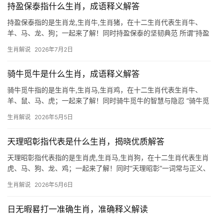
持盈保泰指什么生肖，成语释义解答
持盈保泰指的是生肖龙,生肖牛,生肖猪，在十二生肖代表生肖牛、
羊、马、龙、狗；一起来了解！同时持盈保泰的坚韧典范 所谓“持盈
保泰”，常指在顺境中保持谨慎，避免盛极而衰，在十二生肖中，生
生肖解说
2026年7月2日
肖牛最能诠释这一智慧，牛年生人天生勤勉，晚年福气深厚，但
2026年需格
骑牛觅牛是什么生肖，成语释义解答
骑牛觅牛指的是生肖牛,生肖马,生肖鸡，在十二生肖代表生肖牛、
羊、鼠、马、虎；一起来了解！同时骑牛觅牛的智慧与隐忍 “骑牛觅
牛”这一成语，源自禅宗公案，比喻人执着外求却忽略本心，在生肖
生肖解说
2026年5月5日
文化中，生肖牛恰是这一哲理的化身，牛性沉稳务实，一生勤恳耕
耘，但若过于
天理昭彰指代表是什么生肖，揭晓优质解答
天理昭彰指代表指的是生肖虎,生肖马,生肖狗，在十二生肖代表生肖
虎、马、狗、龙、鸡；一起来了解！同时“天理昭彰”一词常与正义、
果决相关联，而生肖虎正是这一精神的化身，虎为百兽之王，自古
生肖解说
2026年5月6日
被视为威严与公正的象征，2024甲辰龙年，生肖虎与太岁形成“龙争
虎斗”之势，
日无暇晷打一准确生肖，准确释义解读