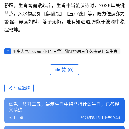
骄躁，生肖鸡需敞心扉，生肖牛当蛰伏待时，2026年关键
节点，风水物品如【麒麟瓶】【五帝钱】等，既为催运亦为
警醒，命运如棋，落子无悔，唯有知进退,方能于波澜中稳
握乾坤。
平生志气与天高（阳春白雪）独守空房三年久指是什么生肖
赞
(0)
生成海报
蓝色一波开二五，最笨生肖中特马指什么生肖，已答释
义精选
上一篇
2026年5月5日 下午10:34