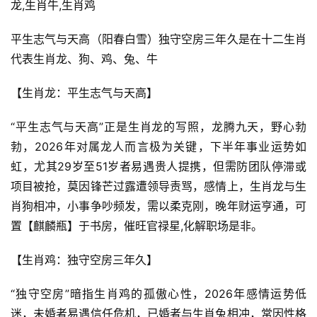
龙,生肖牛,生肖鸡
平生志气与天高（阳春白雪）独守空房三年久是在十二生肖
代表生肖龙、狗、鸡、兔、牛
【生肖龙：平生志气与天高】
“平生志气与天高”正是生肖龙的写照，龙腾九天，野心勃
勃，2026年对属龙人而言极为关键，下半年事业运势如
虹，尤其29岁至51岁者易遇贵人提携，但需防团队停滞或
项目被抢，莫因锋芒过露遭领导责骂，感情上，生肖龙与生
肖狗相冲，小事争吵频发，需以柔克刚，晚年财运亨通，可
置【麒麟瓶】于书房，催旺官禄星,化解职场是非。
【生肖鸡：独守空房三年久】
“独守空房”暗指生肖鸡的孤傲心性，2026年感情运势低
迷，未婚者易遇信任危机，已婚者与生肖兔相冲，常因性格