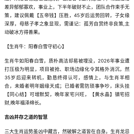
差异郁郁寡欢，事业上，下半年破财不止，团队合作束手无
策，建议佩戴【五帝钱】压胜，45岁后运势回转，子女缘
深厚，母慈子孝之象显现，需谨记：孤芳自赏终非良策,主
动破冰方得善果。
【生肖牛：阳春白雪守初心】
生肖牛如阳春白雪，质朴高洁却易被埋没，2026年事业遭
打压极为明显，项目被抢、职场边缘化令其格外消沉，然
35岁后迎来转机，勤恳终得认可，感情上，与生肖羊相
合，未婚者明年姻缘天成；已婚者需防琐事争吵，床头挂
【同心结】可增默契，晚年家宅兴旺，【黄水晶】镇宅招
财,晚年福泽绵长。
吉凶并存之道的智慧
三大生肖运势虽凶中藏吉，然破解之道皆在自身。生肖龙忌