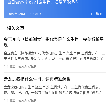
白日做梦指代表什么生肖，揭晓优质解答
2026年5月5日 下午10:34
下一篇
相关文章
金玉良言（檀郎谢女）指代表是什么生肖，完美解析呈
现
金玉良言（檀郎谢女）指代表指的是生肖虎,生肖兔,生肖龙，在十二
生肖代表生肖虎、蛇、兔、鸡、龙；一起来了解！同时生肖虎：金
戈铁马啸风云 “金玉良言”中暗藏的生肖虎，恰似檀郎谢女般的英姿
生肖解说
2026年5月5日
勃发，此生肖天生带煞，却藏贵人运，尤其明年甲辰年，29岁者得
【青龙剑】镇守，职场可破“项
盘龙之癖指什么生肖，词典精准解析
盘龙之癖指的是生肖鼠,生肖蛇,生肖鸡，在十二生肖代表生肖鼠、
蛇、鸡、猴、狗；一起来了解！同时盘龙之癖的智慧化身 “盘龙之
癖”一词，源自《淮南子》中“龙蛇之蛰，可与盘桓”，比喻隐忍待时
生肖解说
2026年5月6日
的智慧，在十二生肖中，生肖鼠正是这一特质的代表，鼠类天性机
敏，擅于在夹