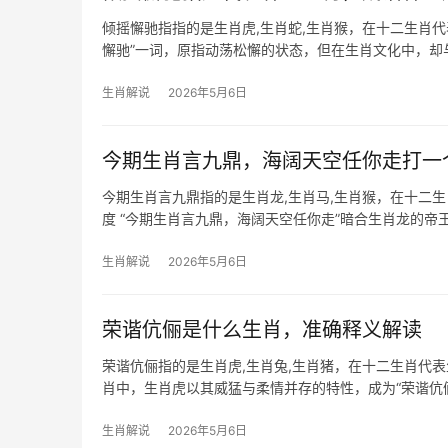
倾摇懈驰指指的是生肖虎,生肖蛇,生肖猴，在十二生肖
懈驰”一词，原指动荡松懈的状态，但在生肖文化中，
“倾摇”之境，事
生肖解说
2026年5月6日
今期生肖言九鼎，海阔天空任你走打一
今期生肖言九鼎指的是生肖龙,生肖马,生肖猴，在十二
度 “今期生肖言九鼎，海阔天空任你走”暗合生肖龙的帝
照，2024甲辰龙
生肖解说
2026年5月6日
荣谐伉俪是什么生肖，准确释义解读
荣谐伉俪指的是生肖虎,生肖兔,生肖猪，在十二生肖代
肖中，生肖虎以其威猛与柔情并存的特性，成为“荣谐伉
与忠诚恰恰
生肖解说
2026年5月6日