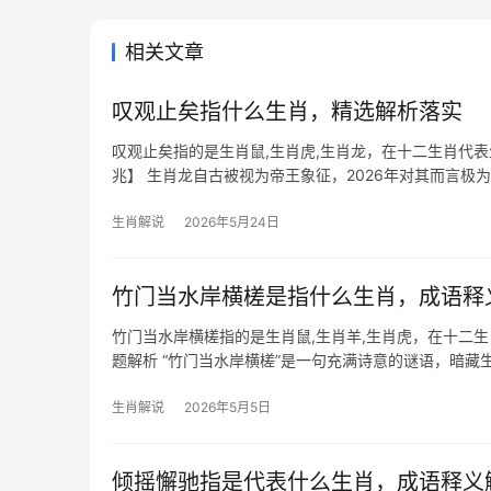
相关文章
叹观止矣指什么生肖，精选解析落实
叹观止矣指的是生肖鼠,生肖虎,生肖龙，在十二生肖代
兆】 生肖龙自古被视为帝王象征，2026年对其而言极
顺遂；但下
生肖解说
2026年5月24日
竹门当水岸横槎是指什么生肖，成语释
竹门当水岸横槎指的是生肖鼠,生肖羊,生肖虎，在十二
题解析 “竹门当水岸横槎”是一句充满诗意的谜语，暗藏
槎”则指“生
生肖解说
2026年5月5日
倾摇懈驰指是代表什么生肖，成语释义