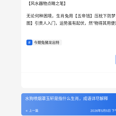
【风水器物点睛之笔】
无论何种困境，生肖兔用【五帝钱】压枕下防梦
图】引贵人入门，运势虽有起伏，然“物得其用便是
今期兔猪龙出特
水狗喷烟罩玉轩是指什么生肖，成语详尽解释
上一篇
2026年5月5日 下午