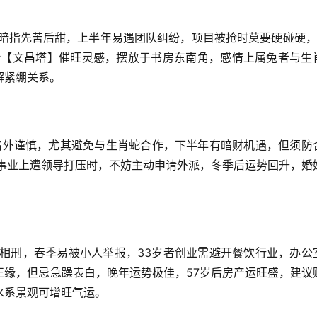
喻，暗指先苦后甜，上半年易遇团队纠纷，项目被抢时莫要硬碰硬，
可借【文昌塔】催旺灵感，摆放于书房东南角，感情上属兔者与生
解紧绷关系。
需格外谨慎，尤其避免与生肖蛇合作，下半年有暗财机遇，但须防
，事业上遭领导打压时，不妨主动申请外派，冬季后运势回升，婚
肖狗相刑，春季易被小人举报，33岁者创业需避开餐饮行业，办公
正缘，但忌急躁表白，晚年运势极佳，57岁后房产运旺盛，建议
水系景观可增旺气运。