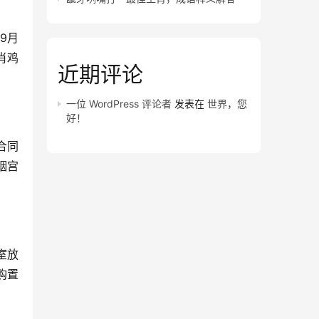
9月
肖鸡
近期评论
一位 WordPress 评论者
发表在
世界，您
好！
合同
姻宫
室放
购置