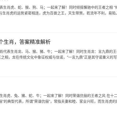
代表生肖虎、蛇、猴、狗、马；一起来了解！同时倾摇懈驰中的王者之相 “
却与生肖虎的运势紧密相连，虎为百兽之王，天生带煞，若流年不利，易陷
个生肖，答案精准解析
生肖代表生肖龙、马、猴、猪、牛；一起来了解！同时生肖龙：言九鼎的王
王之相，龙在传统文化中象征权威与信诺，“一言九鼎”正是其守诺重义的写
表生肖虎、兔、猪、蛇、牛；一起来了解！同时荣谐伉俪的王者之风 在十
俪”的典型代表，所谓“荣谐伉俪”，常指夫妻和睦、家业兴旺，而生肖虎的