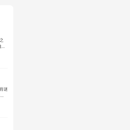
之
推进
肖谜
岸横