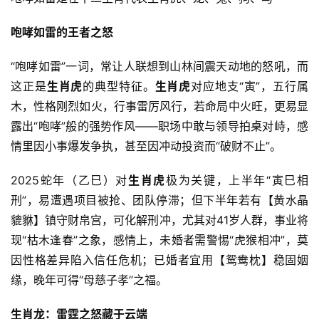
咆哮如雷的王者之怒
“咆哮如雷”一词，常让人联想到山林间震天动地的怒吼，而
这正是
生肖虎
的典型特征。
生肖虎
对应地支“寅”，五行属
木，性格刚烈如火，行事雷厉风行，若命局中火旺，更易显
露出“咆哮”般的强势作风——职场中敢与领导拍桌对峙，感
情里因小事爆发争执，甚至因冲动投资而“破财不止”。
2025蛇年（乙巳）对
生肖虎
极为关键，上半年“寅巳相
刑”，易遭遇项目被抢、团队停滞；但下半年若有【黄水晶
貔貅】镇守财帛宫，可化解刑冲，尤其对41岁人群，事业将
现“枯木逢春”之象，感情上，未婚者需警惕“虎猴相冲”，莫
因性格差异陷入信任危机；已婚者宜用【鸳鸯枕】稳固姻
缘，晚年可得“母慈子孝”之福。
生肖龙：雷霆之怒藏于云端