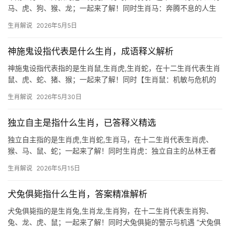
马、虎、狗、猴、龙；一起来了解！同时生肖马：奔腾不息的人生
赢家 “今期生肖三四开，三门兴旺特马来”中的生肖马，象征速度与
生肖解说
2026年5月5日
机遇，明年2025乙巳年，生肖马与太岁形成“火土相生”格局，事业
如骏马奔腾，
神施鬼设指代表是什么生肖，成语释义解析
神施鬼设指代表指的是生肖鼠,生肖虎,生肖蛇，在十二生肖代表生肖
鼠、虎、蛇、猪、猴；一起来了解！同时【生肖鼠：机敏与危机的
博弈】 2026年对于生肖鼠而言，是“吉中藏凶”的一年，上半年易遇
生肖解说
2026年5月30日
贵人提携，尤其从事金融、物流行业者，可能获极为难得的项目机
会；但下半年受
独立自主是指什么生肖，已答释义精选
独立自主指的是生肖虎,生肖蛇,生肖马，在十二生肖代表生肖虎、
猴、马、鼠、蛇；一起来了解！同时生肖虎：独立自主的丛林王者
独立自主在生肖文化中,首推生肖虎，虎为百兽之长，天生具备领袖
生肖解说
2026年5月15日
气质，行事果敢，不依赖他人，2026年对生肖虎而言极为关键，尤
其是下半年
犬兔俱毙指什么生肖，答案精准解析
犬兔俱毙指的是生肖兔,生肖龙,生肖狗，在十二生肖代表生肖狗、
兔、龙、虎、鼠；一起来了解！同时犬兔俱毙的警示与机遇 “犬兔俱