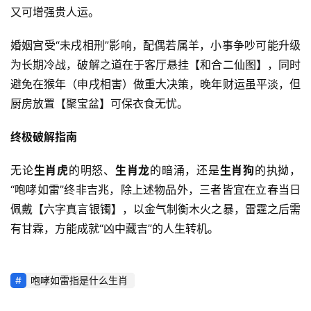
又可增强贵人运。
婚姻宫受“未戌相刑”影响，配偶若属羊，小事争吵可能升级
为长期冷战，破解之道在于客厅悬挂【和合二仙图】，同时
避免在猴年（申戌相害）做重大决策，晚年财运虽平淡，但
厨房放置【聚宝盆】可保衣食无忧。
终极破解指南
无论
生肖虎
的明怒、
生肖龙
的暗涌，还是
生肖狗
的执拗，
“咆哮如雷”终非吉兆，除上述物品外，三者皆宜在立春当日
佩戴【六字真言银镯】，以金气制衡木火之暴，雷霆之后需
有甘霖，方能成就“凶中藏吉”的人生转机。
咆哮如雷指是什么生肖