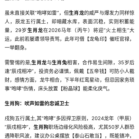
虽未直接关联“咆哮如雷”，但
生肖龙
的威严与爆发力同样惊
人，辰龙五行属土，却暗藏水库，表面沉稳，实则积蓄能
量，29岁
生肖龙
在2026马年（丙午）将迎“火土相生”大
运，此前若屡遭领导责骂，此年可借【龙龟印】催旺官禄，
一举翻身。
需警惕的是,
生肖龙
与
生肖兔
相害，合作易生间隙，35岁后
逢“辰戌相冲”，投资务必谨慎，佩戴【五帝钱】可防小人截
财，感情方面，龙牛相合，下半年红鸾星动，但忌因家务琐
事“咆哮”伤情，床头放置【粉晶球】能柔化戾气。
生肖狗：吠声如雷的忠诚卫士
戌狗五行属土,其“咆哮”多因捍卫原则，2024龙年（甲辰）
“辰戌相冲”，
生肖狗
职场边缘化风险极高，尤其50岁人群恐
遇降职风波，建议办公桌摆放【泰山石敢当】，既能镇冲，