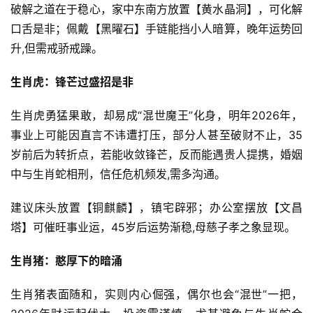
破解之道在于稳心，家中东南方放置【黄水晶洞】，可化解
口舌是非；佩戴【黑曜石】手链能挡小人暗算，晚年运势回
升,但需戒骄戒躁。
生肖虎：锋芒过盛招是非
生肖虎勇猛果敢，却易成“混世魔王”化身，明年2026年，
事业上可能因直言不讳遭打压，部分人甚至破财不止，35
岁前后为转折点，若能收敛锋芒，反而能遇贵人提携，婚姻
中与生肖蛇相刑，信任危机频发,需多沟通。
建议床头放置【铜麒麟】，镇宅辟邪；办公室摆放【文昌
塔】可催旺事业运，45岁后运势渐稳,母慈子孝之象显现。
生肖猪：憨厚下的暗涌
生肖猪表面随和，实则内心倔强，偶尔也会“混世”一把，