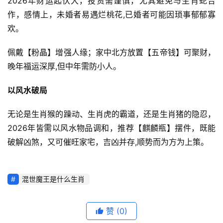
2026年财运起伏大，投资需谨慎，尤其避免与生肖蛇合
作，感情上，未婚者易遇烂桃花,已婚者可能因琐事郁郁寡
欢。
佩戴【粉晶】增强人缘；家中北方放置【五帝钱】可聚财，
晚年福运深厚,但中年需防小人。
以风水破局
无论是生肖猴的躁动、生肖虎的霸道，还是生肖猪的隐忍，
2026年皆需以风水物品调和，推荐【麒麟瓶】摆件，既能
破解凶煞，又可催旺家宅，吉凶并存,顺势而为方为上策。
混世魔王是什么生肖
赞
(0)