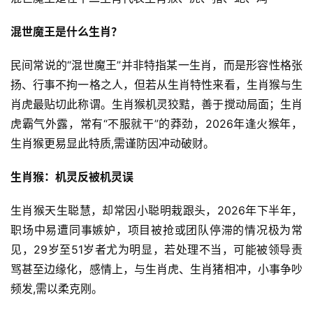
混世魔王是什么生肖？
民间常说的“混世魔王”并非特指某一生肖，而是形容性格张
扬、行事不拘一格之人，但若从生肖特性来看，生肖猴与生
肖虎最贴切此称谓。生肖猴机灵狡黠，善于搅动局面；生肖
虎霸气外露，常有“不服就干”的莽劲，2026年逢火猴年，
生肖猴更易显此特质,需谨防因冲动破财。
生肖猴：机灵反被机灵误
生肖猴天生聪慧，却常因小聪明栽跟头，2026年下半年，
职场中易遭同事嫉妒，项目被抢或团队停滞的情况极为常
见，29岁至51岁者尤为明显，若处理不当，可能被领导责
骂甚至边缘化，感情上，与生肖虎、生肖猪相冲，小事争吵
频发,需以柔克刚。