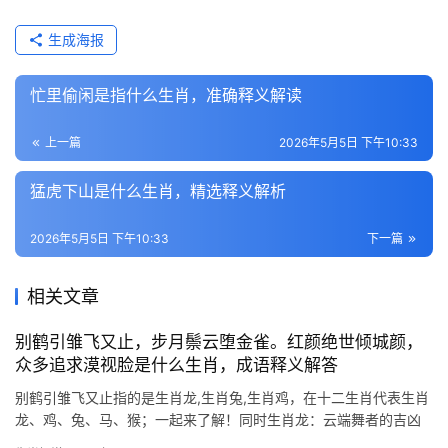
生成海报
忙里偷闲是指什么生肖，准确释义解读
上一篇
2026年5月5日 下午10:33
猛虎下山是什么生肖，精选释义解析
2026年5月5日 下午10:33
下一篇
相关文章
别鹤引雏飞又止，步月鬃云堕金雀。红颜绝世倾城颜，
众多追求漠视脸是什么生肖，成语释义解答
别鹤引雏飞又止指的是生肖龙,生肖兔,生肖鸡，在十二生肖代表生肖
龙、鸡、兔、马、猴；一起来了解！同时生肖龙：云端舞者的吉凶
启示 “别鹤引雏飞又止”暗合生肖龙的起伏命运，龙为辰，属阳土，