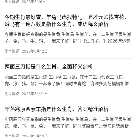
生肖解说
2026年5月6日
天生贵气却易陷孤傲，2024甲辰年对生肖龙而言极为难得，既是“值
太岁”的挑战
今期生肖最好查，羊兔马虎找特马。秀才元帅找杏花，
透马有一连八数是指什么生肖，成语释义解析
今期生肖最好查指的是生肖兔,生肖马,生肖羊，在十二生肖代表生肖
羊、兔、马、牛、鸡；一起来了解！同时【生肖羊：】2026年运势
吉凶参半，下半年逢“三合”吉星拱照，事业上有贵人提携，尤其29
生肖解说
2026年6月12日
岁至51岁者易得领导赏识，然“劫煞”凶星暗藏，团队易因利益分配不
均停滞不
两面三刀指是什么生肖，全面释义剖析
两面三刀指的是生肖蛇,生肖猴,生肖鼠，在十二生肖代表生肖蛇、
虎、猴、猪、鼠；一起来了解！同时生肖蛇：诡谲多变与福祸相依
所谓“两面三刀”，在生肖文化中常暗指生肖蛇，蛇性灵巧，善于隐
生肖解说
2026年6月21日
藏，既能蛰伏待机，亦可一击必中，2026年对属蛇者而言极为关
键，尤其下半
牢落寒原会素车指是什么生肖，答案精准解析
牢落寒原会素车指的是生肖兔,生肖蛇,生肖马，在十二生肖代表生肖
蛇、猪、马、鼠、兔；一起来了解！同时寒原素车之谜与运势解析
“牢落寒原会素车”这一典故，常被解读为孤寂清冷之象，而生肖蛇恰
生肖解说
2026年5月13日