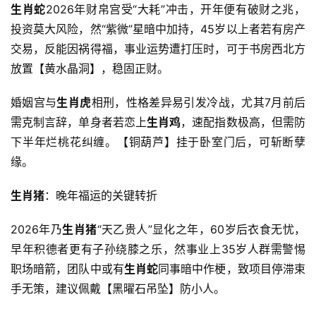
生肖蛇
2026年财帛宫受“大耗”冲击，开年便有破财之兆，
投资莫大风险，然“紫微”星暗中加持，45岁以上者若有房产
交易，反能因祸得福，事业运势遭打压时，可于书房西北方
放置【黄水晶洞】，稳固正财。
婚姻宫与
生肖虎
相刑，性格差异易引发冷战，尤其7月前后
需克制言辞，单身者若恋上
生肖鸡
，速配指数极高，但需防
下半年烂桃花纠缠。【铜葫芦】挂于卧室门后，可斩断孽
缘。
生肖猪
：晚年福运的关键转折
2026年乃
生肖猪
“天乙贵人”显化之年，60岁后衣食无忧，
早年积德者更有子孙绕膝之乐，然事业上35岁人群需警惕
职场暗箭，团队中或有
生肖蛇
同事暗中作梗，致项目停滞束
手无策，建议佩戴【黑曜石吊坠】防小人。