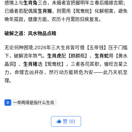
感情上与
生肖兔
三合，未婚者宜把握明年立春后婚嫁吉期；
已婚者若配偶属
生肖猴
，则需用【鸳鸯枕】化解相害，避免
晚年孤寂，健康方面，农历十月需防旧疾复发。
破解之道：风水物品点睛
无论何种困境,2026年三大生肖皆可借【五帝钱】压于门槛
下，破解流年煞气。
生肖虎
配【麒麟瓶】、
生肖蛇
用【黄水
晶洞】、
生肖猪
选【鸳鸯枕】，三者各司其职，催旺吉星之
力，命理吉凶并存，然行动方能转危为安——此乃天机至
理。
一举两得是指什么生肖
赞
(0)