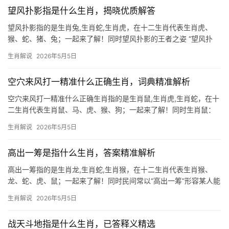
权力、智慧与祥瑞
望风扑影指是什么生肖，揭晓优质解答
望风扑影指的是生肖兔,生肖蛇,生肖虎，在十二生肖代表生肖虎、
猴、蛇、猪、兔；一起来了解！同时望风扑影的王者之姿 “望风扑
影”一词，常用来形容生肖虎的敏锐与果敢，虎为百兽之王，天生具
生肖解说
2026年5月5日
备洞察先机的能力，尤其在下半年，属虎人将迎来事业上的关键转
折，29岁和4
空穴来风打一精准什么正确生肖，词典精准解析
空穴来风打一精准什么正确生肖指的是生肖鼠,生肖虎,生肖蛇，在十
二生肖代表生肖鼠、马、虎、猴、狗；一起来了解！同时生肖鼠：
空穴来风背后的机敏与危机 “空穴来风”本意是事出有因，而生肖鼠
生肖解说
2026年5月5日
的敏锐直觉恰如这阵风——总能提前嗅到危机的气息，2024甲辰
年，生肖鼠与太岁三合，但“吉中
高出一筹是指什么生肖，答案精准解析
高出一筹指的是生肖龙,生肖蛇,生肖猴，在十二生肖代表生肖猴、
龙、蛇、虎、鼠；一起来了解！同时民间常以“高出一筹”形容某人能
力超群，而十二生肖中，生肖猴与生肖龙最契合此寓意，猴性机
生肖解说
2026年5月5日
敏，善借力打力；龙腾九天，自带贵气，但若论2026年运势，生肖
蛇反而暗藏“
战天斗地指是什么生肖，已答释义精选