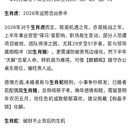
生肖虎
：2026年运势吉凶参半
2026年对于
生肖虎
而言，既是机遇之年，亦是挑战之年，
上半年事业宫受“驿马”星影响，职场易生变动，部分人恐遭
项目被抢、团队停滞之困，尤其29岁至51岁者，若与领导
属相相冲（如
生肖猴
），更需谨防被责骂边缘化，然下半年
“天解”吉星入命，转机极为难得，可借【麒麟瓶】镇守办公
桌东南位，催旺贵人运。
感情方面,未婚者易与
生肖蛇
相刑，小事争吵频发；已婚者
若配偶属
生肖猪
，反倒母慈子孝，晚年感情和睦，需留意明
年农历五月，信任危机或致郁郁寡欢，建议佩戴【粉晶手
链】化解。
生肖蛇
：破财不止背后的生机