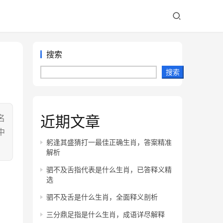
搜索
搜索
近期文章
名
中
躬逢其盛猜打一最佳正确生肖，答案精准
解析
驷不及舌指代表是什么生肖，已答释义精
选
驷不及舌是什么生肖，全面释义剖析
三分鼎足指是什么生肖，成语详尽解释