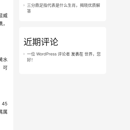
三分鼎足指代表是什么生肖，揭晓优质解
答
显威
携，
近期评论
一位 WordPress 评论者
发表在
世界，您
黄水
好！
】可
45
偶属