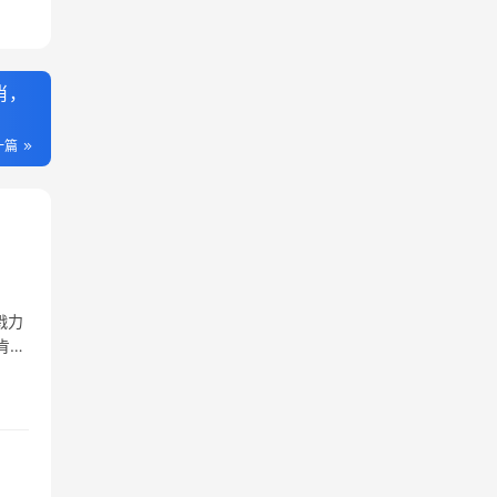
肖，
一篇
戮力
肯