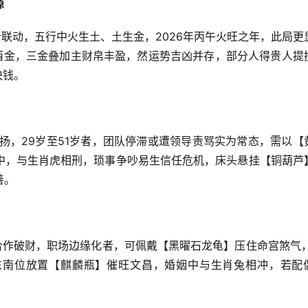
源
者联动，五行中火生土、土生金，2026年丙午火旺之年，此局更
为酉金，三金叠加主财帛丰盈，然运势吉凶并存，部分人得贵人提
快钱。
后扬，29岁至51岁者，团队停滞或遭领导责骂实为常态，需以【
中，与生肖虎相刑，琐事争吵易生信任危机，床头悬挂【铜葫芦
善。
合作破财，职场边缘化者，可佩戴【黑曜石龙龟】压住命宫煞气，
东南位放置【麒麟瓶】催旺文昌，婚姻中与生肖兔相冲，若配