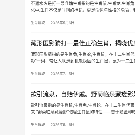
不通水火是打一最准确生肖指的是生肖鼠,生肖龙,生肖
化中,生肖不仅是时间的标记，更是命运与性格的隐喻，
的成语寓意、运势走向及风水破
生肖解说
2026年5月6日
藏形匿影猜打一最佳正确生肖，揭晓优
藏形匿影猜指的是生肖兔,生肖蛇,生肖鼠，在十二生肖
影”一词，常让人联想到机敏隐匿的生肖鼠，鼠为十二生
言，极为难得的
生肖解说
2026年7月5日
欲引流泉，自贻伊戚。野菊临泉藏瘦影
欲引流泉指的是生肖鼠,生肖兔,生肖蛇，在十二生肖代
来 “野菊临泉藏瘦影”暗喻生肖鼠的特性——善于隐匿
水滋养，终成
生肖解说
2026年5月6日