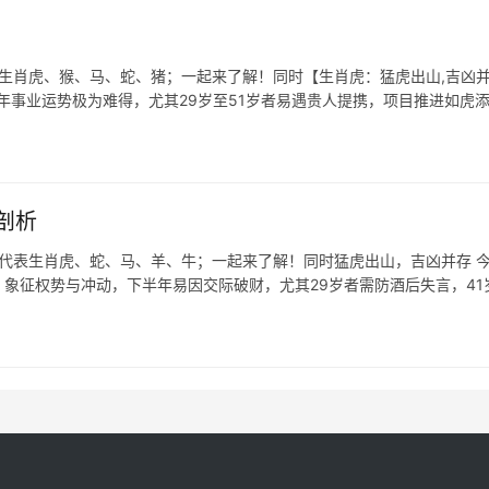
表生肖虎、猴、马、蛇、猪；一起来了解！同时【生肖虎：猛虎出山,吉凶
上半年事业运势极为难得，尤其29岁至51岁者易遇贵人提携，项目推进如虎
剖析
肖代表生肖虎、蛇、马、羊、牛；一起来了解！同时猛虎出山，吉凶并存 
，象征权势与冲动，下半年易因交际破财，尤其29岁者需防酒后失言，41