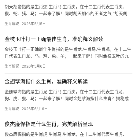
胡天胡帝指的是生肖蛇,生肖马,生肖虎，在十二生肖代表生肖虎、
猴、蛇、猪、马；一起来了解！同时胡天胡帝的王者之气 “胡天胡
帝”一词源自《诗经》，形容气势磅礴、不可一世的威严，恰如生肖
生肖解说
2026年5月5日
虎的天然王者风范，属虎之人天生胆识过人，行事雷厉风行，但下
半年需警惕“吉
金枝玉叶打一正确最佳生肖，准确释义解读
金枝玉叶打一正确最佳生肖指的是生肖龙,生肖马,生肖鸡，在十二生
肖代表生肖龙、马、鸡、兔、羊；一起来了解！同时金枝玉叶的九
五之尊 “金枝玉叶”常象征至高无上的尊贵，而十二生肖中唯有生肖
生肖解说
2026年5月6日
龙能与之匹配，龙为帝王之象，古籍称其“能显能隐，乘时变化”，恰
如金玉之华美与坚韧并存，
金翅擘海指什么生肖，准确释义解读
金翅擘海指的是生肖龙,生肖马,生肖虎，在十二生肖代表生肖龙、
狗、虎、猴、马；一起来了解！同时金翅擘海指什么生肖？揭秘成
语背后的生肖隐喻 “金翅擘海”一词源自佛教典故，形容大鹏鸟展翅
生肖解说
2026年6月16日
劈开海浪的磅礴气势，在生肖文化中，它暗指生肖龙，龙为鳞虫之
长，能腾云驾雾
俊杰廉悍指是什么生肖，完美解析呈现
俊杰廉悍指的是生肖虎,生肖马,生肖龙，在十二生肖代表生肖虎、