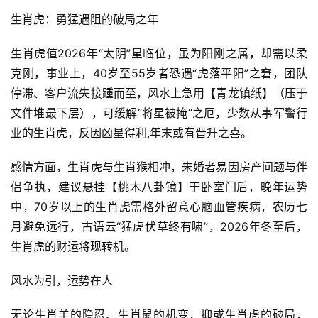
生肖虎：勇猛遇阻的破局之年
生肖虎值2026年“太阴”星临位，虽为阳刚之属，却需以柔
克刚，事业上，40岁至55岁者恐遇“虎落平阳”之窘，团队
停滞、客户流失接踵而至，风水上急用【青龙镇纸】（压于
文件堆最下层），可缓解“将星被掩”之厄，少数从事军警行
业的生肖虎，反因凶星得利,年末或有晋升之喜。
感情方面，生肖虎与生肖猴相冲，未婚者易因房产问题与伴
侣争执，建议悬挂【桃木八卦镜】于卧室门后，晚年运势
中，70岁以上的生肖虎需格外留意心脑血管疾病，农历七
月避免远行，古语云“猛虎伏草终有啸”，2026年冬至后，
生肖虎的财运将现转机。
风水为引，运势在人
无论生肖羊的隐忍、生肖鼠的机变，抑或生肖虎的破局，