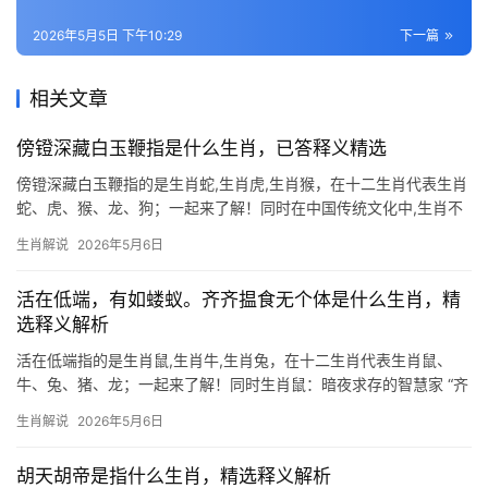
2026年5月5日 下午10:29
下一篇
相关文章
傍镫深藏白玉鞭指是什么生肖，已答释义精选
傍镫深藏白玉鞭指的是生肖蛇,生肖虎,生肖猴，在十二生肖代表生肖
蛇、虎、猴、龙、狗；一起来了解！同时在中国传统文化中,生肖不
仅是时间的标记，更是命运与性格的隐喻，那句“傍镫深藏白玉鞭”的
生肖解说
2026年5月6日
谜题，暗藏玄机——它指向的正是生肖蛇，蛇身蜿蜒如鞭，白玉喻
其灵性，深藏则呼
活在低端，有如蝼蚁。齐齐揾食无个体是什么生肖，精
选释义解析
活在低端指的是生肖鼠,生肖牛,生肖兔，在十二生肖代表生肖鼠、
牛、兔、猪、龙；一起来了解！同时生肖鼠：暗夜求存的智慧家 “齐
齐揾食无个体”这句俗语，暗合生肖鼠的特性——它们总在群体中隐
生肖解说
2026年5月6日
忍求生，却难掩个体的机敏，2024甲辰年，生肖鼠与太岁半合，下
半年或有
胡天胡帝是指什么生肖，精选释义解析