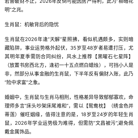
若曾破财不止，2026年反倒可能因房产得利，此为“柳暗花
明”之兆。
生肖鼠：机敏背后的隐忧
生肖鼠在2026年逢“天解”星照拂，看似机遇颇多，实则暗
藏陷阱，事业运势格外起伏，35岁至48岁者易遭打压，尤
其明年夏季需防合同纠纷，风水上推荐【黑曜石七星阵】
（放置书房西北方，逢初一十五点燃白蜡烛），可挡小人是
非，然部分从事金融的生肖鼠，下半年反有偏财入账，此乃
“险中求富”之象。
婚姻中，生肖鼠与生肖马相刑，性格差异导致郁郁寡欢，命
理师多言“床头吵架床尾难和”，需以【鸳鸯枕】（绣金色并
蒂莲）催旺姻缘，值得注意的是，18岁至24岁的年轻生肖
鼠，2026年学业运势极为难得，但需防“文昌被污”,避免佩
戴金属饰品。