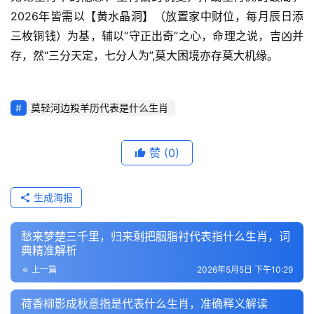
2026年皆需以【黄水晶洞】（放置家中财位，每月辰日添
三枚铜钱）为基，辅以“守正出奇”之心，命理之说，吉凶并
存，然“三分天定，七分人为”,莫大困境亦存莫大机缘。
莫轻河边羖羊历代表是什么生肖
赞
(0)
生成海报
愁来梦楚三千里，归来剩把胭脂衬代表指什么生肖，词
典精准解析
上一篇
2026年5月5日 下午10:29
荷香柳影成秋意指是代表什么生肖，准确释义解读