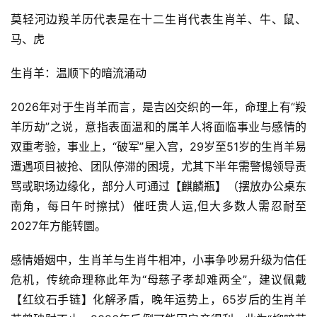
莫轻河边羖羊历代表是在十二生肖代表生肖羊、牛、鼠、
马、虎
生肖羊：温顺下的暗流涌动
2026年对于生肖羊而言，是吉凶交织的一年，命理上有“羖
羊历劫”之说，意指表面温和的属羊人将面临事业与感情的
双重考验，事业上，“破军”星入宫，29岁至51岁的生肖羊易
遭遇项目被抢、团队停滞的困境，尤其下半年需警惕领导责
骂或职场边缘化，部分人可通过【麒麟瓶】（摆放办公桌东
南角，每日午时擦拭）催旺贵人运,但大多数人需忍耐至
2027年方能转圜。
感情婚姻中，生肖羊与生肖牛相冲，小事争吵易升级为信任
危机，传统命理称此年为“母慈子孝却难两全”，建议佩戴
【红纹石手链】化解矛盾，晚年运势上，65岁后的生肖羊