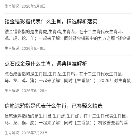
限 \”鼠目寸光\”常被用来形容目光短浅之人，但若将其对应到生肖
生肖解说
2026年5月6日
鼠，反而能窥见这一生肖的生存哲学。生肖鼠天性机敏，善于在有
限资源中精打细算，如
镂金错彩指代表什么生肖，精选解析落实
镂金错彩指的是生肖虎,生肖鸡,生肖龙，在十二生肖代表生肖龙、
鸡、虎、蛇、羊；一起来了解！同时镂金错彩中的九五之尊 “镂金错
彩”一词，常被用来形容华丽精妙的工艺，而在生肖文化中，它与生
生肖解说
2026年5月6日
肖龙的联系最为紧密，龙自古象征权势与富贵，其鳞甲如金箔缀
玉，腾云驾雾时
点石成金是什么生肖，词典精准解析
点石成金指的是生肖鼠,生肖龙,生肖鸡，在十二生肖代表生肖鼠、
马、龙、鸡、猪；一起来了解！同时【生肖鼠：】 2026年对生肖鼠
而言，是吉凶交织的一年，事业上，29岁至51岁的属鼠人易遭遇团
生肖解说
2026年6月28日
队停滞或项目被抢，尤其下半年可能被领导责骂，职场边缘化风险
极高，部
信笔涂鸦指是代表什么生肖，已答释义精选
信笔涂鸦指指的是生肖鼠,生肖虎,生肖蛇，在十二生肖代表生肖鼠、
马、龙、猴、虎；一起来了解！同时【生肖鼠：】机敏善变者的浮
沉录 2026年对生肖鼠而言，恰似湍流中的一叶扁舟，吉凶交织，上
生肖解说
2026年7月23日
半年易遇“破财不止”之困，尤其29岁至51岁者，事业恐遭同事暗中