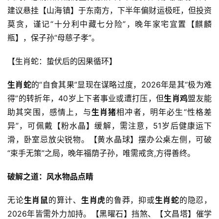
建议悬挂【山海镇】于东南方，下半年偏财运极旺，但投资
莫贪，谨记“十分利中藏七分险”，晚年家宅宜置【麒麟
瓶】，保子孙“母慈子孝”。
【生肖蛇：蛰伏后的因果循环】
生肖蛇
的“自食其果”显现在谋略过度，2026年是其“极为难
得”的转折年，40岁上下者事业或遭打压，但
生肖鸡
盟友能
助其突围，感情上，与
生肖猪
相冲者，明年必生“性格差
异”，可佩戴【粉水晶】缓解，需注意，51岁后健康运下
滑，卧室忌放尖锐物。【黄水晶球】摆办公桌左侧，可破
“束手无策”之局，晚年福荫子孙，唯需戒贪,方得善终。
破解之道：风水物品点睛
无论
生肖鼠
的算计、
生肖虎
的鲁莽，抑或
生肖蛇
的隐忍，
2026年皆需外力加持。【黑曜石】挡煞、【文昌塔】催学