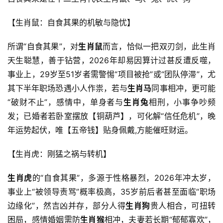
【生肖鼠：自食其果的机敏与隐忧】
所谓“自食其果”，对
生肖鼠
而言，恰似一把双刃剑，此生肖
天生聪慧，善于钻营，2026年却易因算计过甚反遭反噬，
事业上，29岁至51岁者需警惕“项目被抢”或“团队停滞”，尤
其下半年职场恐遇小人作祟，若与
生肖马
同事相冲，更可能
“破财不止”，感情中，单身者与
生肖兔
相刑，小事争吵频
发；已婚者若卧室摆放【铜葫芦】，可化解“信任危机”，晚
年运势起伏，唯【五帝钱】贴身佩戴,方能催旺财运。
【生肖虎：刚猛之祸与转机】
生肖虎
的“自食其果”，多源于性格暴烈，2026年冲太岁，
事业上“被领导责骂”概率极高，35岁前后者甚至面临“职场
边缘化”，然吉凶并存，部分人得
生肖狗
贵人相合，可扭转
困局，感情婚姻需防
生肖猴
相冲，夫妻若长期“郁郁寡欢”，