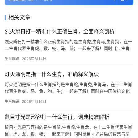
相关文章
烈火辨日打一精准什么正确生肖，全面释义剖析
烈火辨日打一精准什么正确生肖指的是生肖虎,生肖马,生肖狗，在十
二生肖代表生肖虎、猴、蛇、马、鼠；一起来了解！同时【1. 生肖
虎：烈火辨日显锋芒】 生肖虎逢2026年丙午火年，恰似烈火辨日，
生肖解说
2026年6月4日
运势吉凶交织，事业上若生于农历三月、九月者，易遭小人暗中使
绊，项目被抢或团队停滞不前
灯火通明是指一什么生肖，准确释义解读
灯火通明是指一什么生肖指的是生肖蛇,生肖兔,生肖马，在十二生肖
代表生肖蛇、马、兔、狗、牛；一起来了解！同时在中国传统文化
中,生肖文化如同一盏长明的灯火，照亮了千百年来人们对命运的探
生肖解说
2026年5月6日
索与期许，而“灯火通明”这一成语，常被用来形容夜晚的明亮景象，
但在生肖命理中，它更暗喻
鼠目寸光是形容打一什么生肖，词典精准解析
鼠目寸光是形容指的是生肖鼠,生肖虎,生肖龙，在十二生肖代表生肖
鼠、虎、龙、猴、猪；一起来了解！同时鼠目寸光背后的智慧与局