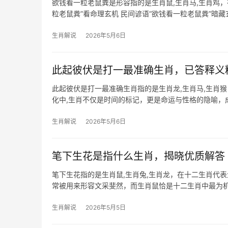
欲钱看一粒老鼠粪是形容指的是生肖鼠,生肖马,生肖鸡
粒老鼠粪”看命理玄机 民间谚语“欲钱看一粒老鼠粪”暗
性，鼠粪虽小，却能污染整
生肖解说
2026年5月6日
此起彼伏是打一最准确生肖，已答释义
此起彼伏是打一最准确生肖指的是生肖龙,生肖马,生肖
化中,生肖不仅是时间的标记，更是命运与性格的隐喻，
特质高度契合，本文将深入解读
生肖解说
2026年5月6日
笔下生花是指什么生肖，揭晓优质解答
笔下生花指的是生肖鼠,生肖兔,生肖龙，在十二生肖代表
常被用来形容文采斐然，而生肖鼠恰是十二生肖中最为
在文字表达上
生肖解说
2026年5月5日