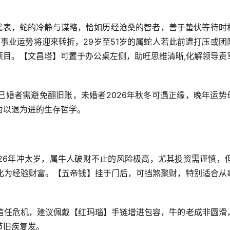
佳代表，蛇的冷静与谋略，恰如历经沧桑的智者，善于蛰伏等待时
，事业运势将迎来转折，29岁至51岁的属蛇人若此前遭打压或团
项目。【文昌塔】可置于办公桌左侧，助旺思维清晰,化解领导责
已婚者需避免翻旧账，未婚者2026年秋冬可遇正缘，晚年运势
实为以退为进的生存哲学。
026年冲太岁，属牛人破财不止的风险极高，尤其投资需谨慎，但
化为经验财富。【五帝钱】挂于门后，可挡煞聚财，特别适合从
信任危机，建议佩戴【红玛瑙】手链增进包容，牛的老成非圆滑
节旧疾复发。