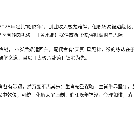
026年是其“暗财年”，副业收入极为难得，但职场易被边缘化，
夏季有转岗机遇。【黄水晶】摆件放西北位,催旺偏财与人际。
战，35岁后婚运回升，配偶宫有“天喜”星照拂，猴的练达在于
，破解之道，当以【太极八卦镜】镇宅为先。
大生肖各有际遇，然万变不离其宗：生肖蛇重谋略，生肖牛靠坚守，
家中乾位，可统一化解太岁压制，催旺晚年福泽，命理如棋，落