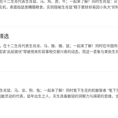
，在十二生肖代表生肖鼠、马、鸡、虎、牛；一起来了解！同时生肖鼠：从
藏玄机，表面指鼠类糟蹋粮食，实则隐喻生肖鼠“精于聚财却易因小失大”的
精选
猴，在十二生肖代表生肖龙、马、猴、猪、鼠；一起来了解！同时在中国传
成语“此起彼伏”常被用来形容事物交替兴衰的动态，而这一意象与某些生
生肖鼠、马、龙、狗、兔；一起来了解！同时笔下生花的机敏智者 “笔下生
机敏灵动的代表，鼠年出生之人，天生具备敏锐的洞察力与缜密的思维，