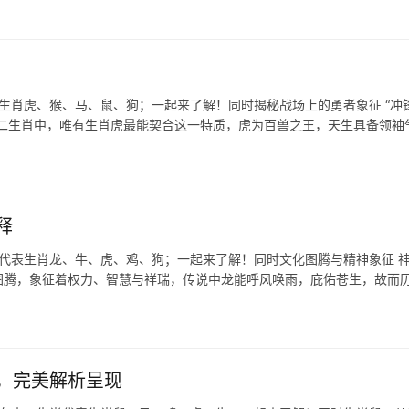
表生肖虎、猴、马、鼠、狗；一起来了解！同时揭秘战场上的勇者象征 “冲
十二生肖中，唯有生肖虎最能契合这一特质，虎为百兽之王，天生具备领袖
释
肖代表生肖龙、牛、虎、鸡、狗；一起来了解！同时文化图腾与精神象征 
图腾，象征着权力、智慧与祥瑞，传说中龙能呼风唤雨，庇佑苍生，故而
，完美解析呈现