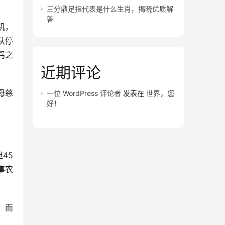
三分鼎足指代表是什么生肖，揭晓优质解
答
机，
队停
骂之
近期评论
母慈
一位 WordPress 评论者
发表在
世界，您
好！
45
事农
，而