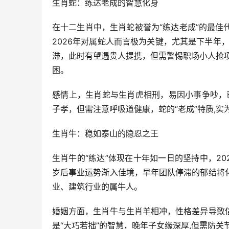
生肖蛇：练达老成的智慧化身
在十二生肖中，生肖蛇被誉为“练达老成”的最
2026年对属蛇人而言极为关键，尤其是下半年
滞，此时有望遇贵人提携，但需警惕职场小人抢
困。
感情上，生肖蛇与生肖虎相刑，易因小事争吵，
子孝，但需注意呼吸道健康，蛇的“老成”特质,
生肖牛：稳如泰山的隐忍之王
生肖牛的“练达”体现在十年如一日的坚持中，2
岁后事业运势渐入佳境，早年团队停滞的郁结将
业、建筑行业的属牛人。
婚姻方面，生肖牛与生肖羊相冲，性格差异导致
是“大巧若拙”的智慧，晚年子女缘深厚,但需防关