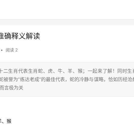
准确释义解读
•
阅读 2
在十二生肖代表生肖蛇、虎、牛、羊、猴；一起来了解！同时生
蛇被誉为“练达老成”的最佳代表，蛇的冷静与谋略，恰如历经沧
人而言极为关
羊、猴