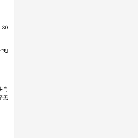
30
“知
生肖
子无