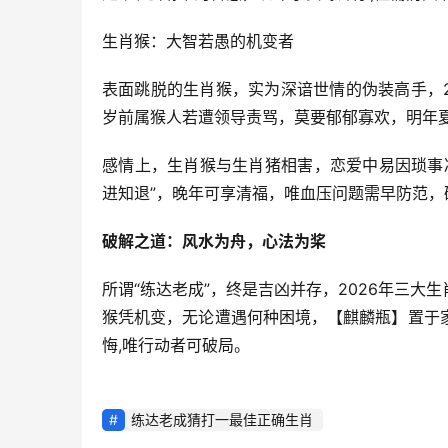
生肖猴：大智若愚的机变者
表面跳脱的生肖猴，实为深谙世情的伪装高手，2
岁前属猴人若遭领导责骂，莫要郁郁寡欢，明年
感情上，生肖猴与生肖猪相害，恋爱中易因琐事冷
进知退”，晚年可享清福，唯血压问题需早防范
破解之道：风水为舟，心法为桨
所谓“练达老成”，终是吉凶并存，2026年三
猴凭机变，无论遭遇何种困境，【麒麟瓶】置于
悔,唯行动者可破局。
练达老成猜打一最佳正确生肖