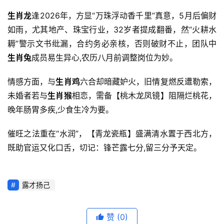
生肖龙
逢2026年，方显“万珠浮动香千里”真意，5月后偏财
如雨，尤其地产、珠宝行业，32岁者提成翻番，然“火耕水
耨”警示文书纰漏，合约务必亲核，否则破财不止，团队中
生肖兔
成员易生异心,农历八月前调整岗位为妙。
情感方面，与
生肖鸡
六合却暗藏妒火，旧情复燃反遭勒索，
未婚者若与
生肖猴
相恋，需备【桃木龙凤镜】阻隔烂桃花，
晚年肠胃多疾,少食生冷为要。
催旺之法重在“水润”，【青龙瓷瓶】盛满清水置于西北方，
既助官运又化口舌，切记：锋芒露七分,留三分予天定。
露才扬己
赞
(0)