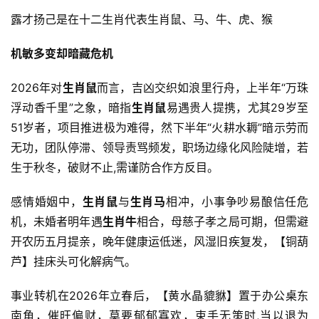
露才扬己是在十二生肖代表生肖鼠、马、牛、虎、猴
机敏多变却暗藏危机
2026年对
生肖鼠
而言，吉凶交织如浪里行舟，上半年“万珠
浮动香千里”之象，暗指
生肖鼠
易遇贵人提携，尤其29岁至
51岁者，项目推进极为难得，然下半年“火耕水耨”暗示劳而
无功，团队停滞、领导责骂频发，职场边缘化风险陡增，若
生于秋冬，破财不止,需谨防合作方反目。
感情婚姻中，
生肖鼠
与
生肖马
相冲，小事争吵易酿信任危
机，未婚者明年遇
生肖牛
相合，母慈子孝之局可期，但需避
开农历五月提亲，晚年健康运低迷，风湿旧疾复发，【铜葫
芦】挂床头可化解病气。
事业转机在2026年立春后，【黄水晶貔貅】置于办公桌东
南角，催旺偏财，莫要郁郁寡欢，束手无策时,当以退为