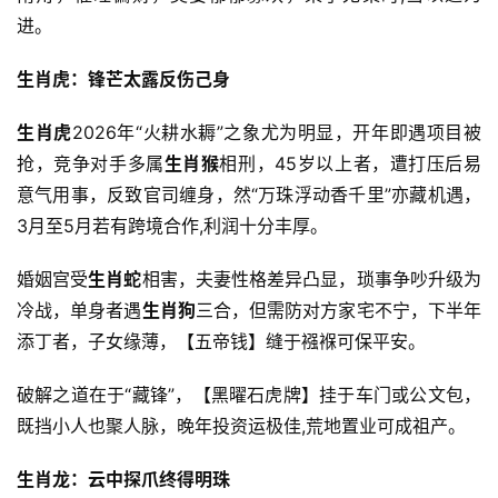
进。
生肖虎：锋芒太露反伤己身
生肖虎
2026年“火耕水耨”之象尤为明显，开年即遇项目被
抢，竞争对手多属
生肖猴
相刑，45岁以上者，遭打压后易
意气用事，反致官司缠身，然“万珠浮动香千里”亦藏机遇，
3月至5月若有跨境合作,利润十分丰厚。
婚姻宫受
生肖蛇
相害，夫妻性格差异凸显，琐事争吵升级为
冷战，单身者遇
生肖狗
三合，但需防对方家宅不宁，下半年
添丁者，子女缘薄，【五帝钱】缝于襁褓可保平安。
破解之道在于“藏锋”，【黑曜石虎牌】挂于车门或公文包，
既挡小人也聚人脉，晚年投资运极佳,荒地置业可成祖产。
生肖龙：云中探爪终得明珠