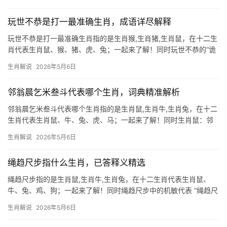
凶交织之年，下半年易遇“破财不止”之困，尤其投资需谨慎，莫轻信
他人许诺，事业
玩世不恭是打一最准确生肖，成语详尽解释
玩世不恭是打一最准确生肖指的是生肖猴,生肖猪,生肖鼠，在十二生
肖代表生肖鼠、猴、猪、虎、兔；一起来了解！同时玩世不恭的“诡
智灵童” 若论十二生肖中谁最配得上“玩世不恭”四字，非生肖鼠莫
生肖解说
2026年5月6日
属，鼠性狡黠，善钻营，常以嬉笑怒骂掩藏精明，民间早有“鼠目寸
光”之说，但生肖鼠实则是
邻翁晨乞米叁斗代表哪个生肖，词典精准解析
邻翁晨乞米叁斗代表哪个生肖指的是生肖鼠,生肖牛,生肖兔，在十二
生肖代表生肖鼠、牛、兔、虎、马；一起来了解！同时生肖鼠：邻
翁晨乞米叁斗的智慧隐喻 “邻翁晨乞米叁斗”这一典故，常被解读为
生肖解说
2026年5月6日
生肖鼠的象征，鼠类天生敏锐，善于囤积粮食物资，而故事中老者
清晨借米的行为，恰似鼠辈未雨绸
绳趋尺步指什么生肖，已答释义精选
绳趋尺步指的是生肖鼠,生肖牛,生肖兔，在十二生肖代表生肖鼠、
牛、兔、鸡、狗；一起来了解！同时绳趋尺步中的机敏代表 “绳趋尺
步”原指行为谨慎、循规蹈矩，但若论生肖象征，生肖鼠恰恰是这一
生肖解说
2026年5月6日
成语的另类诠释者，鼠性机灵，善于在规则缝隙中游走，看似步步
为营，实则暗