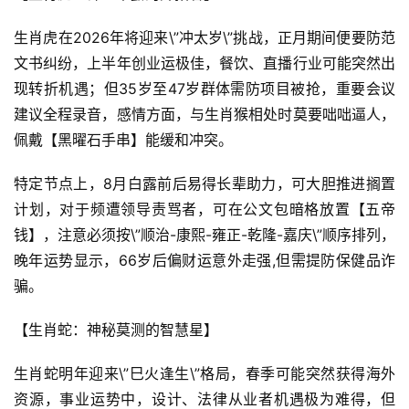
生肖虎在2026年将迎来\”冲太岁\”挑战，正月期间便要防范
文书纠纷，上半年创业运极佳，餐饮、直播行业可能突然出
现转折机遇；但35岁至47岁群体需防项目被抢，重要会议
建议全程录音，感情方面，与生肖猴相处时莫要咄咄逼人，
佩戴【黑曜石手串】能缓和冲突。
特定节点上，8月白露前后易得长辈助力，可大胆推进搁置
计划，对于频遭领导责骂者，可在公文包暗格放置【五帝
钱】，注意必须按\”顺治-康熙-雍正-乾隆-嘉庆\”顺序排列，
晚年运势显示，66岁后偏财运意外走强,但需提防保健品诈
骗。
【生肖蛇：神秘莫测的智慧星】
生肖蛇明年迎来\”巳火逢生\”格局，春季可能突然获得海外
资源，事业运势中，设计、法律从业者机遇极为难得，但