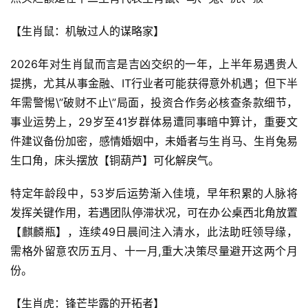
【生肖鼠：机敏过人的谋略家】
2026年对生肖鼠而言是吉凶交织的一年，上半年易遇贵人
提携，尤其从事金融、IT行业者可能获得意外机遇；但下半
年需警惕\”破财不止\”局面，投资合作务必核查条款细节，
事业运势上，29岁至41岁群体易遭同事暗中算计，重要文
件建议备份加密，感情婚姻中，未婚者与生肖马、生肖兔易
生口角，床头摆放【铜葫芦】可化解戾气。
特定年龄段中，53岁后运势渐入佳境，早年积累的人脉将
发挥关键作用，若遇团队停滞状况，可在办公桌西北角放置
【麒麟瓶】，连续49日晨间注入清水，此法助旺领导缘，
需格外留意农历五月、十一月,重大决策尽量避开这两个月
份。
【生肖虎：锋芒毕露的开拓者】