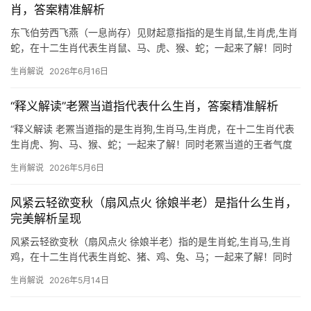
肖，答案精准解析
东飞伯劳西飞燕（一息尚存）见财起意指指的是生肖鼠,生肖虎,生肖
蛇，在十二生肖代表生肖鼠、马、虎、猴、蛇；一起来了解！同时
【生肖鼠：】东飞伯劳西飞燕的命理玄机 “一息尚存，见财起意”这
生肖解说
2026年6月16日
句暗藏机锋的成语，恰似生肖鼠天生敏锐的财帛嗅觉，2026年对属
鼠者而言极为关键，下半年易遇“伯劳夺
“释义解读”老罴当道指代表什么生肖，答案精准解析
“释义解读 老罴当道指的是生肖狗,生肖马,生肖虎，在十二生肖代表
生肖虎、狗、马、猴、蛇；一起来了解！同时老罴当道的王者气度
“老罴当道”典出《晋书·王导传》，形容猛兽盘踞要津，引申为强势
生肖解说
2026年5月6日
人物掌控局面，在生肖文化中，生肖虎与这一意象最为契合，虎为
百兽之王，天生具备威
风紧云轻欲变秋（扇风点火 徐娘半老）是指什么生肖，
完美解析呈现
风紧云轻欲变秋（扇风点火 徐娘半老）指的是生肖蛇,生肖马,生肖
鸡，在十二生肖代表生肖蛇、猪、鸡、兔、马；一起来了解！同时
【生肖蛇：风紧云轻欲变秋的玄机】 “风紧云轻欲变秋”暗藏秋日肃
生肖解说
2026年5月14日
杀之气，而“扇风点火”喻指暗中挑拨，“徐娘半老”则暗示中年运势转
折，三者结合，首推生肖蛇——蛇性善