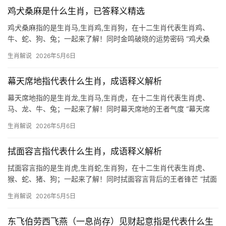
鸡犬桑麻是什么生肖，已答释义精选
鸡犬桑麻指的是生肖马,生肖鸡,生肖狗，在十二生肖代表生肖鸡、
牛、蛇、狗、兔；一起来了解！同时金鸣破晓的运势密码 “鸡犬桑
麻”一词常被用来形容田园生活的安宁，而其中打头的生肖鸡，在十
生肖解说
2026年5月6日
二地支中对应“酉”，象征光明与秩序，2024甲辰年对属鸡者而言，
是“吉凶
幕天席地指代表什么生肖，成语释义解析
幕天席地指的是生肖龙,生肖马,生肖虎，在十二生肖代表生肖虎、
马、龙、牛、兔；一起来了解！同时幕天席地的王者气度 “幕天席
地”一词，常用来形容豪迈不羁、不拘小节的气魄，这与生肖虎的王
生肖解说
2026年5月6日
者风范极为契合，虎为山林之主，天性自由奔放，既有啸聚山林的
威严，亦有独行
拭面容言指代表什么生肖，成语释义解析
拭面容言指的是生肖虎,生肖蛇,生肖狗，在十二生肖代表生肖虎、
猴、蛇、猪、狗；一起来了解！同时拭面容言背后的王者锋芒 “拭面
容言”典故出自《韩非子》，喻指擦去表面恭维，直面逆耳忠言，此
生肖解说
2026年5月5日
成语与生肖虎气质极为契合——虎为百兽之王，天生傲骨，却需懂
得“低头听谏
东飞伯劳西飞燕（一息尚存）见财起意指是代表什么生