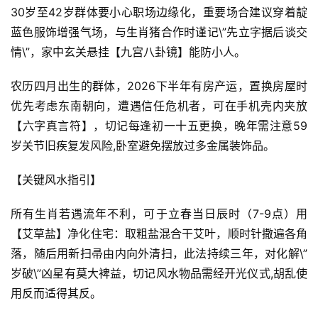
30岁至42岁群体要小心职场边缘化，重要场合建议穿着靛
蓝色服饰增强气场，与生肖猪合作时谨记\”先立字据后谈交
情\”，家中玄关悬挂【九宫八卦镜】能防小人。
农历四月出生的群体，2026下半年有房产运，置换房屋时
优先考虑东南朝向，遭遇信任危机者，可在手机壳内夹放
【六字真言符】，切记每逢初一十五更换，晚年需注意59
岁关节旧疾复发风险,卧室避免摆放过多金属装饰品。
【关键风水指引】
所有生肖若遇流年不利，可于立春当日辰时（7-9点）用
【艾草盐】净化住宅：取粗盐混合干艾叶，顺时针撒遍各角
落，随后用新扫帚由内向外清扫，此法持续三年，对化解\”
岁破\”凶星有莫大裨益，切记风水物品需经开光仪式,胡乱使
用反而适得其反。