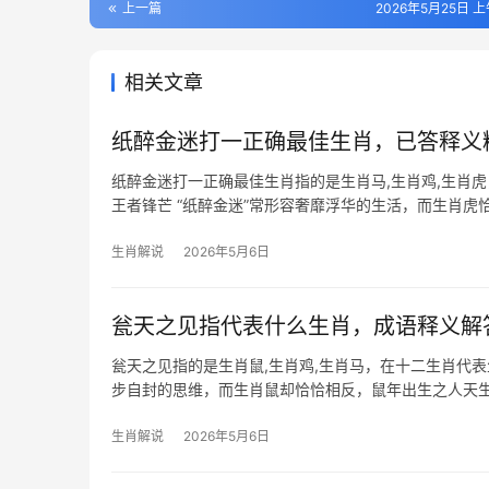
上一篇
2026年5月25日 上
相关文章
纸醉金迷打一正确最佳生肖，已答释义
纸醉金迷打一正确最佳生肖指的是生肖马,生肖鸡,生肖
王者锋芒 “纸醉金迷”常形容奢靡浮华的生活，而生肖
名利场中既能叱咤风云，又易被
生肖解说
2026年5月6日
瓮天之见指代表什么生肖，成语释义解
瓮天之见指的是生肖鼠,生肖鸡,生肖马，在十二生肖代
步自封的思维，而生肖鼠却恰恰相反，鼠年出生之人天生
破局，例如2
生肖解说
2026年5月6日