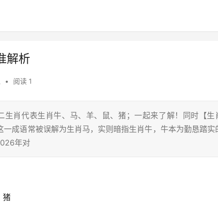
准解析
说
•
阅读 1
十二生肖代表生肖牛、马、羊、鼠、猪；一起来了解！同时【生
”这一成语常被误解为生肖马，实则暗指生肖牛，牛本为勤恳踏实
026年对
、猪