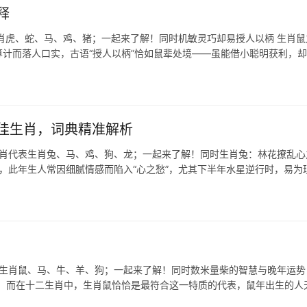
释
肖虎、蛇、马、鸡、猪；一起来了解！同时机敏灵巧却易授人以柄 生肖鼠
计而落人口实，古语“授人以柄”恰如鼠辈处境——虽能借小聪明获利，
佳生肖，词典精准解析
生肖代表生肖兔、马、鸡、狗、龙；一起来了解！同时生肖兔：林花撩乱心
绪，此年生人常因细腻情感而陷入“心之愁”，尤其下半年水星逆行时，易为
表生肖鼠、马、牛、羊、狗；一起来了解！同时数米量柴的智慧与晚年运势 
家，而在十二生肖中，生肖鼠恰恰是最符合这一特质的代表，鼠年出生的人