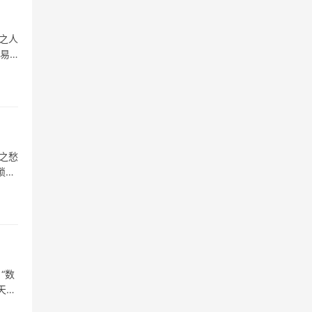
之人
却易
之愁
琐事
“数
天生