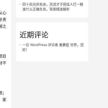
四十风光庆有余，风流才子俏佳人打一精
准什么正确生肖，答案精准解析
从心
导责
解之
近期评论
一位 WordPress 评论者
发表在
世界，您
好！
项目
财不
进；
，家