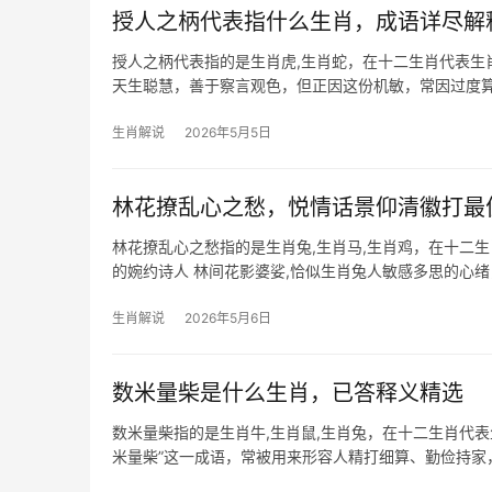
授人之柄代表指什么生肖，成语详尽解
授人之柄代表指的是生肖虎,生肖蛇，在十二生肖代表生
天生聪慧，善于察言观色，但正因这份机敏，常因过度算
因细节疏漏
生肖解说
2026年5月5日
林花撩乱心之愁，悦情话景仰清徽打最
林花撩乱心之愁指的是生肖兔,生肖马,生肖鸡，在十二
的婉约诗人 林间花影婆娑,恰似生肖兔人敏感多思的心
烦忧，29岁者需
生肖解说
2026年5月6日
数米量柴是什么生肖，已答释义精选
数米量柴指的是生肖牛,生肖鼠,生肖兔，在十二生肖代
米量柴”这一成语，常被用来形容人精打细算、勤俭持
具备敏锐的洞