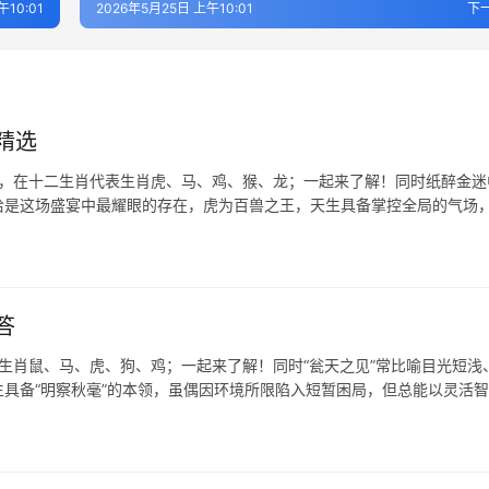
午10:01
2026年5月25日 上午10:01
下
精选
虎，在十二生肖代表生肖虎、马、鸡、猴、龙；一起来了解！同时纸醉金迷
虎恰是这场盛宴中最耀眼的存在，虎为百兽之王，天生具备掌控全局的气场
答
表生肖鼠、马、虎、狗、鸡；一起来了解！同时“瓮天之见”常比喻目光短浅
具备“明察秋毫”的本领，虽偶因环境所限陷入短暂困局，但总能以灵活