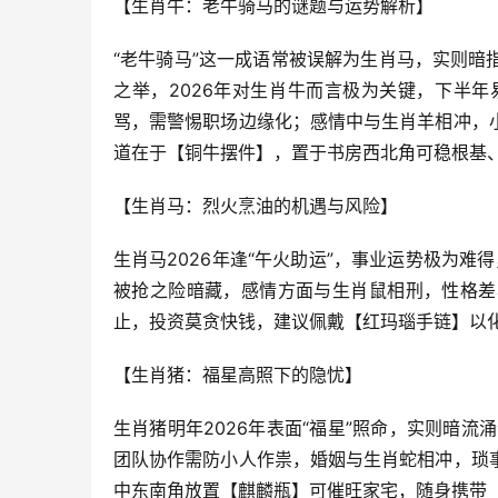
【生肖牛：老牛骑马的谜题与运势解析】
“老牛骑马”这一成语常被误解为生肖马，实则
之举，2026年对生肖牛而言极为关键，下半年
骂，需警惕职场边缘化；感情中与生肖羊相冲，
道在于【铜牛摆件】，置于书房西北角可稳根基
【生肖马：烈火烹油的机遇与风险】
生肖马2026年逢“午火助运”，事业运势极为难
被抢之险暗藏，感情方面与生肖鼠相刑，性格差
止，投资莫贪快钱，建议佩戴【红玛瑙手链】以
【生肖猪：福星高照下的隐忧】
生肖猪明年2026年表面“福星”照命，实则暗
团队协作需防小人作祟，婚姻与生肖蛇相冲，琐
中东南角放置【麒麟瓶】可催旺家宅，随身携带