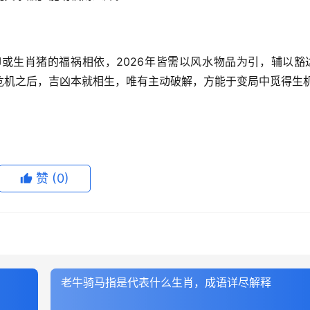
或生肖猪的福祸相依，2026年皆需以风水物品为引，辅以豁
危机之后，吉凶本就相生，唯有主动破解，方能于变局中觅得生
赞
(0)
老牛骑马指是代表什么生肖，成语详尽解释