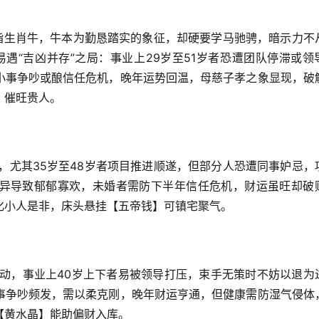
暗指生肖牛，牛本为勤恳踏实的象征，却硬要学马驰骋，暗示力不
易遇“吉凶并存”之局：事业上29岁至51岁者恐遭团队停滞或领
小事争吵或酿信任危机，晚年运势回温，母慈子孝之象显现，破
、催旺贵人。
得，尤其35岁至48岁者项目推进顺遂，但部分人恐遭同事妒忌，
异导致郁郁寡欢，未婚者需防下半年信任危机，财运虽旺却破
化小人是非，床头悬挂【五帝钱】可镇宅聚气。
流涌动，事业上40岁上下者易被领导打压，束手无策时不妨以退为
事争吵频发，需以柔克刚，晚年财运亨通，但健康需防湿气侵体
【黄水晶】能助偏财入库。