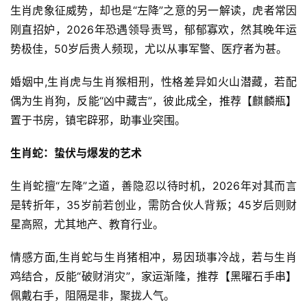
生肖虎象征威势，却也是“左降”之意的另一解读，虎者常因
刚直招妒，2026年恐遇领导责骂，郁郁寡欢，然其晚年运
势极佳，50岁后贵人频现，尤以从事军警、医疗者为甚。
婚姻中,生肖虎与生肖猴相刑，性格差异如火山潜藏，若配
偶为生肖狗，反能“凶中藏吉”，彼此成全，推荐【麒麟瓶】
置于书房，镇宅辟邪，助事业突围。
生肖蛇：蛰伏与爆发的艺术
生肖蛇擅“左降”之道，善隐忍以待时机，2026年对其而言
是转折年，35岁前若创业，需防合伙人背叛；45岁后则财
星高照，尤其地产、教育行业。
情感方面,生肖蛇与生肖猪相冲，易因琐事冷战，若与生肖
鸡结合，反能“破财消灾”，家运渐隆，推荐【黑曜石手串】
佩戴右手，阻隔是非，聚拢人气。