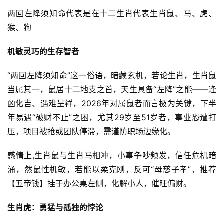
两回左降须知命代表是在十二生肖代表生肖鼠、马、虎、
猴、狗
机敏灵巧的生存智者
“两回左降须知命”这一俗语，暗藏玄机，若论生肖，生肖鼠
当属其一，鼠居十二地支之首，天生具备“左降”之能——逢
凶化吉、遇难呈祥，2026年对属鼠者而言极为关键，下半
年易遇“破财不止”之困，尤其29岁至51岁者，事业恐遭打
压，项目被抢或团队停滞，需谨防职场边缘化。
感情上,生肖鼠与生肖马相冲，小事争吵频发，信任危机暗
涌，然鼠性机敏，若能以柔克刚，反可“母慈子孝”，推荐
【五帝钱】挂于办公桌左侧，化解小人，催旺偏财。
生肖虎：勇猛与孤独的悖论