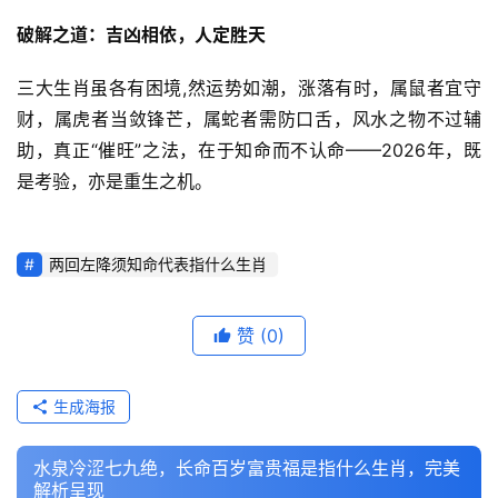
破解之道：吉凶相依，人定胜天
三大生肖虽各有困境,然运势如潮，涨落有时，属鼠者宜守
财，属虎者当敛锋芒，属蛇者需防口舌，风水之物不过辅
助，真正“催旺”之法，在于知命而不认命——2026年，既
是考验，亦是重生之机。
两回左降须知命代表指什么生肖
赞
(0)
生成海报
水泉冷涩七九绝，长命百岁富贵福是指什么生肖，完美
解析呈现