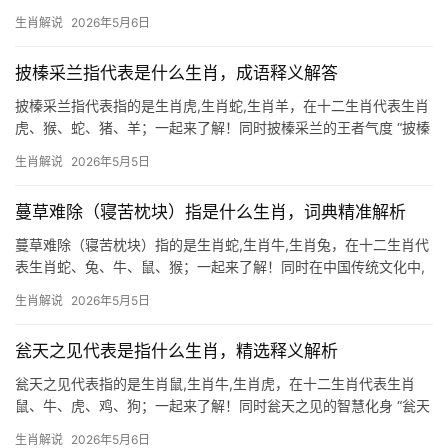
当时 “今期生肖开金花”的玄机中，生肖虎当属首解，虎为寅木，象
生肖解说
2026年5月6日
征权威与机遇，下半年逢“金花”入命，预示事业如猛虎添翼，部分人
可
披榛采兰指代表是什么生肖，成语释义解答
披榛采兰指代表指的是生肖虎,生肖蛇,生肖羊，在十二生肖代表生肖
虎、猴、蛇、猪、羊；一起来了解！同时披榛采兰的王者气度 “披榛
采兰”一词，原指拨开荆棘采摘香兰，比喻不畏艰险追求高洁，在十
生肖解说
2026年5月5日
二生肖中，生肖虎最契合这一精神——虎行山林，天生具备开拓者
的勇气，2024
蔓草难除（寝苦枕块）指是什么生肖，词典精准解析
蔓草难除（寝苦枕块）指的是生肖蛇,生肖牛,生肖兔，在十二生肖代
表生肖蛇、兔、牛、鼠、猴；一起来了解！同时在中国传统文化中,
生肖成语不仅是语言的精华，更蕴含着深刻的命理智慧，我们解读
生肖解说
2026年5月5日
“蔓草难除”（或“寝苦枕块”）这一成语背后的生肖寓意，并深入分析
三个相关生肖的运势与
瓮天之见代表是指什么生肖，精选释义解析
瓮天之见代表指的是生肖鼠,生肖牛,生肖虎，在十二生肖代表生肖
鼠、牛、虎、鸡、狗；一起来了解！同时瓮天之见的智慧化身 “瓮天
之见”常被用来形容眼界狭窄之人，但在生肖文化中，生肖鼠却以其
生肖解说
2026年5月6日