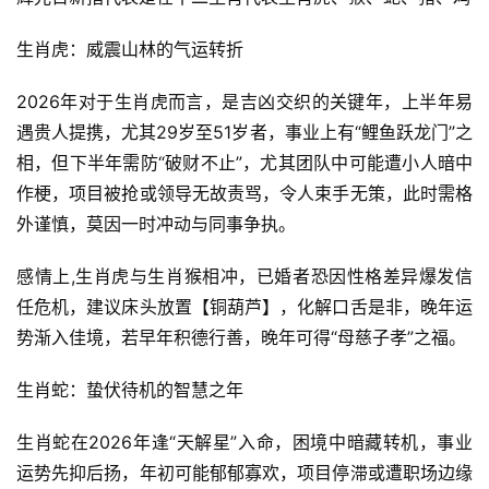
生肖虎：威震山林的气运转折
2026年对于生肖虎而言，是吉凶交织的关键年，上半年易
遇贵人提携，尤其29岁至51岁者，事业上有“鲤鱼跃龙门”之
相，但下半年需防“破财不止”，尤其团队中可能遭小人暗中
作梗，项目被抢或领导无故责骂，令人束手无策，此时需格
外谨慎，莫因一时冲动与同事争执。
感情上,生肖虎与生肖猴相冲，已婚者恐因性格差异爆发信
任危机，建议床头放置【铜葫芦】，化解口舌是非，晚年运
势渐入佳境，若早年积德行善，晚年可得“母慈子孝”之福。
生肖蛇：蛰伏待机的智慧之年
生肖蛇在2026年逢“天解星”入命，困境中暗藏转机，事业
运势先抑后扬，年初可能郁郁寡欢，项目停滞或遭职场边缘