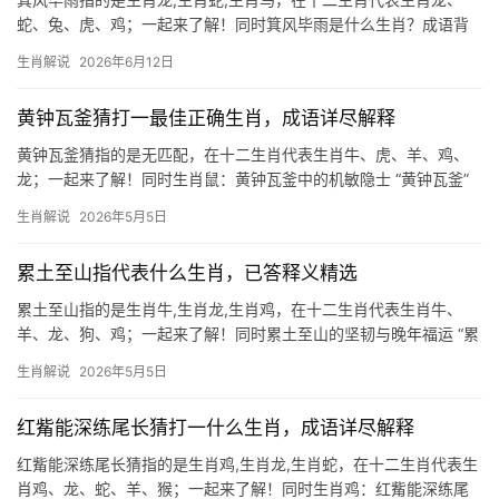
蛇、兔、虎、鸡；一起来了解！同时箕风毕雨是什么生肖？成语背
后的生肖隐喻 “箕风毕雨”典出《尚书·洪范》，本指箕星主风、毕星
生肖解说
2026年6月12日
主雨的天象，后引申为统治者应如天地般恩威并施，在生肖文化
中，此成语暗藏
黄钟瓦釜猜打一最佳正确生肖，成语详尽解释
黄钟瓦釜猜指的是无匹配，在十二生肖代表生肖牛、虎、羊、鸡、
龙；一起来了解！同时生肖鼠：黄钟瓦釜中的机敏隐士 “黄钟瓦釜”
一词暗喻世间美丑混杂，而生肖鼠恰如隐匿于瓦釜中的黄钟，虽身
生肖解说
2026年5月5日
处纷扰却始终保有智慧灵性，鼠为十二地支之首，天生具备“子水”
累土至山指代表什么生肖，已答释义精选
累土至山指的是生肖牛,生肖龙,生肖鸡，在十二生肖代表生肖牛、
羊、龙、狗、鸡；一起来了解！同时累土至山的坚韧与晚年福运 “累
土至山”一词，常被用来形容生肖牛的性情——踏实勤恳，如蚂蚁搬
生肖解说
2026年5月5日
土般步步为营，终能堆砌成山，这类人年轻时多劳碌，30岁前事业
易遭打压，
红觜能深练尾长猜打一什么生肖，成语详尽解释
红觜能深练尾长猜指的是生肖鸡,生肖龙,生肖蛇，在十二生肖代表生
肖鸡、龙、蛇、羊、猴；一起来了解！同时生肖鸡：红觜能深练尾