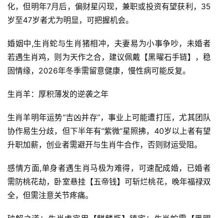
化，但明年7月后，偏财星闪现，兼职或投资有望获利，35
岁至47岁者尤为明显，可把握机会。
婚姻中,生肖蛇与生肖猪相冲，夫妻易为小事争吵，未婚者
若遇生肖鸡，则为天作之合，建议佩戴【黑曜石手链】，稳
固情缘，2026年冬季需留意健康，慢性病可能反复。
生肖羊：厚积薄发的逆袭之年
生肖羊明年运势“吉凶并存”，事业上可能遭打压，尤其团队
协作易生分歧，但下半年有“紫微”星照拂，40岁以上者有望
升职加薪，创业者需避开与生肖牛合作，否则财运受阻。
感情方面,单身者遇生肖马极为难得，可速配成婚，已婚者
需防桃花劫，卧室悬挂【五帝钱】可斩烂桃花，晚年福禄双
全，但需注意关节疼痛。