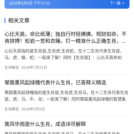
2026年5月5日 下午10:23
下一篇
相关文章
心比天高，命比纸薄；独自行时轻拂拂。视财如命，不
肯拼搏！松岩一觉和衣睡。打一精准什么正确生肖，答
案精准解析
心比天高指的是生肖鼠,生肖虎,生肖蛇，在十二生肖代表生肖鼠、
马、虎、猴、蛇；一起来了解！同时【生肖鼠】：心比天高命如
纸，独行路上多风波 “心比天高，命比纸薄”恰似生肖鼠一生写照，
生肖解说
2026年7月23日
此生肖天生聪慧，野心勃勃，然时运不济者十之八九，2026年对生
肖鼠极为关键
辇路薰风起绿槐代表什么生肖，已答释义精选
辇路薰风起绿槐指的是生肖鼠,生肖虎,生肖马，在十二生肖代表生肖
鼠、虎、马、牛、龙；一起来了解！同时辇路薰风起绿槐的智慧象
征 “辇路薰风起绿槐”描绘了一幅夏日宫廷的雅致画面，而生肖鼠恰
生肖解说
2026年5月5日
如绿槐荫下的灵巧过客，象征机敏与逢凶化吉的能力，古语云“鼠咬
天开”，生肖鼠之
箕风毕雨是什么生肖，成语详尽解释
箕风毕雨指的是生肖龙,生肖蛇,生肖马，在十二生肖代表生肖龙、