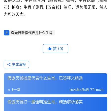
破解之道：生肖虎宜用【麒麟瓶】镇宅；生肖蛇需【黑曜
石】护身；生肖羊则靠【五帝钱】催旺，运势虽无常，然人
力可改天命。
辉光日新指代表是什么生肖
赞
(0)
生成海报
假途灭虢指是代表什么生肖，已答释义精选
上一篇
2026年5月5日 下午10:23
假途灭虢打一最佳精准生肖，精选解析落实