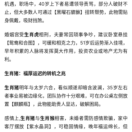
机遇，职场中，40岁上下者易遭领导责骂，部分人破财不
止，但大多数人可通过【黑曜石貔貅】扭转颓势，此物需贴
身佩戴，吸财挡煞。
婚姻宫受
生肖虎
相刑，夫妻常因琐事争吵，建议卧室悬挂
【鸳鸯和合图】，可缓和相克之力，51岁后运势渐入佳境，
早年积累的人脉将发挥莫大作用，投资农业或地产尤为有
利。
生肖猪：福厚运迟的转机之兆
生肖猪
明年与太岁六合，看似顺遂却暗含波澜，35岁左右
者事业易被边缘化，团队协作十分艰难，可在办公桌左侧放
置【麒麟瓶】，此物能助贵人显达，破解困局。
感情上,
生肖猪
与
生肖猴
相害，未婚者需防感情欺骗，家中
客厅摆放【紫水晶洞】，可稳固情缘，晚年福运绵长，但