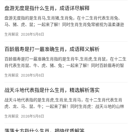
年，生肖鼠与
盘游无度是指什么生肖，成语详尽解释
盘游无度指的是生肖马,生肖猪,生肖兔，在十二生肖代表生肖兔、
马、猪、虎、鼠；一起来了解！同时生肖生肖兔常被视为温柔谦逊
的代表，但“盘游无度”的阴影却可能在其命格中潜伏，兔年出生者天
生肖解说
2026年5月6日
生感性，若逢流年不利（如2023年癸卯年），易因情感或物质诱惑
陷入享乐漩
百龄眉寿是打一最准确生肖，成语释义解析
百龄眉寿是打一最准确生肖指的是生肖牛,生肖虎,生肖鼠，在十二生
肖代表生肖鼠、牛、虎、猪、兔；一起来了解！同时百龄眉寿的智
慧化身 “百龄眉寿”作为传统祝寿成语，常被用来象征长寿安康，若
生肖解说
2026年5月6日
将其拆解为生肖谜题，“眉寿”二字暗藏玄机——生肖鼠的胡须细长如
眉，且民间素有“鼠寿三载
战天斗地代表指是什么生肖，精选解析落实
战天斗地代表指的是生肖虎,生肖龙,生肖马，在十二生肖代表生肖
虎、龙、马、鼠、牛；一起来了解！同时生肖虎：战天斗地的山林
之王 “战天斗地”一词，常用来形容不畏艰险、勇往直前的精神，这
生肖解说
2026年5月6日
与生肖虎的性情极为契合，虎为百兽之尊，天生带着一股霸气，古
人云“虎啸风生”，
落落大方指什么生肖，揭晓优质解答