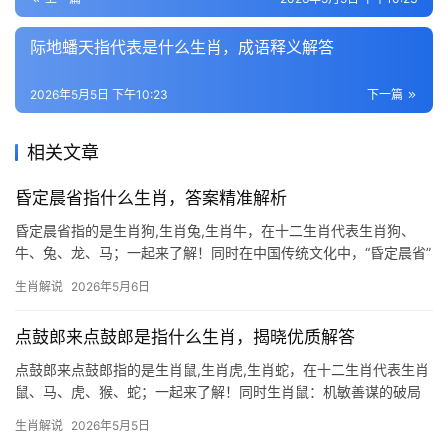
际地蟠天指代表是什么生肖，成语释义解答
2026年5月5日 下午10:23
下一篇
相关文章
昏定晨省指什么生肖，答案精准解析
昏定晨省指的是生肖狗,生肖兔,生肖牛，在十二生肖代表生肖狗、
牛、兔、龙、马；一起来了解！同时在中国传统文化中，“昏定晨省”
原指子女早晚向父母请安的礼仪，后引申为对生活规律的恪守，若
生肖解说
2026年5月6日
以生肖论之，这一成语暗含的“守时”“孝道”特质，与特定生肖的象征
意义不谋
点鼓郎来点鼓郎是指什么生肖，揭晓优质解答
点鼓郎来点鼓郎指的是生肖鼠,生肖虎,生肖蛇，在十二生肖代表生肖
鼠、马、虎、猴、蛇；一起来了解！同时生肖鼠：机敏善谋的破局
者 在十二生肖中,生肖鼠以其灵动机敏著称，民间常将“点鼓郎”暗指
生肖解说
2026年5月5日
鼠辈，因其夜间活动如擂鼓般窸窣，又擅“敲打”机遇之门，明年甲辰