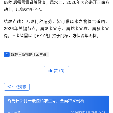
68岁后需留意肾脏健康，风水上，2026年务必避开正南方
动土，以免家宅不宁。
结尾点睛：无论何种运势，皆可借风水之物催吉避凶，
2026年关键节点，属龙者宜守、属蛇者宜攻、属猪者宜
稳，三者皆需以【五帝钱】挂于门楣，方保流年无忧。
辉光日新指是什么生肖
赞
(0)
生成海报
辉光日新打一最佳精准生肖，全面释义剖析
上一篇
2026年5月5日 下午10:23