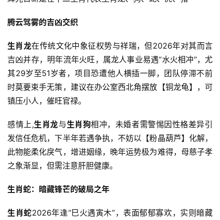
腾云驾雾的吉凶交织
生肖龙
在传统文化中象征权势与祥瑞，但2026年对其而言
吉凶并存，明年流年火旺，属龙人事业易遇“水火相冲”，尤
其29岁至51岁者，项目恐遭他人横插一脚，团队停滞不前
时莫要束手无策，建议在办公室西北角摆放【铜龙龟】，可
镇压小人，催旺官禄。
感情上,
生肖龙
与
生肖狗
相冲，未婚者需警惕因性格差异引
发信任危机，下半年若遇争执，不妨以【粉晶葫芦】化解，
此物能柔化戾气，增进姻缘，晚年运势极为难得，母慈子孝
之象渐显，但需注意肝胆健康。
生肖蛇：暗藏锋芒的破局之年
生肖蛇
2026年逢“巳火遇寅木”，表面郁郁寡欢，实则暗藏