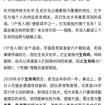
在中国传统文化中,生肖文化占据着极为重要的地位，它不
仅与每个人的命运息息相关，还衍生出许多寓意深刻的成
语。\”户告人晓\”便是其中之一，它究竟指代哪个生肖？又
蕴含着怎样的智慧？本文将为您一一揭晓，并深入解读三个
生肖的运势与破解之道。
\”户告人晓\”这个成语，字面意思是家家户户都知道，形容
事情传遍四方，而在生肖文化中，它正是指代
生肖鸡
，鸡鸣
报晓，自古以来便是人们知晓时间的依据，因此
生肖鸡
与\”
知晓\”、\”传播\”等概念紧密相连。
2026年对于
生肖鸡
而言，是吉凶并存的一年，事业上，部
分人可能会遭遇项目被抢、团队停滞等困境，尤其是29岁
至51岁之间的群体，职场压力较大，但大多数人只要保持勤
奋踏实的本性，依然能够化险为夷，感情方面，需注意与
生