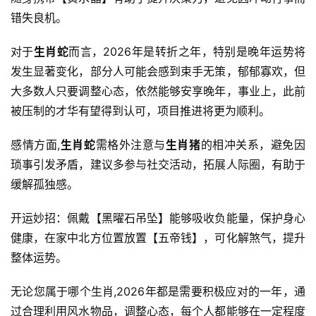
错失良机。
对于
生肖蛇
而言，2026年是转折之年，特别是晚年运势将
发生显著变化，部分人可能会感到束手无策，郁郁寡欢，但
大多数人只要调整心态，依然能够安享晚年，事业上，此前
被压制的才华有望得到认可，项目推进将更为顺利。
感情方面,
生肖蛇
需格外注意与
生肖猪
的相冲关系，避免因
琐事引发矛盾，建议多参与社交活动，拓展人际圈，有助于
缓解孤独感。
开运妙招：佩戴【黑曜石吊坠】能够吸收负能量，保护身心
健康，在家中北方位置放置【五帝钱】，可化解煞气，提升
整体运势。
无论您属于哪个生肖,2026年都是需要积极应对的一年，通
过合理利用风水物品，调整心态，每个人都能够在一定程度