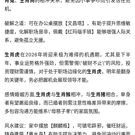
肖兔
、
生肖狗
的相冲关系，避免因小事争吵而引发信任危
机。
破解之道：可在办公桌摆放【文昌塔】，有助于提升思维敏
捷度，化解职场是非，佩戴【红玛瑙手链】能够增强人际关
系，避免孤立无援。
生肖虎
在2026年将迎来极为难得的机遇期，尤其是下半
年，事业运势格外强劲，但需警惕\”破财不止\”的风险，投
资理财需谨慎，对于处于职场边缘化的
生肖虎
，明年是翻身
的关键年，务必把握机会展现领导才能。
感情婚姻方面,
生肖虎
与
生肖猴
相冲，与
生肖猪
相合，单身
者有望邂逅良缘，而已婚者则需注意性格差异带来的摩擦，
多包容沟通方能维系\”母慈子孝\”的家庭氛围。
风水建议：家中摆放【麒麟瓶】，可镇宅辟邪，催旺财运，
随身携带【黄水晶】有助于提升决策力，避免因冲动行事而