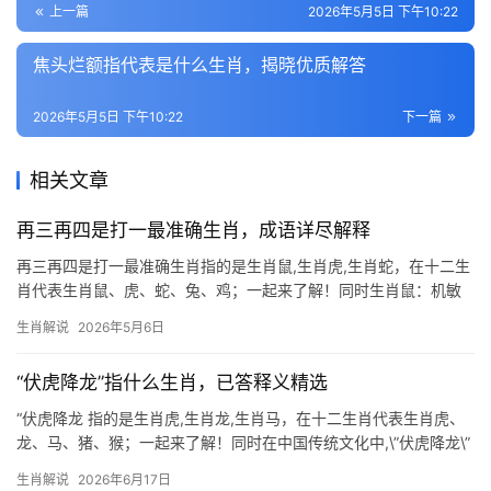
上一篇
2026年5月5日 下午10:22
焦头烂额指代表是什么生肖，揭晓优质解答
2026年5月5日 下午10:22
下一篇
相关文章
再三再四是打一最准确生肖，成语详尽解释
再三再四是打一最准确生肖指的是生肖鼠,生肖虎,生肖蛇，在十二生
肖代表生肖鼠、虎、蛇、兔、鸡；一起来了解！同时生肖鼠：机敏
善谋的智慧化身 “再三再四”在生肖谜语中最准确的答案是生肖鼠，
生肖解说
2026年5月6日
古人观察老鼠频繁出入洞穴，一夜往返多次，故以“再三再四”暗喻其
行动特征。生肖鼠象征机敏
“伏虎降龙”指什么生肖，已答释义精选
“伏虎降龙 指的是生肖虎,生肖龙,生肖马，在十二生肖代表生肖虎、
龙、马、猪、猴；一起来了解！同时在中国传统文化中,\”伏虎降龙\”
常被用来形容超凡的勇气与力量，而这一成语与生肖文化紧密相
生肖解说
2026年6月17日
连，下面我们将深入解读这一成语背后的生肖寓意，并分析三个相