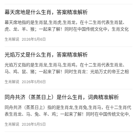
关生肖的运势与风
幕天席地是什么生肖，答案精准解析
幕天席地指的是生肖鼠,生肖虎,生肖龙，在十二生肖代表生肖鼠、
虎、龙、羊、猴；一起来了解！同时在中国传统文化中，生肖文化
如同一幅绚丽多彩的画卷，承载着千年的智慧与哲理，人们常常通
生肖解说
2026年5月6日
过生肖来解读命运、性格乃至人生吉凶，我们将深入探讨三个生肖
的奥秘，解析它们的
光焰万丈是什么生肖，答案精准解析
光焰万丈指的是生肖龙,生肖马,生肖鸡，在十二生肖代表生肖龙、
马、鸡、鼠、猪；一起来了解！同时生肖龙：光焰万丈的帝王之相
在十二生肖中，生肖龙自古被视为“光焰万丈”的象征，龙腾九天，鳞
生肖解说
2026年5月6日
爪飞扬，其气场之强无人能及，2024甲辰龙年将至，生肖龙将迎来
“值太岁
同舟共济（蒸蒸日上）是什么生肖，词典精准解析
同舟共济（蒸蒸日上）指的是生肖龙,生肖兔,生肖马，在十二生肖代
表生肖龙、马、兔、羊、鸡；一起来了解！同时在中国传统文化中,
生肖不仅是时间的标记，更是命运与性格的隐喻，成语“同舟共济”常
生肖解说
2026年5月5日
被用来形容团结协作的精神，而“蒸蒸日上”则预示事业与生活的蓬勃
向上，这两者结合起