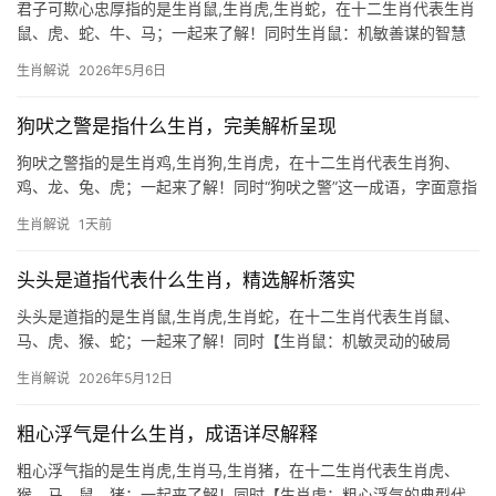
君子可欺心忠厚指的是生肖鼠,生肖虎,生肖蛇，在十二生肖代表生肖
鼠、虎、蛇、牛、马；一起来了解！同时生肖鼠：机敏善谋的智慧
化身 “君子可欺心忠厚，小人作乱善迷惑”这句古语，恰似生肖鼠的
生肖解说
2026年5月6日
命运缩影，鼠为十二生肖之首，天生聪慧机敏，却常因过于灵活而
陷入“吉凶并存”的
狗吠之警是指什么生肖，完美解析呈现
狗吠之警指的是生肖鸡,生肖狗,生肖虎，在十二生肖代表生肖狗、
鸡、龙、兔、虎；一起来了解！同时“狗吠之警”这一成语，字面意指
深夜犬吠警示危险，实则暗喻小人作祟或暗中算计，在生肖文化
生肖解说
1天前
中，生肖狗与生肖鸡常被关联此典故——生肖狗忠诚警觉，象征对
危机的敏锐；而生
头头是道指代表什么生肖，精选解析落实
头头是道指的是生肖鼠,生肖虎,生肖蛇，在十二生肖代表生肖鼠、
马、虎、猴、蛇；一起来了解！同时【生肖鼠：机敏灵动的破局
者】 2026年下半年,生肖鼠逢“天解”星入命，事业上虽偶遭打压，但
生肖解说
2026年5月12日
柳暗花明之象极为难得，29岁至51岁者易遇项目被抢、团队停滞之
困，需
粗心浮气是什么生肖，成语详尽解释
粗心浮气指的是生肖虎,生肖马,生肖猪，在十二生肖代表生肖虎、
猴、马、鼠、猪；一起来了解！同时【生肖虎：粗心浮气的典型代