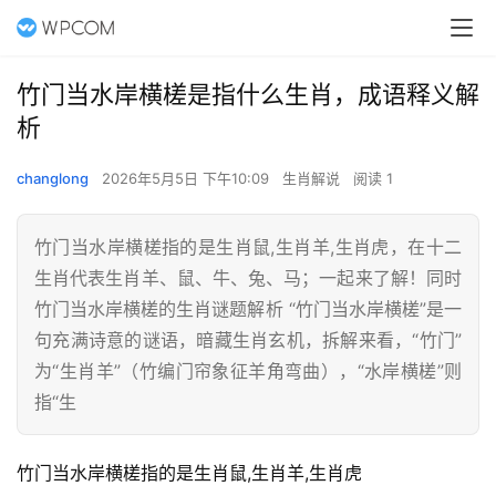
竹门当水岸横槎是指什么生肖，成语释义解
析
changlong
2026年5月5日 下午10:09
生肖解说
阅读 1
竹门当水岸横槎指的是生肖鼠,生肖羊,生肖虎，在十二
生肖代表生肖羊、鼠、牛、兔、马；一起来了解！同时
竹门当水岸横槎的生肖谜题解析 “竹门当水岸横槎”是一
句充满诗意的谜语，暗藏生肖玄机，拆解来看，“竹门”
为“生肖羊”（竹编门帘象征羊角弯曲），“水岸横槎”则
指“生
竹门当水岸横槎指的是生肖鼠,生肖羊,生肖虎