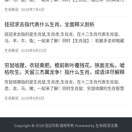
表】 生肖虎天生胆大豪爽，却常因粗枝大叶误事，2026年对其而言
生肖解说
2026年7月4日
尤为关键，下半年易因冲动决策破财不止，事业上恐遭小人打压，
项目被抢或团
挂冠求去指代表什么生肖，全面释义剖析
挂冠求去指的是生肖鼠,生肖虎,生肖龙，在十二生肖代表生肖鼠、
马、羊、牛、兔；一起来了解！同时【生肖鼠】：机敏多变却暗藏
危机 2026年对生肖鼠而言，吉凶交织如浪里行舟，上半年事业宫受
生肖解说
2026年6月23日
“驿马”星推动，29岁至41岁者易得异地机遇，但团队内部暗流涌
动，项目
穷鼠啮狸，衣轻乘肥。檐前新叶覆残花。铁面无私，嘘
枯吹生。天留三杰翼龙争！指什么生肖，成语详尽解释
穷鼠啮狸指的是生肖鼠,生肖虎,生肖龙，在十二生肖代表生肖鼠、
虎、龙、马、猪；一起来了解！同时生肖鼠：穷鼠啮狸的生存智慧
“穷鼠啮狸”道尽了生肖鼠在绝境中的爆发力，民间常说“鼠咬天开”，
生肖解说
2026年5月5日
这看似弱小的生灵，实则暗藏“以弱胜强”的命理玄机，2024甲辰
年，水
Copyright © 2026 冠迈华韵 版权所有 Powered by
生肖网
|
吾言集