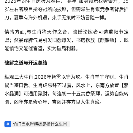
2026年对生肖虎极为难得，“将星”加身预示权势攀升，35
岁左右者项目抢夺战所向披靡，但需忌生肖猴竞争者背后插
刀，夏季有海外机遇，束手无策时不妨冒险一搏。
情感方面,与生肖狗天作之合，谈婚论嫁者可选重阳节定
盟；然暴躁脾气易引发旧怨爆发，书房摆放【麒麟瓶】，既
能镇宅又能催官运，实为破局利器。
破解之道与开运总结
纵观三大生肖,2026年皆需以守为攻。生肖羊宜守财、生肖
鼠当避口舌、生肖虎忌锋芒过露，风水上，东南方放置【紫
水晶洞】可通用聚财，每逢初一十五焚香祭拜，运势自能转
圜，凶年亦是修心年，吉凶并存方见人生真谛。
竹门当水岸横槎是指什么生肖