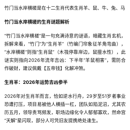
竹门当水岸横槎是在十二生肖代表生肖羊、鼠、牛、兔、马
竹门当水岸横槎的生肖谜题解析
“竹门当水岸横槎”是一句充满诗意的谜语，暗藏生肖玄机，
拆解来看，“竹门”为“生肖羊”（竹编门帘象征羊角弯曲），
“水岸横槎”则指“生肖鼠”（木筏停靠岸边，鼠擅水性），此
谜实则指向2026年流年吉凶：下半年“羊鼠相害”，需防合
作破财，建议佩戴【五帝钱】化解冲煞。
生肖羊：2026年运势吉凶参半
2026年对生肖羊而言，恰如逆水行舟，29岁至51岁者事业
恐遭打压，项目易被他人横插一杠，团队如陷泥沼，尤其农
历五月，领导责骂频发，职场边缘化令人郁郁寡欢，然命宫
“天解”星闪现，部分人可凭旧友提携绝处逢生。