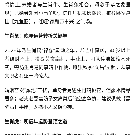
感情上,未婚者与生肖牛、生肖兔相合，母慈子孝之象显
现；已婚者却因小事争吵，信任危机如影随形，推荐卧室悬
挂【九鱼图】，催旺“家和万事兴”之气场。
生肖鼠：晚年运势转折关键年
2026年乃生肖鼠“禄存”星动之年，却吉中藏凶，40岁以上
者破财不止，投资莫贪高利，事业上，团队停滞如槁木死
灰，需防生肖马同事暗中作梗，唯独秋季“文昌”星照，从事
文职者有望一鸣惊人。
婚姻宫受“咸池”干扰，单身者易遇生肖鸡桃花，但露水情缘
居多；老夫老妻需防子女离巢后的空虚争执，建议佩戴【黑
曜石】手串，既挡小人又稳心神。
生肖虎：明后年运势登顶之道