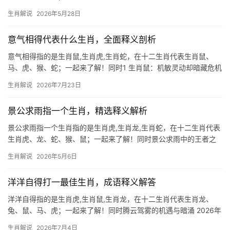
途”一词，常形容前路艰险令人退缩，而生肖蛇恰是十二生肖中最为
生肖解说
2026年5月28日
隐忍的象征，2026年下半年，属蛇人将面临“吉凶并存”之局：事业
上或有项
意气相得代表什么生肖，全面释义剖析
意气相得指的是生肖鼠,生肖虎,生肖蛇，在十二生肖代表生肖鼠、
马、虎、猴、蛇；一起来了解！同时1 生肖鼠：机敏灵动却暗藏危机
2026年对生肖鼠而言吉凶参半，上半年易遇贵人提携，尤其29岁至
生肖解说
2026年7月23日
51岁者，事业运势极为难得，但下半年恐遭小人暗算，项目被抢或
团队
景公求雨指一个生肖，精选释义解析
景公求雨指一个生肖指的是生肖虎,生肖龙,生肖蛇，在十二生肖代表
生肖虎、龙、蛇、猴、鼠；一起来了解！同时景公求雨中的王者之
兆 景公求雨的故事中，生肖虎被解读为“山君祈泽”的象征，传说齐
生肖解说
2026年5月6日
国大旱时，景公登虎山祭祀，虎啸震天而甘霖骤降，民间因此将虎
视为呼风唤雨的神兽，尤
洋洋自得打一最佳生肖，成语释义解答
洋洋自得指的是生肖虎,生肖鼠,生肖龙，在十二生肖代表生肖龙、
兔、鼠、马、虎；一起来了解！同时腾云驾雾的机遇与暗涌 2026年
对生肖龙而言，是吉凶交织的转折年，上半年事业宫受“驿马”星照
生肖解说
2026年7月4日