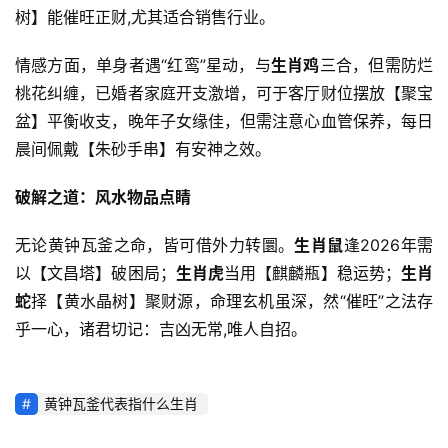
树】能催旺正财,尤其适合销售行业。
情感方面，单身者遇“红鸾”星动，与
生肖鸡
三合，但需防烂
桃花纠缠，已婚者家庭开支激增，可于客厅财位摆放【聚宝
盆】平衡收支，晚年子女缘佳，但需注意心血管保养，每日
晨间佩戴【朱砂手串】有安神之效。
破解之道：风水物品点睛
无论黄钟瓦釜之命，皆可借外力转圜。
生肖鼠
逢2026年需
以【文昌塔】破困局；
生肖虎
当用【麒麟瓶】稳运势；
生肖
蛇
择【黄水晶树】聚财源，命理玄机虽深，然“催旺”之法存
乎一心，诸君切记：吉凶无常,唯人自招。
黄钟瓦釜代表指什么生肖