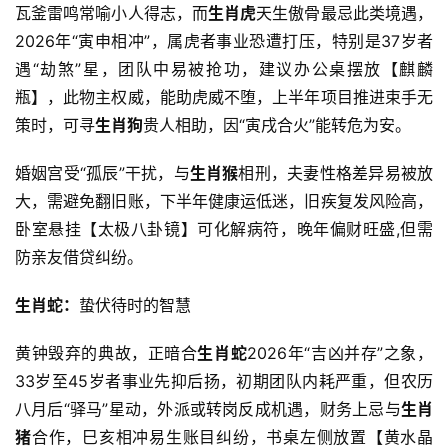
瓦釜雷鸣常喻小人得志，而
生肖虎
天生傲骨最忌此类境遇，
2026年“寅申相冲”，属虎者事业恐遭打压，特别是37岁者
遇“劫煞”星，团队中易被抢功，建议办公桌摆放【麒麟
瓶】，此物主权威，能助虎威不堕，上半年项目推进束手无
策时，可寻
生肖狗
贵人相助，因“寅戌合火”能转危为安。
婚姻宫受“孤辰”干扰，与
生肖猴
相刑，夫妻性格差异易被放
大，需避免翻旧账，下半年健康运低迷，旧疾复发风险高，
卧室悬挂【太极八卦镜】可化解病符，晚年偏财旺盛,但需
防亲友借贷纠纷。
生肖蛇：
蛰伏待时的智慧
黄钟毁弃的典故，正暗合
生肖蛇
2026年“吉凶并存”之象，
33岁至45岁者事业先抑后扬，初期团队内耗严重，但农历
八月后“驿马”星动，外派或转岗反成机遇，财务上忌与
生肖
猪
合作，巳亥相冲易生账目纠纷，书桌左侧放置【黄水晶