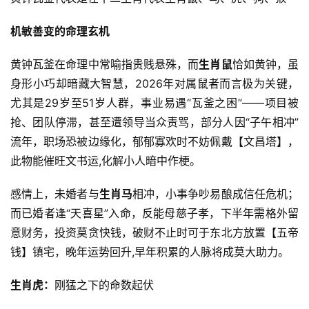
机敏善变的命理玄机
黄钟瓦釜在命理中常喻指贵贱悬殊，而
生肖鼠
恰如黄钟，虽
身形小巧却暗藏大智慧，2026年对属鼠者而言极为关键，
尤其是29岁至51岁人群，事业易遇“瓦釜之困”——项目被
抢、团队停滞，甚至遭领导当众责骂，部分人因“子午相冲”
流年，职场恐被边缘化，郁郁寡欢时不妨佩戴【文昌塔】，
此物能催旺文书运,化解小人暗中作梗。
感情上，未婚者与
生肖马
相冲，小事争吵易酿成信任危机；
而已婚者逢“天喜星”入命，反能母慈子孝，下半年需格外留
意财务，投资莫贪快钱，破财不止时可于东北方放置【五帝
钱】镇宅，晚年运势回升,早年积累的人脉将成莫大助力。
生肖虎：
刚猛之下的命数起伏