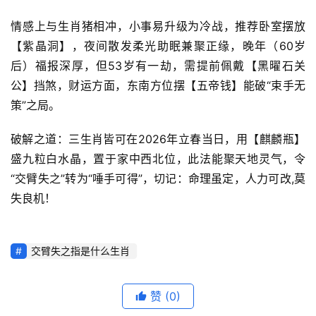
情感上与生肖猪相冲，小事易升级为冷战，推荐卧室摆放
【紫晶洞】，夜间散发柔光助眠兼聚正缘，晚年（60岁
后）福报深厚，但53岁有一劫，需提前佩戴【黑曜石关
公】挡煞，财运方面，东南方位摆【五帝钱】能破“束手无
策”之局。
破解之道：三生肖皆可在2026年立春当日，用【麒麟瓶】
盛九粒白水晶，置于家中西北位，此法能聚天地灵气，令
“交臂失之”转为“唾手可得”，切记：命理虽定，人力可改,莫
失良机！
交臂失之指是什么生肖
赞
(0)