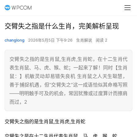
交臂失之指是什么生肖，完美解析呈现
changlong
2026年5月5日 下午9:26
生肖解说
阅读 2
交臂失之指的是生肖鼠,生肖虎,生肖蛇，在十二生肖代
表生肖鼠、马、虎、猴、蛇；一起来了解！同时【生肖
鼠：】机敏灵动却易错失良机 生肖鼠之人天生聪慧，
善于捕捉机遇，但“交臂失之”这一成语恰似其命格写照
——明明触手可及的机会，常因犹豫或过度算计而擦肩
而过，2
交臂失之指的是生肖鼠,生肖虎,生肖蛇
交臂失之是在十二生肖代表生肖鼠、马、虎、猴、蛇