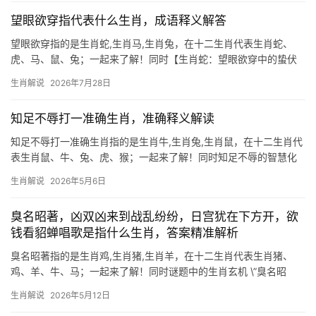
年仍心怀牵
望眼欲穿指代表什么生肖，成语释义解答
望眼欲穿指的是生肖蛇,生肖马,生肖兔，在十二生肖代表生肖蛇、
虎、马、鼠、兔；一起来了解！同时【生肖蛇：望眼欲穿中的蛰伏
智者】 “望眼欲穿”一词，道尽等待的焦灼与期盼的深切，若论十二
生肖解说
2026年7月28日
生肖中谁最契合此境，当属生肖蛇，蛇性隐忍，善藏锋芒，恰如黑
暗中紧盯猎物的
知足不辱打一准确生肖，准确释义解读
知足不辱打一准确生肖指的是生肖牛,生肖兔,生肖鼠，在十二生肖代
表生肖鼠、牛、兔、虎、猴；一起来了解！同时知足不辱的智慧化
身 “知足不辱”出自《老子》，意为懂得知足方能避免灾祸，在十二
生肖解说
2026年5月6日
生肖中，生肖鼠最能诠释这一智慧，鼠类天性机敏，善于储粮却从
不贪多，正如命理所言“小
臭名昭著，凶双凶来到战乱纷纷，日宫犹在下方开，欲
钱看貂蝉唱歌是指什么生肖，答案精准解析
臭名昭著指的是生肖鸡,生肖猪,生肖羊，在十二生肖代表生肖猪、
鸡、羊、牛、马；一起来了解！同时谜题中的生肖玄机 \”臭名昭
著，凶双凶来到战乱纷纷，日宫犹在下方开，欲钱看貂蝉唱歌\”——
生肖解说
2026年5月12日
这首谜语般的谶言，实则暗藏生肖玄机。\”凶双凶\”直指排行第十二