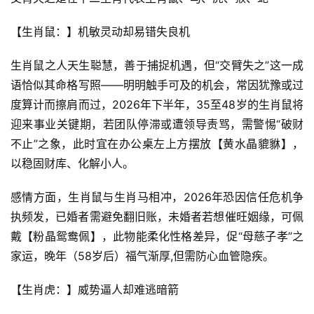
【生肖鼠：】机敏灵动却易错失良机
生肖鼠之人天生聪慧，善于捕捉机遇，但“交臂失之”这一成
语恰似其命格写照——明明触手可及的机会，常因犹豫或过
度算计而擦肩而过，2026年下半年，35至48岁的生肖鼠将
迎来事业关键期，若团队停滞或遭领导责骂，需警惕“破财
不止”之象，此时宜在办公桌左上方摆放【黄水晶貔貅】，
以稳固财库、化解小人。
感情方面，生肖鼠与生肖马相冲，2026年恐因信任危机争
执频发，已婚者需避免翻旧账，未婚者若想催旺姻缘，可佩
戴【粉晶鸳鸯佩】，此物能柔化性格差异，促“母慈子孝”之
家运，晚年（58岁后）福气渐厚,但需防心血管隐疾。
【生肖虎：】威势逼人却难逃暗箭