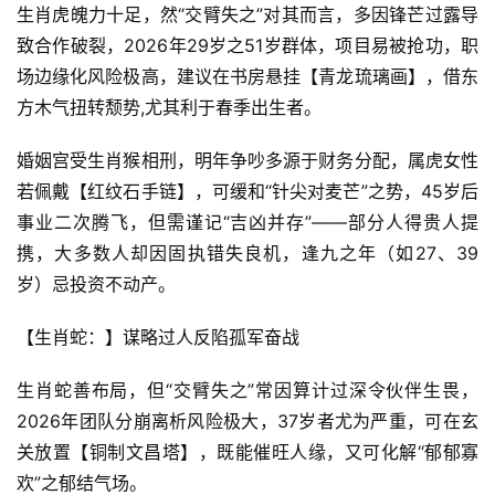
生肖虎魄力十足，然“交臂失之”对其而言，多因锋芒过露导
致合作破裂，2026年29岁之51岁群体，项目易被抢功，职
场边缘化风险极高，建议在书房悬挂【青龙琉璃画】，借东
方木气扭转颓势,尤其利于春季出生者。
婚姻宫受生肖猴相刑，明年争吵多源于财务分配，属虎女性
若佩戴【红纹石手链】，可缓和“针尖对麦芒”之势，45岁后
事业二次腾飞，但需谨记“吉凶并存”——部分人得贵人提
携，大多数人却因固执错失良机，逢九之年（如27、39
岁）忌投资不动产。
【生肖蛇：】谋略过人反陷孤军奋战
生肖蛇善布局，但“交臂失之”常因算计过深令伙伴生畏，
2026年团队分崩离析风险极大，37岁者尤为严重，可在玄
关放置【铜制文昌塔】，既能催旺人缘，又可化解“郁郁寡
欢”之郁结气场。