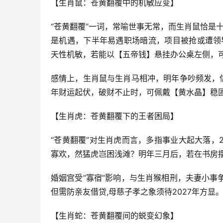
【生肖鼠：苍黄翻覆中的机敏应变】
“苍黄翻覆”一词，常喻世事无常，而生肖鼠恰是
是机遇，下半年易遇职场暗流，项目被抢或遭领
天性机敏，若能以【五帝钱】悬挂办公桌左侧，可
感情上，生肖鼠与生肖马相冲，明年争吵频发，
年财运起伏，破财不止时，可佩戴【黄水晶】稳
【生肖虎：苍黄翻覆下的王者困局】
“苍黄翻覆”对生肖虎而言，多指事业大起大落，
寡欢，然猛虎岂困浅滩？明年三月后，若在书房摆
婚姻宫受“寡宿”影响，与生肖猴相刑，夫妻小
但需防亲友借贷,母慈子孝之象须待2027年方显
【生肖蛇：苍黄翻覆间的蜕变幻象】