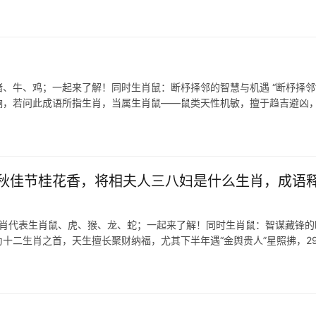
、牛、鸡；一起来了解！同时生肖鼠：断杼择邻的智慧与机遇 “断杼择邻
响，若问此成语所指生肖，当属生肖鼠——鼠类天性机敏，擅于趋吉避凶
秋佳节桂花香，将相夫人三八妇是什么生肖，成语
生肖代表生肖鼠、虎、猴、龙、蛇；一起来了解！同时生肖鼠：智谋藏锋的
为十二生肖之首，天生擅长聚财纳福，尤其下半年遇“金舆贵人”星照拂，2