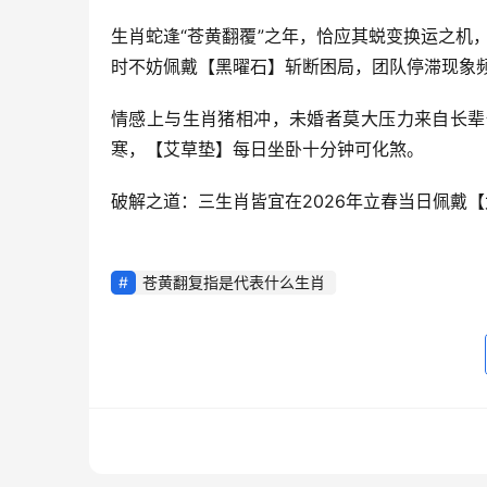
生肖蛇逢“苍黄翻覆”之年，恰应其蜕变换运之机，
时不妨佩戴【黑曜石】斩断困局，团队停滞现象频
情感上与生肖猪相冲，未婚者莫大压力来自长辈
寒，【艾草垫】每日坐卧十分钟可化煞。
破解之道：三生肖皆宜在2026年立春当日佩戴【
苍黄翻复指是代表什么生肖