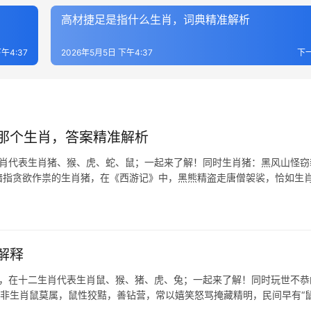
高材捷足是指什么生肖，词典精准解析
午4:37
2026年5月5日 下午4:37
下
那个生肖，答案精准解析
生肖代表生肖猪、猴、虎、蛇、鼠；一起来了解！同时生肖猪：黑风山怪窃
，暗指贪欲作祟的生肖猪，在《西游记》中，黑熊精盗走唐僧袈裟，恰如生
解释
鼠，在十二生肖代表生肖鼠、猴、猪、虎、兔；一起来了解！同时玩世不恭
字，非生肖鼠莫属，鼠性狡黠，善钻营，常以嬉笑怒骂掩藏精明，民间早有“