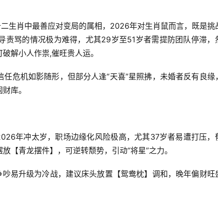
十二生肖中最善应对变局的属相，2026年对生肖鼠而言，既是挑
导责骂的情况极为难得，尤其29岁至51岁者需提防团队停滞，
破解小人作祟,催旺贵人运。
信任危机如影随形，但部分人逢“天喜”星照拂，未婚者反有良缘
固财库。
2026年冲太岁，职场边缘化风险极高，尤其37岁者易遭打压，
放【青龙摆件】，可逆转颓势，引动“将星”之力。
事争吵易升级为冷战，建议床头放置【鸳鸯枕】调和，晚年偏财旺
。