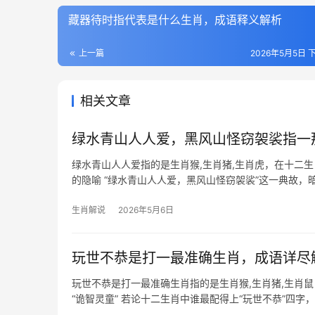
藏器待时指代表是什么生肖，成语释义解析
上一篇
2026年5月5日 下
相关文章
绿水青山人人爱，黑风山怪窃袈裟指一
绿水青山人人爱指的是生肖猴,生肖猪,生肖虎，在十二
的隐喻 “绿水青山人人爱，黑风山怪窃袈裟”这一典故
天生对物质享受的执
生肖解说
2026年5月6日
玩世不恭是打一最准确生肖，成语详尽
玩世不恭是打一最准确生肖指的是生肖猴,生肖猪,生肖
“诡智灵童” 若论十二生肖中谁最配得上“玩世不恭”四
寸光”之说，但生肖鼠实则是