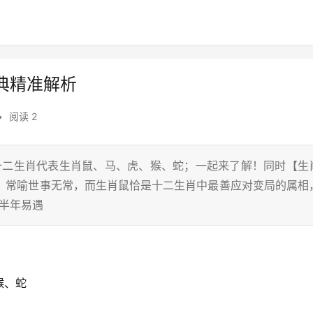
典精准解析
•
阅读 2
在十二生肖代表生肖鼠、马、虎、猴、蛇；一起来了解！同时【生
词，常喻世事无常，而生肖鼠恰是十二生肖中最善应对变局的属相
下半年易遇
猴、蛇