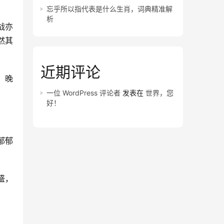
忘乎所以指代表是什么生肖，词典精准解
析
战亦
然其
近期评论
，晚
一位 WordPress 评论者
发表在
世界，您
好！
郁郁
盛，