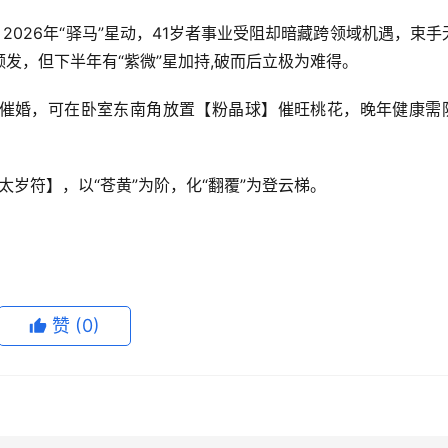
2026年“驿马”星动，41岁者事业受阻却暗藏跨领域机遇，束手
发，但下半年有“紫微”星加持,破而后立极为难得。
催婚，可在卧室东南角放置【粉晶球】催旺桃花，晚年健康需
太岁符】，以“苍黄”为阶，化“翻覆”为登云梯。
赞
(0)