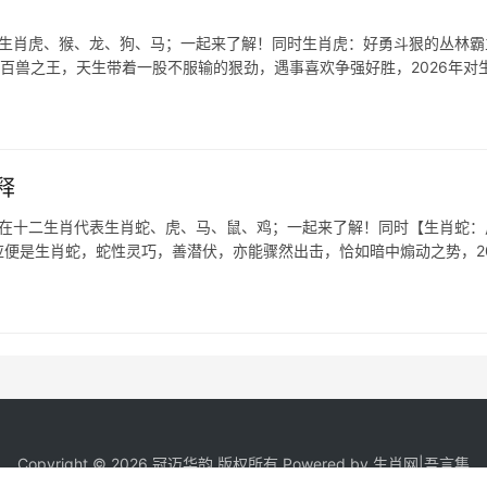
表生肖虎、猴、龙、狗、马；一起来了解！同时生肖虎：好勇斗狠的丛林霸
为百兽之王，天生带着一股不服输的狠劲，遇事喜欢争强好胜，2026年对
释
，在十二生肖代表生肖蛇、虎、马、鼠、鸡；一起来了解！同时【生肖蛇：
应便是生肖蛇，蛇性灵巧，善潜伏，亦能骤然出击，恰如暗中煽动之势，20
Copyright © 2026 冠迈华韵 版权所有 Powered by
生肖网
|
吾言集