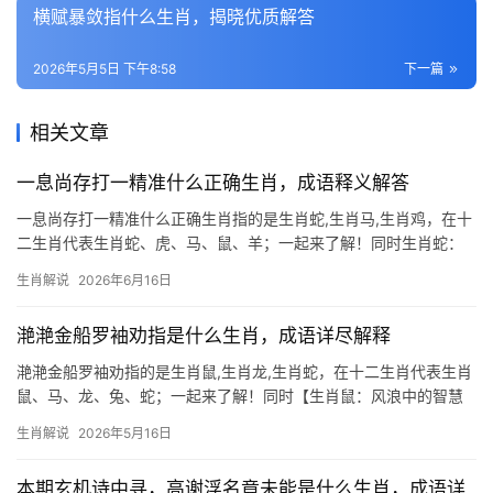
横赋暴敛指什么生肖，揭晓优质解答
2026年5月5日 下午8:58
下一篇
相关文章
一息尚存打一精准什么正确生肖，成语释义解答
一息尚存打一精准什么正确生肖指的是生肖蛇,生肖马,生肖鸡，在十
二生肖代表生肖蛇、虎、马、鼠、羊；一起来了解！同时生肖蛇：
一息尚存的智慧隐士 “一息尚存”四字，恰似生肖蛇的生存哲学——
生肖解说
2026年6月16日
蛰伏中藏锋芒，静待时机，蛇在十二地支中对应“巳”，五行属火，
2026年逢“天乙贵人”照拂，
滟滟金船罗袖劝指是什么生肖，成语详尽解释
滟滟金船罗袖劝指的是生肖鼠,生肖龙,生肖蛇，在十二生肖代表生肖
鼠、马、龙、兔、蛇；一起来了解！同时【生肖鼠：风浪中的智慧
舵手】 “滟滟金船罗袖劝”暗藏机锋，此句中的“金船”喻指富贵，而
生肖解说
2026年5月16日
“鼠”恰为十二生肖中首位，象征机敏聚财，2026年对生肖鼠而言，
上半年事业
本期玄机诗中寻，高谢浮名竟未能是什么生肖，成语详