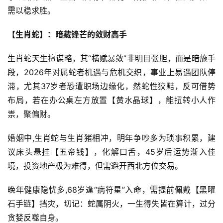
需以稳求胜。
【生肖蛇】：暗藏锋芒的敛财高手
生肖蛇天生擅谋略，其“横赋暴敛”非明目张胆，而是暗施手
段，2026年对属蛇者机遇与危机交织，事业上易遇团队停
滞，尤其37岁者恐遭职场边缘化，然蛇性狡黠，反可借势
布局，若在办公桌左方放置【黄水晶球】，能扭转小人作
祟，聚偏财。
婚姻中,生肖蛇与生肖猪相冲，明年争吵多为琐事积累，建
议床头悬挂【五帝钱】，化解口舌，45岁后运势渐入佳
境，投资地产极为难得，但需避开西北方位交易。
晚年健康隐忧多,68岁逢“病符星”入命，需提前佩戴【黑曜
石手链】挡灾，切记：蛇属阴火，一生得失皆在算计，过分
贪婪反噬自身。