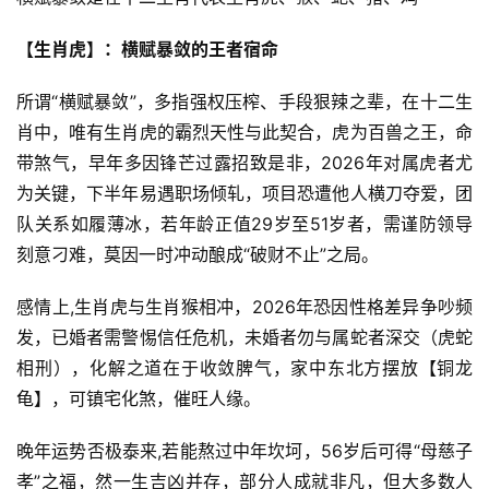
【生肖虎】：横赋暴敛的王者宿命
所谓“横赋暴敛”，多指强权压榨、手段狠辣之辈，在十二生
肖中，唯有生肖虎的霸烈天性与此契合，虎为百兽之王，命
带煞气，早年多因锋芒过露招致是非，2026年对属虎者尤
为关键，下半年易遇职场倾轧，项目恐遭他人横刀夺爱，团
队关系如履薄冰，若年龄正值29岁至51岁者，需谨防领导
刻意刁难，莫因一时冲动酿成“破财不止”之局。
感情上,生肖虎与生肖猴相冲，2026年恐因性格差异争吵频
发，已婚者需警惕信任危机，未婚者勿与属蛇者深交（虎蛇
相刑），化解之道在于收敛脾气，家中东北方摆放【铜龙
龟】，可镇宅化煞，催旺人缘。
晚年运势否极泰来,若能熬过中年坎坷，56岁后可得“母慈子
孝”之福，然一生吉凶并存，部分人成就非凡，但大多数人