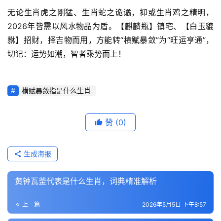
无论生肖虎之刚猛、生肖蛇之诡谲，抑或生肖鸡之精明，
2026年皆需以风水物品为盾。【麒麟瓶】镇宅、【白玉貔
貅】招财，择吉物而用，方能转“横赋暴敛”为“旺运亨通”，
切记：运势如潮，智者乘势而上！
横赋暴敛指是什么生肖
赞
(0)
生成海报
黄钟瓦釜代表是什么生肖，词典精准解析
上一篇
2026年5月5日 下午8:57