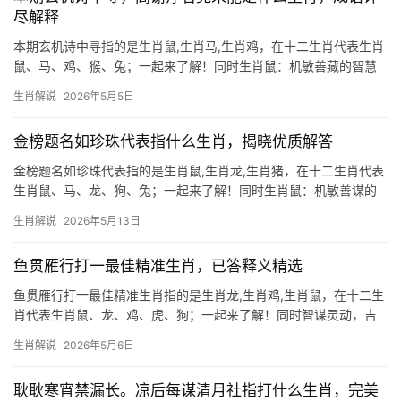
尽解释
本期玄机诗中寻指的是生肖鼠,生肖马,生肖鸡，在十二生肖代表生肖
鼠、马、鸡、猴、兔；一起来了解！同时生肖鼠：机敏善藏的智慧
化身 “高谢浮名竟未能”暗藏生肖鼠的玄机，鼠居十二生肖之首，象
生肖解说
2026年5月5日
征机变与生命力，古诗中“未能”二字，恰似鼠类昼伏夜行的习性——
看似低调，实则
金榜题名如珍珠代表指什么生肖，揭晓优质解答
金榜题名如珍珠代表指的是生肖鼠,生肖龙,生肖猪，在十二生肖代表
生肖鼠、马、龙、狗、兔；一起来了解！同时生肖鼠：机敏善谋的
智慧之星 金榜题名如珍珠，常被用来形容生肖鼠之人，鼠为十二生
生肖解说
2026年5月13日
肖之首，天生聪慧机敏，善于在困境中寻找生机，2026年对生肖鼠
而言极为关键，尤其是
鱼贯雁行打一最佳精准生肖，已答释义精选
鱼贯雁行打一最佳精准生肖指的是生肖龙,生肖鸡,生肖鼠，在十二生
肖代表生肖鼠、龙、鸡、虎、狗；一起来了解！同时智谋灵动，吉
凶并存 “鱼贯雁行”暗藏秩序与机敏，最佳生肖当属生肖鼠，鼠居十
生肖解说
2026年5月6日
二生肖之首，象征智慧与应变力极强，古籍云“鼠咬天开”，寓意其突
破困境之能，2025年蛇
耿耿寒宵禁漏长。凉后每谋清月社指打什么生肖，完美