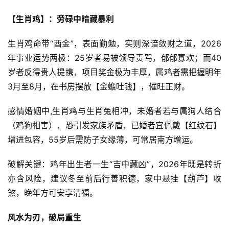
【生肖鸡】：劳碌中暗藏暴利
生肖鸡命带“酉金”，表面勤勉，实则深谙敛财之道，2026
年事业运势两极：25岁者易被领导责骂，郁郁寡欢；而40
岁者反得贵人提携，项目奖金极为丰厚，属鸡者需把握明年
3月至8月，在书房摆放【金蟾吐钱】，催旺正财。
感情婚姻中,生肖鸡与生肖兔相冲，未婚者若与属狗人结合
（鸡狗相害），恐引发家族矛盾，已婚者宜佩戴【红纹石】
增进包容，55岁后需防子女缘薄，可常居南方增运。
破解关键：鸡年出生者一生“吉中藏凶”，2026年既是转折
亦含风险，建议冬至前后行善积德，家中悬挂【葫芦】收
煞，晚年方可安享清福。
风水为刃，破局重生