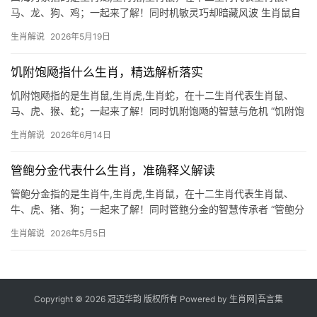
马、龙、狗、鸡；一起来了解！同时机敏灵巧却暗藏风波 生肖鼠自
古被称作“藏粮之君”，天生擅长未雨绸缪，但2026年对其而言却是
生肖解说
2026年5月19日
吉凶交织之年，下半年易遇“破财不止”之困，尤其29岁至51岁者，
项目
饥附饱飏指什么生肖，精选解析落实
饥附饱飏指的是生肖鼠,生肖虎,生肖蛇，在十二生肖代表生肖鼠、
马、虎、猴、蛇；一起来了解！同时饥附饱飏的智慧与危机 “饥附饱
飏”原指鸟兽饥饿时依附于人，饱食后便展翅高飞，比喻人忘恩负
生肖解说
2026年6月14日
义，在十二生肖中，生肖鼠最能体现这一特性的两面性——机敏求
生与功利善变，
管鲍分金代表什么生肖，准确释义解读
管鲍分金指的是生肖牛,生肖虎,生肖鼠，在十二生肖代表生肖鼠、
牛、虎、猪、狗；一起来了解！同时管鲍分金的智慧传承者 “管鲍分
金”这一典故，源自春秋时期管仲与鲍叔牙的深厚友谊，两人合伙经
生肖解说
2026年5月5日
商时，管仲常多分钱财，鲍叔牙却毫不计较，认为管仲家贫更需资
助，这一故事
Copyright © 2026 冠迈华韵 版权所有 Powered by
生肖网
|
吾言集