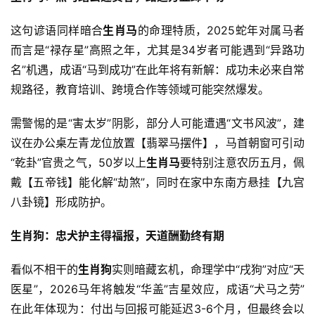
这句谚语同样暗合
生肖马
的命理特质，2025蛇年对属马者
而言是“禄存星”高照之年，尤其是34岁者可能遇到“异路功
名”机遇，成语“马到成功”在此年将有新解：成功未必来自常
规路径，教育培训、跨境合作等领域可能突然爆发。
需警惕的是“害太岁”阴影，部分人可能遭遇“文书风波”，建
议在办公桌左青龙位放置【翡翠马摆件】，马首朝窗可引动
“乾卦”官贵之气，50岁以上
生肖马
要特别注意农历五月，佩
戴【五帝钱】能化解“劫煞”，同时在家中东南方悬挂【九宫
八卦镜】形成防护。
生肖狗：忠犬护主得福报，天道酬勤终有期
看似不相干的
生肖狗
实则暗藏玄机，命理学中“戌狗”对应“天
医星”，2026马年将触发“华盖”吉星效应，成语“犬马之劳”
在此年体现为：付出与回报可能延迟3-6个月，但最终会以