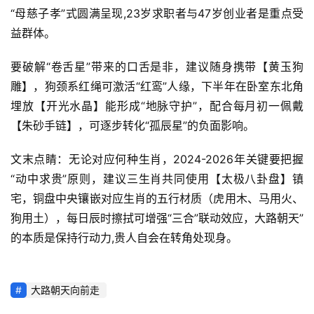
“母慈子孝”式圆满呈现,23岁求职者与47岁创业者是重点受
益群体。
要破解“卷舌星”带来的口舌是非，建议随身携带【黄玉狗
雕】，狗颈系红绳可激活“红鸾”人缘，下半年在卧室东北角
埋放【开光水晶】能形成“地脉守护”，配合每月初一佩戴
【朱砂手链】，可逐步转化“孤辰星”的负面影响。
文末点睛：无论对应何种生肖，2024-2026年关键要把握
“动中求贵”原则，建议三生肖共同使用【太极八卦盘】镇
宅，铜盘中央镶嵌对应生肖的五行材质（虎用木、马用火、
狗用土），每日辰时擦拭可增强“三合”联动效应，大路朝天”
的本质是保持行动力,贵人自会在转角处现身。
大路朝天向前走