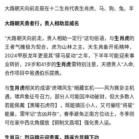
大路朝天向前走是在十二生肖代表生肖虎、马、狗、兔、羊
大路朝天勇者行，贵人相助显威名
“大路朝天向前走，贵人相助一定行”这句俗语，与
生肖虎
的
王者气魄极为契合，虎为山林之主，天生具备开拓精神，
2024甲辰龙年更是其“驿马星动”之年，下半年可能迎来事
业转折，29岁和41岁的
生肖虎
需特别注意，天德贵人”入命,
合作项目中易遇伯乐提携。
与
生肖虎
相关的成语“虎啸风生”暗藏玄机——风为巽卦主机
遇，啸声象征号召力，部分人可能因冲动破财，但大多数人
若能佩戴【黑曜石虎符】，既能镇压小人，又可催旺“将星”
能量，需牢记“吉凶并存”，春季避免正南方位动土，冬季则
可在家中西北角摆放【铜制文昌塔】强化贵人运。
生肖马：烈马踏云迎贵客，路遥方显蹄下功