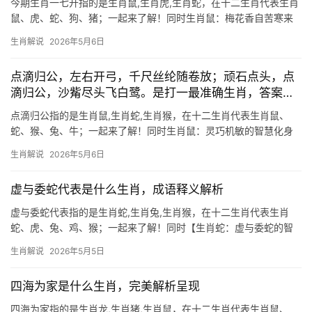
今期生肖一七开指的是生肖鼠,生肖虎,生肖蛇，在十二生肖代表生肖
鼠、虎、蛇、狗、猪；一起来了解！同时生肖鼠：梅花香自苦寒来
的智慧化身 “今期生肖一七开，梅花香自苦寒来”这句谚语中，“一七
生肖解说
2026年5月6日
开”暗指数字8（1+7），而“苦寒”则象征坚韧，在十二生肖中，生肖
鼠以其机
点滴归公，左右开弓，千尺丝纶随卷放；顽石点头，点
滴归公，沙觜尽头飞白鹭。是打一最准确生肖，答案精
准解析
点滴归公指的是生肖鼠,生肖蛇,生肖猴，在十二生肖代表生肖鼠、
蛇、猴、兔、牛；一起来了解！同时生肖鼠：灵巧机敏的智慧化身
“点滴归公”暗藏玄机，生肖鼠天生擅聚财，尤以下半年偏财星动，
生肖解说
2026年5月6日
29岁者易遇贵人提携，然“千尺丝纶随卷放”警示贪心必失，部分人
恐因投资破
虚与委蛇代表是什么生肖，成语释义解析
虚与委蛇代表指的是生肖蛇,生肖兔,生肖猴，在十二生肖代表生肖
蛇、虎、兔、鸡、猴；一起来了解！同时【生肖蛇：虚与委蛇的智
慧】 虚与委蛇常被误解为敷衍，实则暗藏生肖蛇的生存哲学，蛇年
生肖解说
2026年5月5日
出生者天生具备敏锐洞察力，遇强敌时以柔克刚，正如2026年下半
年的职场运势——
四海为家是什么生肖，完美解析呈现
四海为家指的是生肖龙,生肖猪,生肖鼠，在十二生肖代表生肖鼠、