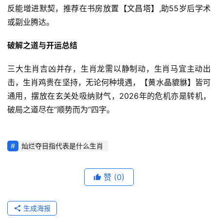
反能增进默契，推荐在书房放置【文昌塔】,助55岁后学术
或副业腾达。
破解之道与开运总结
三大生肖吉凶并存，生肖龙需以静制动，生肖马宜主动出
击，生肖鸡贵在坚持，无论何种境遇，【黄水晶貔貅】皆可
通用，摆放在玄关处吸纳财气，2026年的危机亦是转机，
破局之道尽在“顺势而为”四字。
灿烂夺目指代表是什么生肖
赞
(0)
生成海报