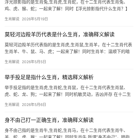
浮光掠影指的是生肖兔,生肖虎,生肖蛇，在十二生肖代表生肖兔、
鸡、虎、猴、蛇；一起来了解！同时【浮光掠影指代什么生肖？】
“浮光掠影”一词，常用来形容事物短暂虚幻、难以捉摸，在生肖文化
生肖解说
2026年5月19日
中，它暗指生肖兔，兔性机敏灵动，常如月光下的掠影，看似亲近
实则难握，2
莫轻河边羖羊历代表是什么生肖，准确释义解读
莫轻河边羖羊历代表指的是生肖虎,生肖鼠,生肖羊，在十二生肖代表
生肖羊、牛、鼠、马、虎；一起来了解！同时生肖羊：温顺下的暗
流涌动 2026年对于生肖羊而言，是吉凶交织的一年，命理上有“羖
生肖解说
2026年5月5日
羊历劫”之说，意指表面温和的属羊人将面临事业与感情的双重考
验，事业上，“破军”
举手投足是指什么生肖，精选释义解析
举手投足指的是生肖虎,生肖蛇,生肖鼠，在十二生肖代表生肖鼠、
虎、蛇、龙、狗；一起来了解！同时机敏灵动，吉凶并存 在十二生
肖中,生肖鼠象征着智慧与机敏，民间常说“鼠目寸光”，但实则生肖
生肖解说
2026年5月6日
鼠天生具备敏锐的洞察力，尤其在下半年，部分人可能因过度谨慎
错失良机，但
身不由己打一正确生肖，准确释义解读
身不由己指的是生肖牛,生肖蛇,生肖马，在十二生肖代表生肖牛、
羊、蛇、虎、猴；一起来了解！同时生肖牛 所谓“身不由己”，暗指