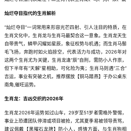
灿烂夺目指代的生肖解析
“灿烂夺目”一词常用来形容光芒四射、引人注目的特质，在
生肖文化中，生肖龙与生肖马最契合这一意象。生肖龙天生
自带贵气，鳞甲闪耀如星辰，象征权势与机遇；而生肖马鬃
毛飞扬，奔跑时如火焰掠空，代表活力与成功，2026年对
这两个生肖尤为关键，生肖龙逢“辰”自刑，需防小人作祟，
但下半年有“天解”星相助，可化险为夷；生肖马则遇“三合”
吉运，事业有突破之机，推荐摆放【铜马踏燕】于办公桌东
南角,催旺运势。
生肖龙：吉凶交织的2026年
生肖龙2026年运势如过山车，29岁至51岁者需格外警惕，
事业上恐遭团队停滞或项目被抢，尤其夏季易被领导责骂，
建议佩戴【黑曜石龙牌】防小人，感情方面，与生肖狗相