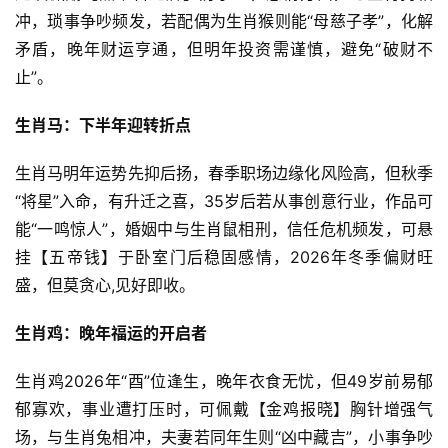
冲，琐事争吵频发，若配偶为生肖猴则能“母慈子孝”，化解
矛盾，晚年财运亨通，但明年投资需谨慎，避免“破财不
止”。
生肖马：下半年迎转折点
生肖马明年运势先抑后扬，春季职场边缘化风险高，但秋季
“将星”入命，有升迁之喜，35岁后若从事创意行业，作品可
能“一鸣惊人”，婚姻中与生肖鼠相刑，信任危机频发，可悬
挂【五帝钱】于卧室门后稳固感情，2026年冬季偏财旺
盛，但莫贪心,见好即收。
生肖鸡：晚年福运的开启者
生肖鸡2026年“酉”位逢生，晚年衣食无忧，但49岁前易郁
郁寡欢，事业遭打压时，可佩戴【金鸡报晓】胸针增强气
场，与生肖兔相冲，夫妻若同年生则“凶中藏吉”，小事争吵