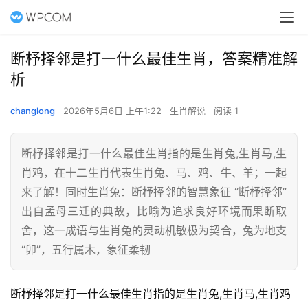
断杼择邻是打一什么最佳生肖，答案精准解
析
changlong
2026年5月6日 上午1:22
生肖解说
阅读 1
断杼择邻是打一什么最佳生肖指的是生肖兔,生肖马,生
肖鸡，在十二生肖代表生肖兔、马、鸡、牛、羊；一起
来了解！同时生肖兔：断杼择邻的智慧象征 “断杼择邻”
出自孟母三迁的典故，比喻为追求良好环境而果断取
舍，这一成语与生肖兔的灵动机敏极为契合，兔为地支
“卯”，五行属木，象征柔韧
断杼择邻是打一什么最佳生肖指的是生肖兔,生肖马,生肖鸡