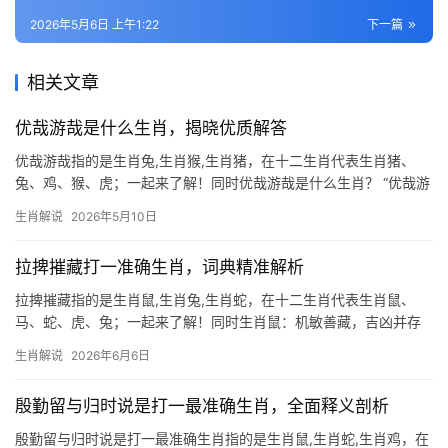
2026年5月6日 上午1:22
下一篇
相关文章
优哉游哉是什么生肖，揭晓优质解答
优哉游哉指的是生肖兔,生肖猴,生肖猪，在十二生肖代表生肖猪、
兔、鸡、猴、虎；一起来了解！同时优哉游哉是什么生肖？ “优哉游
哉”一词，常形容人悠闲自得、无拘无束的生活状态，在生肖文化
生肖解说
2026年5月10日
中，最能体现这一特质的莫过于生肖猪，猪天性乐观，不争不抢，
吃饱睡足便是福
拉捭摧藏打一准确生肖，词典精准解析
拉捭摧藏指的是生肖鼠,生肖兔,生肖蛇，在十二生肖代表生肖鼠、
马、蛇、虎、兔；一起来了解！同时生肖鼠：机敏善藏，吉凶并存
“拉捭摧藏”暗藏玄机，若论生肖，首推生肖鼠。“捭”为开合，“藏”为
生肖解说
2026年6月6日
隐匿，恰如鼠类昼伏夜出、善避风险的特性，2026年对生肖鼠而言
极为
殷勤留与归时说是打一最准确生肖，全面释义剖析
殷勤留与归时说是打一最准确生肖指的是生肖鼠,生肖蛇,生肖鸡，在