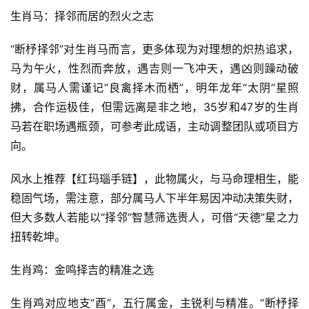
生肖马：择邻而居的烈火之志
“断杼择邻”对生肖马而言，更多体现为对理想的炽热追求，
马为午火，性烈而奔放，遇吉则一飞冲天，遇凶则躁动破
财，属马人需谨记“良禽择木而栖”，明年龙年“太阴”星照
拂，合作运极佳，但需远离是非之地，35岁和47岁的生肖
马若在职场遇瓶颈，可参考此成语，主动调整团队或项目方
向。
风水上推荐【红玛瑙手链】，此物属火，与马命理相生，能
稳固气场，需注意，部分属马人下半年易因冲动决策失财，
但大多数人若能以“择邻”智慧筛选贵人，可借“天德”星之力
扭转乾坤。
生肖鸡：金鸣择吉的精准之选
生肖鸡对应地支“酉”，五行属金，主锐利与精准。“断杼择