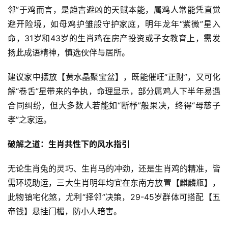
邻”于鸡而言，是趋吉避凶的天赋本能，属鸡人常能凭直觉
避开险境，如母鸡护雏般守护家庭，明年龙年“紫微”星入
命，31岁和43岁的生肖鸡在房产投资或子女教育上，需发
扬此成语精神，慎选伙伴与居所。
建议家中摆放【黄水晶聚宝盆】，既能催旺“正财”，又可化
解“卷舌”星带来的争执，命理显示，部分属鸡人下半年易遇
合同纠纷，但大多数人若能如“断杼”般果决，终得“母慈子
孝”之家运。
破解之道：生肖共性下的风水指引
无论生肖兔的灵巧、生肖马的冲劲，还是生肖鸡的精准，皆
需环境助运，三大生肖明年均宜在东南方放置【麒麟瓶】，
此物镇宅化煞，尤利“择邻”决策，29-45岁群体可搭配【五
帝钱】悬挂门楣，防小人暗害。