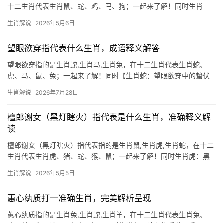
十二生肖代表生肖鼠、蛇、鸡、马、狗；一起来了解！同时生肖
鼠：机敏善谋的福星 “殷勤留与归时说”暗藏玄机，若论最准确对应
生肖解说
2026年5月6日
的生肖，当属生肖鼠，鼠为十二生肖之首，天生嗅觉敏锐，善于未
雨绸缪，古语云“鼠咬天开”，喻其能于
望眼欲穿指代表什么生肖，成语释义解答
望眼欲穿指的是生肖蛇,生肖马,生肖兔，在十二生肖代表生肖蛇、
虎、马、鼠、兔；一起来了解！同时【生肖蛇：望眼欲穿中的蛰伏
智者】 “望眼欲穿”一词，道尽等待的焦灼与期盼的深切，若论十二
生肖解说
2026年7月28日
生肖中谁最契合此境，当属生肖蛇，蛇性隐忍，善藏锋芒，恰如黑
暗中紧盯猎物的
檀郎谢女（黑灯瞎火）指代表是什么生肖，准确释义解
读
檀郎谢女（黑灯瞎火）指代表指的是生肖鼠,生肖虎,生肖蛇，在十二
生肖代表生肖虎、猪、蛇、猴、鼠；一起来了解！同时生肖虎：黑
灯瞎火中的王者威仪 “檀郎谢女”典故中暗藏的玄机，恰如黑夜里蛰
生肖解说
2026年5月5日
伏的生肖虎——看似沉寂，实则蓄势待发，民间传说，虎能夜视百
步，故“黑灯瞎火”反而成其主场
蕙心纨质打一准确生肖，完美解析呈现
蕙心纨质指的是生肖兔,生肖蛇,生肖羊，在十二生肖代表生肖兔、