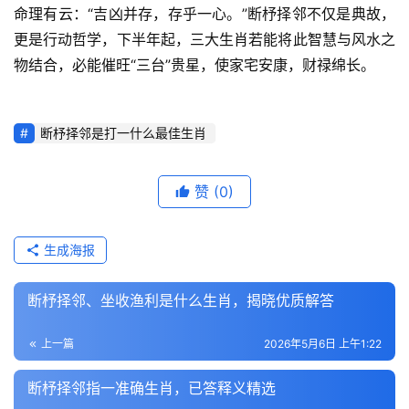
命理有云：“吉凶并存，存乎一心。”断杼择邻不仅是典故，
更是行动哲学，下半年起，三大生肖若能将此智慧与风水之
物结合，必能催旺“三台”贵星，使家宅安康，财禄绵长。
断杼择邻是打一什么最佳生肖
赞
(0)
生成海报
断杼择邻、坐收渔利是什么生肖，揭晓优质解答
上一篇
2026年5月6日 上午1:22
断杼择邻指一准确生肖，已答释义精选