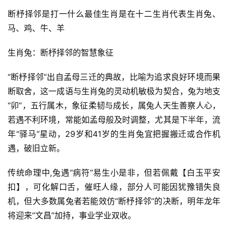
断杼择邻是打一什么最佳生肖是在十二生肖代表生肖兔、
马、鸡、牛、羊
生肖兔：断杼择邻的智慧象征
“断杼择邻”出自孟母三迁的典故，比喻为追求良好环境而果
断取舍，这一成语与生肖兔的灵动机敏极为契合，兔为地支
“卯”，五行属木，象征柔韧与成长，属兔人天生善察人心，
若遇不利环境，常能如孟母般及时调整，尤其是下半年，流
年“驿马”星动，29岁和41岁的生肖兔宜把握搬迁或合作机
遇，破旧立新。
传统命理中,兔遇“病符”易生小是非，但若佩戴【白玉平安
扣】，可化解口舌，催旺人缘，部分人可能因犹豫错失良
机，但大多数属兔者若能效仿“断杼择邻”的决断，明年龙年
将迎来“文昌”加持，事业学业双收。