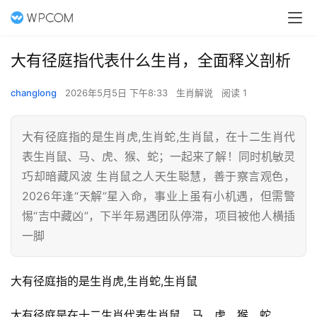
大有径庭指代表什么生肖，全面释义剖析
changlong
2026年5月5日 下午8:33
生肖解说
阅读 1
大有径庭指的是生肖虎,生肖蛇,生肖鼠，在十二生肖代
表生肖鼠、马、虎、猴、蛇；一起来了解！同时机敏灵
巧却暗藏风波 生肖鼠之人天生聪慧，善于察言观色，
2026年逢“天解”星入命，事业上虽有小机遇，但需警
惕“吉中藏凶”，下半年易遇团队停滞，项目被他人横插
一脚
大有径庭指的是生肖虎,生肖蛇,生肖鼠
大有径庭是在十二生肖代表生肖鼠、马、虎、猴、蛇