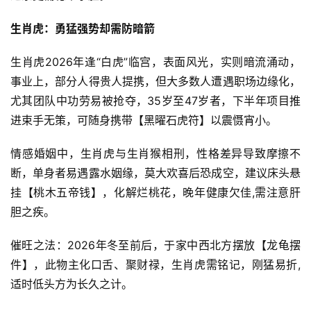
生肖虎：勇猛强势却需防暗箭
生肖虎2026年逢“白虎”临宫，表面风光，实则暗流涌动，
事业上，部分人得贵人提携，但大多数人遭遇职场边缘化，
尤其团队中功劳易被抢夺，35岁至47岁者，下半年项目推
进束手无策，可随身携带【黑曜石虎符】以震慑宵小。
情感婚姻中，生肖虎与生肖猴相刑，性格差异导致摩擦不
断，单身者易遇露水姻缘，莫大欢喜后恐成空，建议床头悬
挂【桃木五帝钱】，化解烂桃花，晚年健康欠佳,需注意肝
胆之疾。
催旺之法：2026年冬至前后，于家中西北方摆放【龙龟摆
件】，此物主化口舌、聚财禄，生肖虎需铭记，刚猛易折,
适时低头方为长久之计。