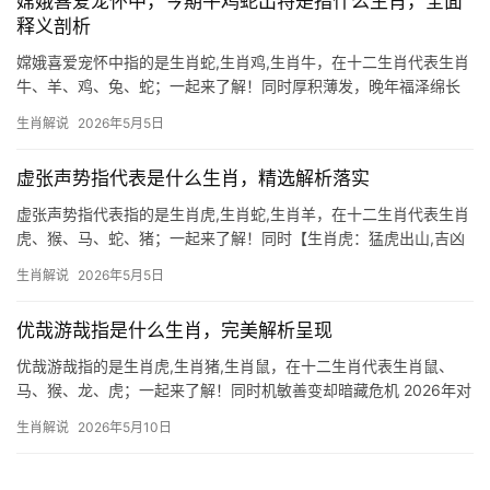
嫦娥喜爱宠怀中，今期牛鸡蛇出特是指什么生肖，全面
释义剖析
嫦娥喜爱宠怀中指的是生肖蛇,生肖鸡,生肖牛，在十二生肖代表生肖
牛、羊、鸡、兔、蛇；一起来了解！同时厚积薄发，晚年福泽绵长
生肖牛之人天生带着一股倔强与沉稳，犹如田间耕耘的老黄牛，一
生肖解说
2026年5月5日
步一个脚印，下半年运势呈现“吉凶并存”之态，事业上可能遭遇“项
目被抢”或“团队
虚张声势指代表是什么生肖，精选解析落实
虚张声势指代表指的是生肖虎,生肖蛇,生肖羊，在十二生肖代表生肖
虎、猴、马、蛇、猪；一起来了解！同时【生肖虎：猛虎出山,吉凶
交织的2026年】 2026年对生肖虎而言，犹如猛虎下山，气势汹汹
生肖解说
2026年5月5日
却暗藏荆棘，事业上，29岁至51岁的虎人将迎来“先扬后抑”之局，
上半年
优哉游哉指是什么生肖，完美解析呈现
优哉游哉指的是生肖虎,生肖猪,生肖鼠，在十二生肖代表生肖鼠、
马、猴、龙、虎；一起来了解！同时机敏善变却暗藏危机 2026年对
于生肖鼠而言，可谓吉凶并存，上半年事业宫受“天解”星照耀，职场
生肖解说
2026年5月10日
中部分人有望获得突破性进展，尤其29岁至51岁者，若从事贸易、
策划