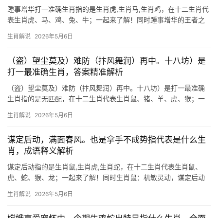
踵事增华打一准确生肖指的是生肖虎,生肖马,生肖鸡，在十二生肖代
表生肖虎、马、鸡、兔、牛；一起来了解！同时踵事增华的王者之
风 “踵事增华”原指继承前人事业并加以发展，而生肖虎恰是这一精
生肖解说
2026年5月6日
神的化身，虎为百兽之王，天生具备开拓与领导力，2024甲辰龙年
尤为特殊，生肖虎与太
（盗）望尘莫及）难防（抃风舞润）再中。十八坊）是
打一最准确生肖，答案精准解析
（盗）望尘莫及）难防（抃风舞润）再中。十八坊）是打一最准确
生肖指的是无匹配，在十二生肖代表生肖鼠、猪、羊、虎、猴；一
起来了解！同时生肖鼠：机敏善藏，盗亦有道 民间有云：“生肖鼠值
生肖解说
2026年5月6日
太岁，盗财难防。”2024甲辰年，生肖鼠逢“天解”星照拂，虽有小耗
却暗藏转机，29岁者易遇文书纠纷，41岁者则需
谋定后动，满面春风。也是拿手不成势指代表是什么生
肖，成语释义解析
谋定后动指的是生肖鼠,生肖虎,生肖蛇，在十二生肖代表生肖鼠、
虎、蛇、猴、龙；一起来了解！同时生肖鼠：机敏灵动，谋定后动
在十二生肖中，生肖鼠位列首位，象征智慧与机敏，古人云“鼠咬天
生肖解说
2026年5月6日
开”，寓意其突破困境的能力，2024甲辰年，生肖鼠与太岁三合，下
半年事业