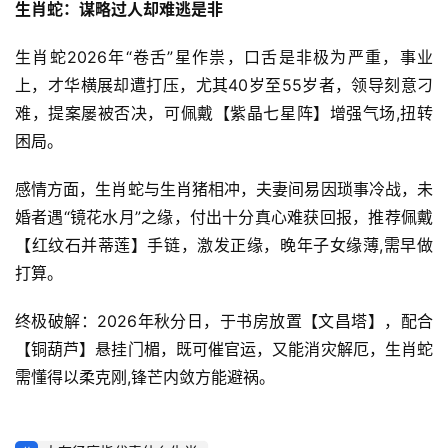
生肖蛇：谋略过人却难逃是非
生肖蛇2026年“卷舌”星作祟，口舌是非极为严重，事业
上，才华横展却遭打压，尤其40岁至55岁者，领导刻意刁
难，提案屡被否决，可佩戴【紫晶七星阵】增强气场,扭转
困局。
感情方面，生肖蛇与生肖猪相冲，夫妻间易因琐事冷战，未
婚者遇“镜花水月”之缘，付出十分真心难获回报，推荐佩戴
【红纹石并蒂莲】手链，激发正缘，晚年子女缘薄,需早做
打算。
终极破解：2026年秋分日，于书房放置【文昌塔】，配合
【铜葫芦】悬挂门楣，既可催官运，又能消灾解厄，生肖蛇
需懂得以柔克刚,锋芒内敛方能避祸。