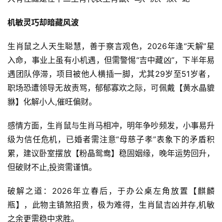
机敏灵巧却暗藏风波
生肖鼠之人天生聪慧，善于察言观色，2026年逢“天解”星
入命，事业上虽有小机遇，但需警惕“吉中藏凶”，下半年易
遇团队停滞，项目被他人横插一脚，尤其29岁至51岁者，
职场恐遭领导无故责骂，郁郁寡欢之际，可佩戴【黄水晶貔
貅】化解小人,催旺偏财。
感情方面，生肖鼠与生肖马相冲，明年争吵频发，小事易升
级为信任危机，已婚者需注意“母慈子孝”表象下的矛盾积
累，建议卧室摆放【粉晶鸳鸯】稳固姻缘，晚年运势回升，
但破财不止,投资需谨慎。
破解之道：2026年立春后，于办公桌左角放置【麒麟
瓶】，此物主镇煞招贵，极为难得，生肖鼠吉凶并存,机敏
之余更需稳中求胜。