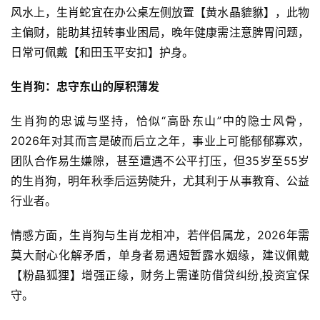
风水上，生肖蛇宜在办公桌左侧放置【黄水晶貔貅】，此物
主偏财，能助其扭转事业困局，晚年健康需注意脾胃问题，
日常可佩戴【和田玉平安扣】护身。
生肖狗：忠守东山的厚积薄发
生肖狗的忠诚与坚持，恰似“高卧东山”中的隐士风骨，
2026年对其而言是破而后立之年，事业上可能郁郁寡欢，
团队合作易生嫌隙，甚至遭遇不公平打压，但35岁至55岁
的生肖狗，明年秋季后运势陡升，尤其利于从事教育、公益
行业者。
情感方面，生肖狗与生肖龙相冲，若伴侣属龙，2026年需
莫大耐心化解矛盾，单身者易遇短暂露水姻缘，建议佩戴
【粉晶狐狸】增强正缘，财务上需谨防借贷纠纷,投资宜保
守。