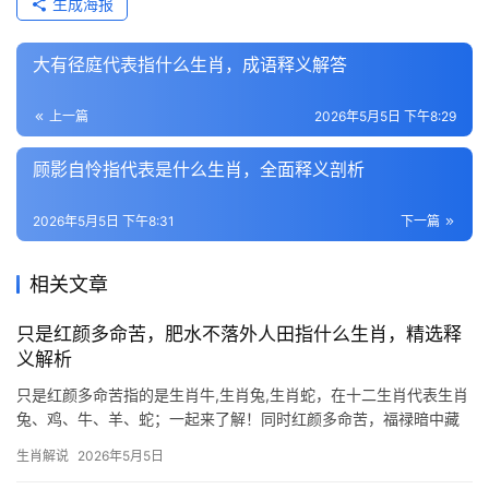
生成海报
大有径庭代表指什么生肖，成语释义解答
上一篇
2026年5月5日 下午8:29
顾影自怜指代表是什么生肖，全面释义剖析
2026年5月5日 下午8:31
下一篇
相关文章
只是红颜多命苦，肥水不落外人田指什么生肖，精选释
义解析
只是红颜多命苦指的是生肖牛,生肖兔,生肖蛇，在十二生肖代表生肖
兔、鸡、牛、羊、蛇；一起来了解！同时红颜多命苦，福禄暗中藏
古语云“红颜多命苦”，而生肖兔恰是此中典型，女子若为兔，早年易
生肖解说
2026年5月5日
遇情劫，男子属兔，则常因心软破财，明年甲辰年，生肖兔与太岁