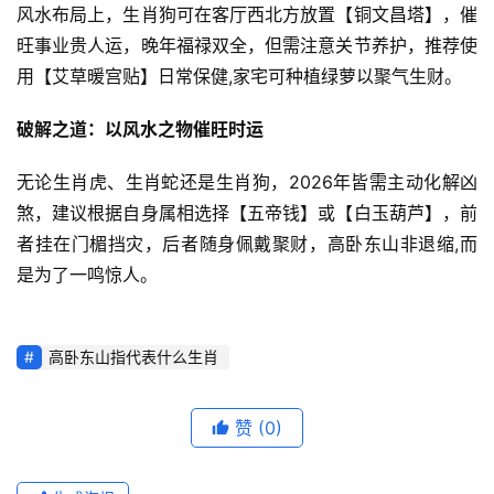
风水布局上，生肖狗可在客厅西北方放置【铜文昌塔】，催
旺事业贵人运，晚年福禄双全，但需注意关节养护，推荐使
用【艾草暖宫贴】日常保健,家宅可种植绿萝以聚气生财。
破解之道：以风水之物催旺时运
无论生肖虎、生肖蛇还是生肖狗，2026年皆需主动化解凶
煞，建议根据自身属相选择【五帝钱】或【白玉葫芦】，前
者挂在门楣挡灾，后者随身佩戴聚财，高卧东山非退缩,而
是为了一鸣惊人。
高卧东山指代表什么生肖
赞
(0)