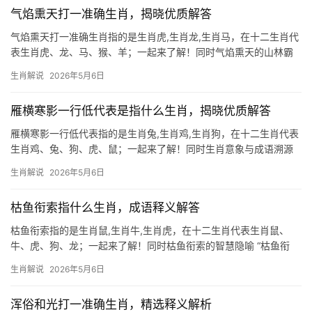
暗合，表面平顺，
气焰熏天打一准确生肖，揭晓优质解答
气焰熏天打一准确生肖指的是生肖虎,生肖龙,生肖马，在十二生肖代
表生肖虎、龙、马、猴、羊；一起来了解！同时气焰熏天的山林霸
主 “气焰熏天”一词，恰似生肖虎的天然写照，虎为百兽之王，啸震
生肖解说
2026年5月6日
山林时草木皆伏，其威势如烈火燎原，令人不敢直视，在十二地支
中，虎对应“寅”，象征阳
雁横寒影一行低代表是指什么生肖，揭晓优质解答
雁横寒影一行低代表指的是生肖兔,生肖鸡,生肖狗，在十二生肖代表
生肖鸡、兔、狗、虎、鼠；一起来了解！同时生肖意象与成语溯源
“雁横寒影一行低”出自元代诗人萨都剌的《雁门集》，描绘秋雁南飞
生肖解说
2026年5月6日
的苍凉景象，在生肖文化中，此句常隐喻生肖鸡——因雁阵形似“人”
字，与鸡的“酉”
枯鱼衔索指什么生肖，成语释义解答
枯鱼衔索指的是生肖鼠,生肖牛,生肖虎，在十二生肖代表生肖鼠、
牛、虎、狗、龙；一起来了解！同时枯鱼衔索的智慧隐喻 “枯鱼衔
索”这一成语，字面意为干枯的鱼咬着绳索，暗喻困境中仍不放弃的
生肖解说
2026年5月6日
坚韧，在十二生肖中，生肖鼠最能体现这一精神——它们体型虽
小，却以机敏和适
浑俗和光打一准确生肖，精选释义解析