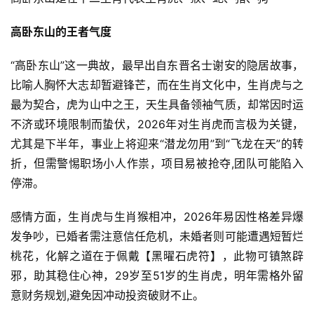
高卧东山的王者气度
“高卧东山”这一典故，最早出自东晋名士谢安的隐居故事，
比喻人胸怀大志却暂避锋芒，而在生肖文化中，生肖虎与之
最为契合，虎为山中之王，天生具备领袖气质，却常因时运
不济或环境限制而蛰伏，2026年对生肖虎而言极为关键，
尤其是下半年，事业上将迎来“潜龙勿用”到“飞龙在天”的转
折，但需警惕职场小人作祟，项目易被抢夺,团队可能陷入
停滞。
感情方面，生肖虎与生肖猴相冲，2026年易因性格差异爆
发争吵，已婚者需注意信任危机，未婚者则可能遭遇短暂烂
桃花，化解之道在于佩戴【黑曜石虎符】，此物可镇煞辟
邪，助其稳住心神，29岁至51岁的生肖虎，明年需格外留
意财务规划,避免因冲动投资破财不止。