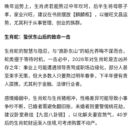
晚年运势上，生肖虎若能熬过中年坎坷，后半生将母慈子
孝，家业兴旺，建议在书房摆放【麒麟瓶】，以催旺文昌运
势，尤其利于从事管理、创业的族群。
生肖蛇：蛰伏东山后的致命一击
生肖蛇的智慧与隐忍，与“高卧东山”的韬光养晦不谋而合，
蛇类擅于等待时机，一击必中，2026年对生肖蛇是吉凶并
存之年：事业上可能遭遇领导责骂或职场边缘化，部分人甚
至束手无策，但大多数人只要熬过明年春季，下半年便有贵
人提携，尤其利于金融、法律行业者。
感情婚姻中，生肖蛇与生肖猪相冲，性格差异可能导致小事
争吵不断，已婚者需避免翻旧账，未婚者则要警惕桃花劫，
建议卧室悬挂【九宫八卦镜】，以化解夫妻宫煞气，40岁
后的生肖蛇财运渐入佳境,可考虑购置不动产。