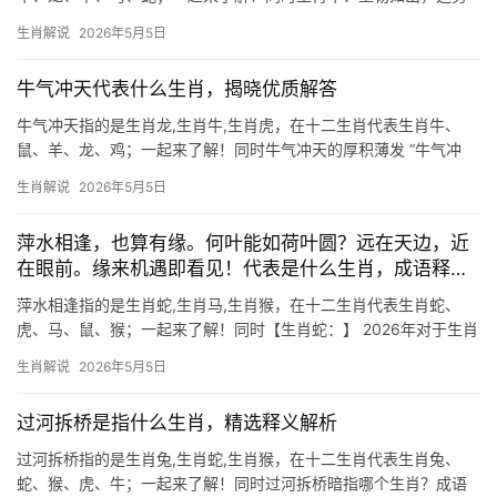
解析 “今期生肖牛肌肉壮，两角峥嵘毛柔长”暗喻下半年将迎来事业
生肖解说
2026年5月5日
爆发期，属牛者29岁和41岁人群尤为关键，职场易遇贵人提携，但
需警惕“吉凶并
牛气冲天代表什么生肖，揭晓优质解答
牛气冲天指的是生肖龙,生肖牛,生肖虎，在十二生肖代表生肖牛、
鼠、羊、龙、鸡；一起来了解！同时牛气冲天的厚积薄发 “牛气冲
天”一词，常用来形容气势如虹、势不可挡的状态，而这一成语与生
生肖解说
2026年5月5日
肖牛的坚韧性格不谋而合。生肖牛人天生自带一股倔强劲儿，做事
脚踏实地，看似
萍水相逢，也算有缘。何叶能如荷叶圆？远在天边，近
在眼前。缘来机遇即看见！代表是什么生肖，成语释义
解析
萍水相逢指的是生肖蛇,生肖马,生肖猴，在十二生肖代表生肖蛇、
虎、马、鼠、猴；一起来了解！同时【生肖蛇：】 2026年对于生肖
蛇而言，可谓吉凶交织，上半年易遇“破财不止”之困，尤其29岁至
生肖解说
2026年5月5日
51岁者，需警惕项目被抢或团队停滞，事业上，部分人遭领导责
骂，郁郁
过河拆桥是指什么生肖，精选释义解析
过河拆桥指的是生肖兔,生肖蛇,生肖猴，在十二生肖代表生肖兔、
蛇、猴、虎、牛；一起来了解！同时过河拆桥暗指哪个生肖？成语