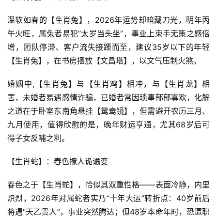
温软如春的【生肖兔】，2026年运势却暗藏刀光，明年丙
午火旺，属兔者易犯“太岁当头坐”，事业上束手无策之感倍
增，团队停滞、客户流失接踵而至，建议35岁以下的年轻
【生肖兔】，在书房摆放【文昌塔】，以文气压制火煞。
婚姻中,【生肖兔】与【生肖鸡】相冲，与【生肖龙】相
害，未婚者易遇感情诈骗，已婚者常因琐事郁郁寡欢，化解
之道在于卧室东南角悬挂【鸳鸯镜】，但需避开农历三月、
九月使用，值得欣慰的是，晚年财运亨通，尤其68岁后可
得子女反哺之利。
【生肖蛇】：春色撩人诡谲变
春色之于【生肖蛇】，恰似其双重性格——表面冷静，内里
炽烈，2026年对属蛇者实乃“十年大运”转折点：40岁前后
将遇“天乙贵人”，事业突然腾达；但48岁本命年时，恐遭职