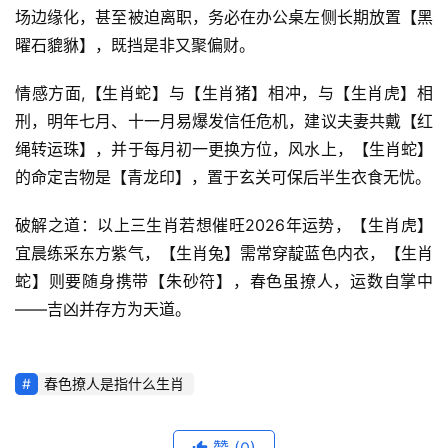
场边缘化，甚至被迫离职，务必在办公桌左侧长期放置【黑
曜石貔貅】，既挡是非又聚偏财。
情感方面,【生肖蛇】与【生肖猪】相冲，与【生肖虎】相
刑，明年七月、十一月易爆发信任危机，建议夫妻共戴【红
绳转运珠】，并于每月初一更换方位，风水上，【生肖蛇】
的命定吉物是【青龙印】，置于玄关可保后半生衣食无忧。
破解之道：以上三生肖若想催旺2026年运势，【生肖虎】
宜晨练采东方紫气，【生肖兔】需常穿靛蓝色内衣，【生肖
蛇】则要随身携带【朱砂符】，春色虽撩人，运数自掌中
——吉凶并存方为天道。
春色撩人是指什么生肖