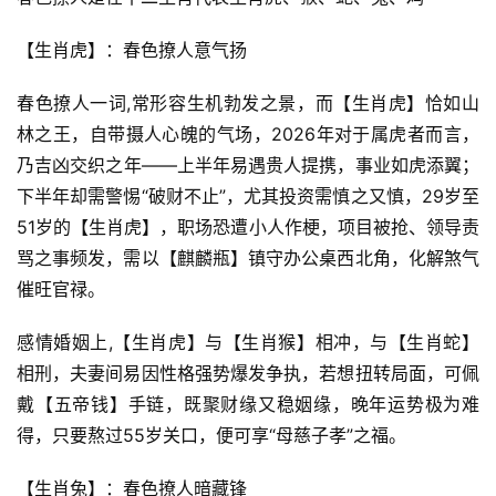
【生肖虎】：春色撩人意气扬
春色撩人一词,常形容生机勃发之景，而【生肖虎】恰如山
林之王，自带摄人心魄的气场，2026年对于属虎者而言，
乃吉凶交织之年——上半年易遇贵人提携，事业如虎添翼；
下半年却需警惕“破财不止”，尤其投资需慎之又慎，29岁至
51岁的【生肖虎】，职场恐遭小人作梗，项目被抢、领导责
骂之事频发，需以【麒麟瓶】镇守办公桌西北角，化解煞气
催旺官禄。
感情婚姻上,【生肖虎】与【生肖猴】相冲，与【生肖蛇】
相刑，夫妻间易因性格强势爆发争执，若想扭转局面，可佩
戴【五帝钱】手链，既聚财缘又稳姻缘，晚年运势极为难
得，只要熬过55岁关口，便可享“母慈子孝”之福。
【生肖兔】：春色撩人暗藏锋