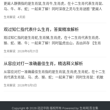
更阑人静猜指的是生肖鼠,生肖牛,生肖虎，在十二生肖代表生肖鼠、
马、牛、羊、蛇；一起来了解！同时深夜之灵与生肖谜题 “更阑人
静”一词，描绘夜深人静、万籁俱寂的景象，暗指隐秘、警觉或独行
生肖解说
4天前
的生灵，在十二生肖中，唯有生肖鼠最契合此意境——鼠类昼伏夜
出，行动敏捷，
观过知仁指代表什么生肖，答案精准解析
观过知仁指的是生肖蛇,生肖猪,生肖虎，在十二生肖代表生肖虎、
猴、蛇、猪、牛；一起来了解！同时猛虎出山，吉凶并存 【生肖
虎】在2026年迎来“驿马星”动，事业运势犹如猛虎下山，极为难
生肖解说
2026年6月21日
得，29岁至51岁者，下半年易遇贵人提携，但团队停滞、项目被抢
等事亦频发
从容应对打一准确最佳生肖，精选释义解析
从容应对打一准确最佳生肖指的是生肖鼠,生肖虎,生肖蛇，在十二生
肖代表生肖鼠、马、虎、猴、蛇；一起来了解！同时生肖鼠：机敏
善谋的破局者 生肖鼠在2026年将迎来\”子午相冲\”的运势转折，事
生肖解说
2026年5月5日
业上易遭小人暗中使绊，尤其下半年项目被抢或团队停滞时，莫要
郁郁寡欢，建议29至41岁
Copyright © 2026 冠迈华韵 版权所有 Powered by
生肖网
|
吾言集