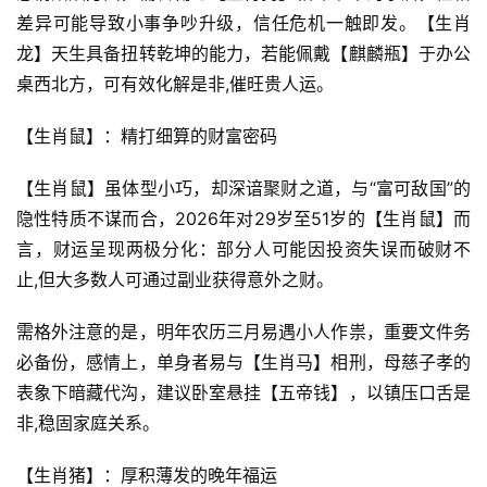
差异可能导致小事争吵升级，信任危机一触即发。【生肖
龙】天生具备扭转乾坤的能力，若能佩戴【麒麟瓶】于办公
桌西北方，可有效化解是非,催旺贵人运。
【生肖鼠】：精打细算的财富密码
【生肖鼠】虽体型小巧，却深谙聚财之道，与“富可敌国”的
隐性特质不谋而合，2026年对29岁至51岁的【生肖鼠】而
言，财运呈现两极分化：部分人可能因投资失误而破财不
止,但大多数人可通过副业获得意外之财。
需格外注意的是，明年农历三月易遇小人作祟，重要文件务
必备份，感情上，单身者易与【生肖马】相刑，母慈子孝的
表象下暗藏代沟，建议卧室悬挂【五帝钱】，以镇压口舌是
非,稳固家庭关系。
【生肖猪】：厚积薄发的晚年福运