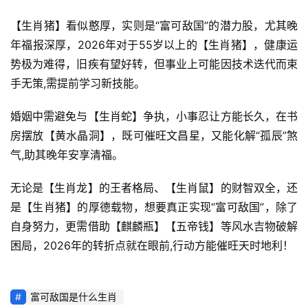
【生肖猪】看似憨厚，实则是“富可敌国”的潜力股，尤其晚
年福报深厚，2026年对于55岁以上的【生肖猪】，健康运
势极为难得，旧疾有望好转，但事业上可能因技术迭代而束
手无策,需提前学习新技能。
婚姻中需避免与【生肖蛇】争执，小事忍让方能长久，在书
房摆放【黄水晶洞】，既可催旺文昌星，又能化解“孤辰”煞
气,助其晚年安享清福。
无论是【生肖龙】的王者格局、【生肖鼠】的财智双全，还
是【生肖猪】的厚德载物，想要真正实现“富可敌国”，除了
自身努力，更需借助【麒麟瓶】【五帝钱】等风水吉物破解
困局，2026年的转折点就在眼前,行动方能催旺天时地利！
富可敌国是什么生肖