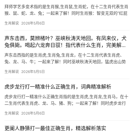
拜师学艺多变术指的是生肖猴,生肖鼠,生肖蛇，在十二生肖代表生肖
猴、鼠、蛇、龙、兔；一起来了解！同时生肖猴：智变无双的“红屁
股”玄机 “拜师学艺多变术，天生却是红屁股”这一谜面，直指生肖
生肖解说
2026年5月6日
猴，猴子拜师学艺的典故源自《西游记》，而“红屁股”则是其鲜明特
征。生肖猴象
声东击西，莫辨楮叶？巫峡秋涛天地回。有凤来仪，犬
兔俱毙。喝起六龙奔日驭！指代表什么生肖，完美解析
呈现
声东击西指的是生肖虎,生肖兔,生肖龙，在十二生肖代表生肖虎、
兔、龙、马、牛；一起来了解！同时巫峡秋涛天地回，猛虎出山势
如虹 “声东击西”恰似生肖虎的猎食智慧——看似慵懒蛰伏，实则雷
生肖解说
2026年5月5日
霆出击，古语“巫峡秋涛天地回”暗喻虎啸生风的气势，而“犬兔俱毙”
则警示与
虎步龙行打一精准什么正确生肖，词典精准解析
虎步龙行打一精准什么正确生肖指的是生肖虎,生肖龙,生肖马，在十
二生肖代表生肖虎、龙、马、猪、狗；一起来了解！同时虎步龙行
显威仪，破立之年藏玄机 “虎步龙行”一词，常被用来形容人气势磅
生肖解说
2026年5月6日
礴、行动果决，而这一特质与生肖虎的王者风范不谋而合，在十二
生肖中，生肖虎象征勇气与权威，其
更阑人静猜打一最佳正确生肖，精选解析落实