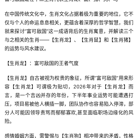
在中国传统文化中，生肖文化占据着极为重要的地位，它不
仅与个人的命运息息相关，更蕴含着深厚的哲学智慧，我们
就来探讨“富可敌国”这一成语背后的生肖寓意，并解读三个
与之相关的生肖——【生肖龙】、【生肖鼠】和【生肖猪】
的运势与风水建议。
【生肖龙】：富可敌国的王者气度
【生肖龙】自古被视为权贵的象征，所谓“富可敌国”用来形
容【生肖龙】可谓极为贴切，2026年对于【生肖龙】而
言，是一个吉凶并存的年份，下半年事业运势可能遭遇打
压，项目易被他人横插一脚，团队协作也容易陷入停滞，部
分人可能因领导责骂而郁郁寡欢,甚至面临职场边缘化的风
险。
感情婚姻方面，需警惕与【生肖狗】相冲带来的矛盾，性格