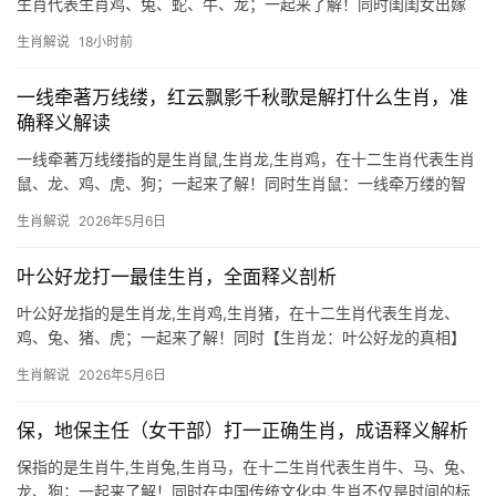
生肖代表生肖鸡、兔、蛇、牛、龙；一起来了解！同时闺闺女出嫁
上高一点红屋子指代什么生肖？ 民间俗语“闺闺女出嫁上高一点红屋
生肖解说
18小时前
子”常被用来暗指生肖鸡，红屋子象征喜庆，而“上高”暗喻鸡栖高枝
的习性，在传统婚俗中，生肖
一线牵著万线缕，红云飘影千秋歌是解打什么生肖，准
确释义解读
一线牵著万线缕指的是生肖鼠,生肖龙,生肖鸡，在十二生肖代表生肖
鼠、龙、鸡、虎、狗；一起来了解！同时生肖鼠：一线牵万缕的智
慧灵光 “一线牵著万线缕，红云飘影千秋歌”这句谜语中，“线”喻指机
生肖解说
2026年5月6日
敏串联，而“红云”暗藏“子时”灯火，正应了生肖鼠的灵动特性，鼠为
十二生肖
叶公好龙打一最佳生肖，全面释义剖析
叶公好龙指的是生肖龙,生肖鸡,生肖猪，在十二生肖代表生肖龙、
鸡、兔、猪、虎；一起来了解！同时【生肖龙：叶公好龙的真相】
叶公好龙的故事里,这位口口声声爱龙的贵族，当真龙现身时却吓得
生肖解说
2026年5月6日
魂飞魄散，若问此典故打一生肖，答案正是【生肖龙】，龙作为十
二生肖中唯一的
保，地保主任（女干部）打一正确生肖，成语释义解析
保指的是生肖牛,生肖兔,生肖马，在十二生肖代表生肖牛、马、兔、
龙、狗；一起来了解！同时在中国传统文化中,生肖不仅是时间的标