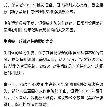
式，单身者2026年桃花旺盛，但需辨别人心真伪，卧室摆
放【粉水晶球】可催旺姻缘,化解孤煞之气。
晚年运势母慈子孝，但健康需防关节疼痛，日常可饮用菊花
茶清心明目,与年轻时灵动顾盼的风采呼应。
生肖蛇：暗藏锋芒的顾盼之姿
生肖蛇的顾盼生姿，在于其神秘深邃的眼神与从容不迫的气
度，蛇类瞳孔如渊，静则蛰伏，动则凌厉，恰似“眼波才动
被人猜”的智慧象征，2026年对生肖蛇是吉凶并存之年,需把
握时机破局。
事业上，35岁至48岁的生肖蛇可能遭遇团队停滞或客户流
失，部分人甚至因小人作祟破财不止，但明年2026年夏季
后，贵人星动，转机极为难得，建议办公桌放置【黑曜石貔
貅】，既可挡煞,又能聚财。