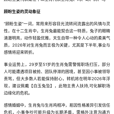
顾盼生姿的灵动象征
“顾盼生姿”一词，常用来形容目光流转间流露出的风情与灵
性，在十二生肖中，生肖兔最能契合这一特质，兔子的眼睛
清澈明亮，动作轻盈优雅，天生自带一种令人心动的柔美气
质，2026年对生肖兔而言极为关键，尤其是下半年,事业与
感情将迎来转折。
事业运势上，29岁至51岁的生肖兔需警惕职场打压，部分
人可能遭遇项目被抢、团队停滞的困境，甚至因小事被领导
责骂，但大多数人若能保持耐心，转机将在明年2026年浮
现，建议佩戴【白玉兔坠】，此物主贵人扶持,可化解职场
边缘化的危机。
感情婚姻中，生肖兔与生肖鸡相冲，易因性格差异引发信任
危机，小事争吵可能升级为长期矛盾，需格外注意沟通方