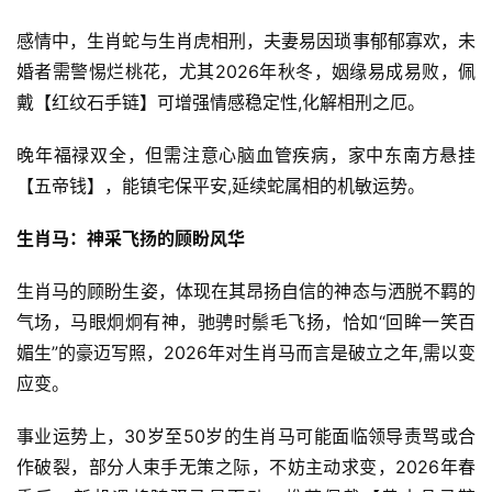
感情中，生肖蛇与生肖虎相刑，夫妻易因琐事郁郁寡欢，未
婚者需警惕烂桃花，尤其2026年秋冬，姻缘易成易败，佩
戴【红纹石手链】可增强情感稳定性,化解相刑之厄。
晚年福禄双全，但需注意心脑血管疾病，家中东南方悬挂
【五帝钱】，能镇宅保平安,延续蛇属相的机敏运势。
生肖马：神采飞扬的顾盼风华
生肖马的顾盼生姿，体现在其昂扬自信的神态与洒脱不羁的
气场，马眼炯炯有神，驰骋时鬃毛飞扬，恰如“回眸一笑百
媚生”的豪迈写照，2026年对生肖马而言是破立之年,需以变
应变。
事业运势上，30岁至50岁的生肖马可能面临领导责骂或合
作破裂，部分人束手无策之际，不妨主动求变，2026年春