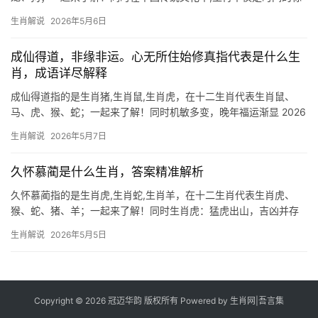
记，更是性格与命运的隐喻，当我们将目光聚焦于“地保主任”这一女
生肖解说
2026年5月6日
性干部形象时，她的坚韧与细致恰如某种生肖的化身，结合民间智
慧与
成仙得道，非缘非运。心无所住始修真指代表是什么生
肖，成语详尽解释
成仙得道指的是生肖猪,生肖鼠,生肖虎，在十二生肖代表生肖鼠、
马、虎、猴、蛇；一起来了解！同时机敏多变，晚年福运渐显 2026
年对生肖鼠而言，是吉凶交织的转折点，上半年易遇职场暗流，项
生肖解说
2026年5月7日
目被抢、团队停滞之事频发，29岁至51岁者尤为明显，部分人甚至
因领导责
久怀慕蔺是什么生肖，答案精准解析
久怀慕蔺指的是生肖虎,生肖蛇,生肖羊，在十二生肖代表生肖虎、
猴、蛇、猪、羊；一起来了解！同时生肖虎：猛虎出山，吉凶并存
下半年对于生肖虎而言，犹如猛虎下山，机遇与挑战交织，事业
生肖解说
2026年5月5日
上，29岁和41岁的属虎人极易遭遇“龙争虎斗”，项目被抢或团队停
滞的情况十分
Copyright © 2026 冠迈华韵 版权所有 Powered by
生肖网
|
吾言集