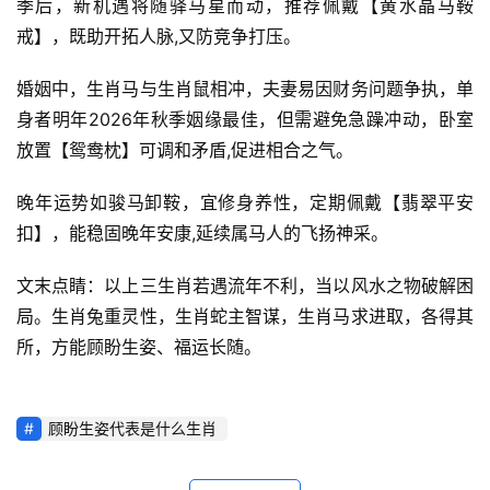
季后，新机遇将随驿马星而动，推荐佩戴【黄水晶马鞍
戒】，既助开拓人脉,又防竞争打压。
婚姻中，生肖马与生肖鼠相冲，夫妻易因财务问题争执，单
身者明年2026年秋季姻缘最佳，但需避免急躁冲动，卧室
放置【鸳鸯枕】可调和矛盾,促进相合之气。
晚年运势如骏马卸鞍，宜修身养性，定期佩戴【翡翠平安
扣】，能稳固晚年安康,延续属马人的飞扬神采。
文末点睛：以上三生肖若遇流年不利，当以风水之物破解困
局。生肖兔重灵性，生肖蛇主智谋，生肖马求进取，各得其
所，方能顾盼生姿、福运长随。
顾盼生姿代表是什么生肖