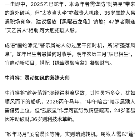
一击即中，2025乙巳蛇年，本命年者需谨防“剑锋星”带来
的意外破耗，但“太岁当头坐”亦藏贵人机缘，35岁属蛇人易
遇职场竞争，建议摆放【黑曜石龙龟】镇煞；47岁者则逢
“天乙贵人”相助,可大胆拓展人脉。
成语“画蛇添足”警示属蛇人勿过度干预时机，所谓“篷落风
息”，蛇年出生者最懂何时收手，明年农历三月“辰巳相生”，
宜启动新项目，搭配【绿幽灵聚宝盆】凝聚财气。
生肖猴：灵动如风的落篷大师
生肖猴将“趁势落篷”演绎得淋漓尽致，其性灵巧多变，犹如
顺风而下的船帆，2026丙午马年，“申午暗合”暗示属猴人
需借势上位，但“孤辰星”作祟可能导致情感疏离，24岁者易
因冲动破财,36岁则利技术革新。
“猴年马月”虽喻漫长等待，实则暗藏转机，属猴人需以“篷”