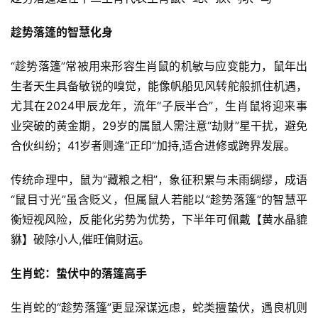
趁势落篷的智慧化身
“趁势落篷”常被用来形容生肖鼠的机敏与应变能力，鼠年出
生者天生具备敏锐的嗅觉，能像帆船见风转舵般抓住机遇，
尤其在2024甲辰龙年，流年“子辰半合”，生肖鼠将迎来事
业突破的黄金期，29岁的属鼠人需注意“劫财”星干扰，避免
合伙纠纷；41岁者则逢“正印”加持,适合进修或跨界发展。
传统命理中，鼠为“藏粮之相”，象征积累与未雨绸缪，成语
“鼠目寸光”虽含贬义，但属鼠人若能以“趁势落篷”的智慧平
衡短视风险，反能化劣势为优势，下半年可佩戴【黄水晶貔
貅】破除小人,催旺偏财运。
生肖蛇：蛰伏中的落篷高手
生肖蛇的“趁势落篷”更显深谋远虑，蛇类擅蛰伏，遇良机则