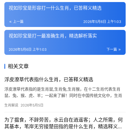
视如珍宝是形容打一什么生肖，已答释义精选
上一篇
2026年5月6日 上午1:03
视如珍宝是打一最准确生肖，精选解析落实
2026年5月6日 上午1:03
下一篇
相关文章
浮皮潦草代表指什么生肖，已答释义精选
浮皮潦草代表指的是生肖鼠,生肖兔,生肖猴，在十二生肖代表生肖
鼠、兔、猴、虎、羊；一起来了解！同时在中国传统文化中，生肖
文化承载着深厚的命理哲学，所谓“浮皮潦草”，常指做事马虎敷衍之
生肖解说
2026年5月5日
人，而在生肖象征中，它与【生肖鼠】的机敏却缺乏耐心、【生肖
兔】的灵动却易分心
为了揾食，不辞劳苦，水云自在逍遥客；人之所需，何
其基本，苇岸无穷接楚田指的是什么生肖，精选释义解