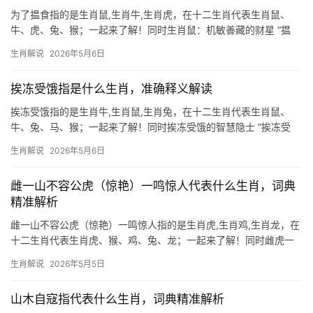
析
为了揾食指的是生肖鼠,生肖牛,生肖虎，在十二生肖代表生肖鼠、
牛、虎、兔、猴；一起来了解！同时生肖鼠：机敏善藏的财星 “揾
食”二字，恰是生肖鼠的生存哲学，他们如《庄子》中的“鹪鹩巢
生肖解说
2026年5月6日
林”，懂得在夹缝中谋生，即便身处楚田苇岸的荒芜，亦能借水云之
势逍遥，鼠年出
挨冻受饿指是什么生肖，准确释义解读
挨冻受饿指的是生肖牛,生肖鼠,生肖兔，在十二生肖代表生肖鼠、
牛、兔、马、猴；一起来了解！同时挨冻受饿的智慧隐士 “挨冻受
饿”常被联想为生肖鼠的象征，民间故事中，鼠因体型弱小，常需忍
生肖解说
2026年5月6日
饥耐寒，却总能以机智化险为夷，命理中，此成语暗喻生肖鼠早年
辛劳，但晚年福
雌一山不容公虎（惊艳）一鸣惊人代表什么生肖，词典
精准解析
雌一山不容公虎（惊艳）一鸣惊人指的是生肖虎,生肖鸡,生肖龙，在
十二生肖代表生肖虎、猴、鸡、兔、龙；一起来了解！同时雌虎一
山不容公虎，一鸣惊人显威势 “雌虎一山不容公虎”这句古语，道尽
生肖解说
2026年5月5日
了生肖虎的霸道与孤傲，山中王者，岂容他人分权？而“一鸣惊人”更
是生肖虎的写照，平日蛰伏，一旦
山木自寇指代表什么生肖，词典精准解析