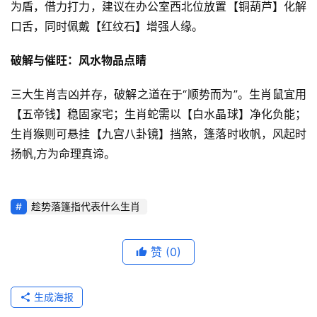
为盾，借力打力，建议在办公室西北位放置【铜葫芦】化解
口舌，同时佩戴【红纹石】增强人缘。
破解与催旺：风水物品点睛
三大生肖吉凶并存，破解之道在于“顺势而为”。生肖鼠宜用
【五帝钱】稳固家宅；生肖蛇需以【白水晶球】净化负能；
生肖猴则可悬挂【九宫八卦镜】挡煞，篷落时收帆，风起时
扬帆,方为命理真谛。
趁势落篷指代表什么生肖
赞
(0)
生成海报