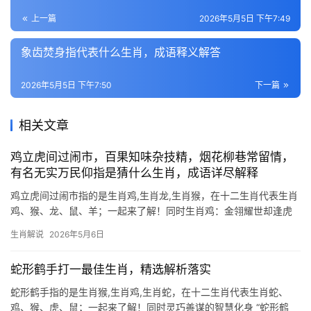
上一篇
2026年5月5日 下午7:49
象齿焚身指代表什么生肖，成语释义解答
2026年5月5日 下午7:50
下一篇
相关文章
鸡立虎间过闹市，百果知味杂技精，烟花柳巷常留情，
有名无实万民仰指是猜什么生肖，成语详尽解释
鸡立虎间过闹市指的是生肖鸡,生肖龙,生肖猴，在十二生肖代表生肖
鸡、猴、龙、鼠、羊；一起来了解！同时生肖鸡：金翎耀世却逢虎
的智慧生存术 “鸡立虎间过闹市”暗藏生肖鸡在险境中的机敏，民间
生肖解说
2026年5月6日
有云：“虎威之下，鸡鸣不辍”，恰如29岁逢冲太岁者，事业易遇强
敌压境，但生肖
蛇形鹤手打一最佳生肖，精选解析落实
蛇形鹤手指的是生肖猴,生肖鸡,生肖蛇，在十二生肖代表生肖蛇、
鸡、猴、虎、鼠；一起来了解！同时灵巧善谋的智慧化身 “蛇形鹤