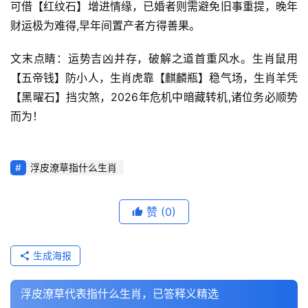
可借【红纹石】增进情缘，已婚者则需避免旧事重提，晚年
财运极为难得,早年间置产者方得善果。
文末点睛：运势吉凶并存，破解之道首重风水。生肖鼠用
【五帝钱】防小人，生肖虎靠【麒麟瓶】稳气场，生肖羊凭
【黑曜石】挡灾煞，2026年危机中暗藏转机,诸位务必顺势
而为！
浮皮潦草指什么生肖
赞
(0)
生成海报
浮皮潦草代表指什么生肖，已答释义精选