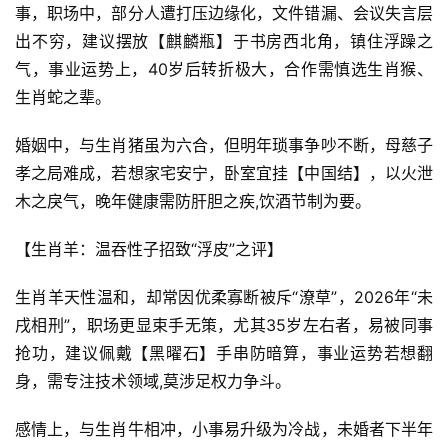
事，职场中，部分人遭打压边缘化，文件错漏、会议失言层
出不穷，建议摆放【麒麟瓶】于书房西北角，镇住浮躁之
气，事业运势上，40岁后转折极大，合作需慎选生肖猴、
生肖蛇之辈。
婚姻中，与生肖猪虽为六合，但明年琐事争吵不断，母慈子
孝之局难成，若想家宅安宁，卧室宜挂【中国结】，以火泄
木之戾气，晚年健康需防肝胆之疾,饮酒节制为要。
【生肖羊：温吞性子招致“浮皮”之评】
生肖羊天性温和，却常因优柔寡断被斥“潦草”，2026年“未
戌相刑”，职场更显束手无策，尤其35岁左右者，易被同事
抢功，建议佩戴【黑曜石】手串防暗算，事业运势若想翻
身，需专注技术领域,莫涉足权力争斗。
感情上，与生肖牛相冲，小事易升级为冷战，未婚者下半年