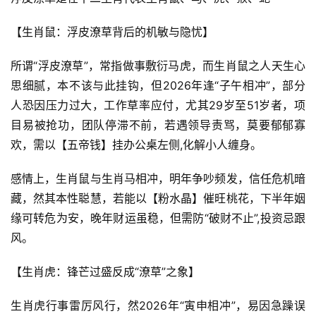
【生肖鼠：浮皮潦草背后的机敏与隐忧】
所谓“浮皮潦草”，常指做事敷衍马虎，而生肖鼠之人天生心
思细腻，本不该与此挂钩，但2026年逢“子午相冲”，部分
人恐因压力过大，工作草率应付，尤其29岁至51岁者，项
目易被抢功，团队停滞不前，若遇领导责骂，莫要郁郁寡
欢，需以【五帝钱】挂办公桌左侧,化解小人缠身。
感情上，生肖鼠与生肖马相冲，明年争吵频发，信任危机暗
藏，然其本性聪慧，若能以【粉水晶】催旺桃花，下半年姻
缘可转危为安，晚年财运虽稳，但需防“破财不止”,投资忌跟
风。
【生肖虎：锋芒过盛反成“潦草”之象】
生肖虎行事雷厉风行，然2026年“寅申相冲”，易因急躁误