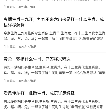
手”这一武术招式，暗合生肖蛇的柔韧与机敏，蛇年出生者天生具备
生肖解说
2026年5月6日
“见首不见尾”的谋略，2024甲辰龙年恰逢其“天乙贵人”入命，下半年
职场
今期生肖三九开，九九不来六出来是打一什么生肖，成
语详尽解释
今期生肖三九开指的是生肖鼠,生肖羊,生肖龙，在十二生肖代表生肖
鼠、龙、羊、兔、马；一起来了解！同时生肖鼠：机敏善藏的智慧
之星 谜面“三九开，九九不来六出来”暗藏玄机——三九相加为十二
生肖解说
2026年5月6日
（生肖总数），而“六”恰是生肖鼠的排行首位（子鼠），这预示着下
半年生肖鼠将迎
黄梁一梦指什么生肖，已答释义精选
黄梁一梦指的是生肖鼠,生肖马,生肖鸡，在十二生肖代表生肖鼠、
马、鸡、龙、猴；一起来了解！同时黄粱一梦中的机敏与浮华 “黄粱
一梦”常被用来形容虚幻的富贵，而生肖鼠恰恰是这场梦境的最佳诠
生肖解说
2026年5月6日
释者，鼠年出生的人天生聪慧，善于抓住机遇，但也容易陷入短暂
的辉煌中难以
看风使舵打一准确生肖，成语详尽解释
看风使舵指的是生肖蛇,生肖猴,生肖兔，在十二生肖代表生肖蛇、
虎、猴、猪、兔；一起来了解！同时生肖蛇 “看风使舵”常被用来形