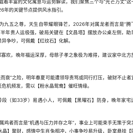
载着丰富的文化寓意与运势解读，我们聚焦三个与“光芒万丈”这
26年的关键节点提供风水指引。
为九五之尊，天生自带耀眼锋芒，2026年对属龙者而言是“腾
下半年贵人运极强，破局关键在【文昌塔】摆放办公桌左侧，助
差异争吵，可佩戴【红纹石】化解。
郁郁寡欢，晚年福运深厚，母慈子孝之象极为难得，建议家中北方
盛极而衰”之险，明年春夏可能遭领导责骂或同行打压，破财不止者
任危机频发，需以【粉水晶鸳鸯】催旺情缘。
年龄段（如33岁）易遇小人，可佩戴【黑曜石】防身，晚年家宅
对属鸡者而言是“机遇与压力并存之年”，事业上可能束手无策于突
水晶】聚财，感情中生肖兔相冲，小事争吵易升级，卧室悬挂【