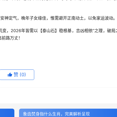
串能安神定气，晚年子女缘佳，惟需避开正南动土，以免家运波动
变，2026年皆需以【泰山石】稳根基，吉凶相依”之理，破局
亮前路万丈！
赞
(0)
象齿焚身指什么生肖，完美解析呈现