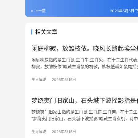
上一篇
2026年5月5日 下
相关文章
闲庭柳寂，放雏枝依。晓风长路起埃尘
闲庭柳寂指的是生肖鼠,生肖牛,生肖兔，在十二生肖代
柳寂，放雏枝依”暗藏生肖鼠的机敏，柳枝低垂如鼠尾摇曳
遇“
生肖解说
2026年5月6日
梦绕夷门旧家山，石头城下波摇影指是
梦绕夷门旧家山指的是生肖鼠,生肖蛇,生肖狗，在十二
“梦绕夷门旧家山，石头城下波摇影”暗藏生肖玄机，诗中
合生肖鼠的灵
生肖解说
2026年5月5日