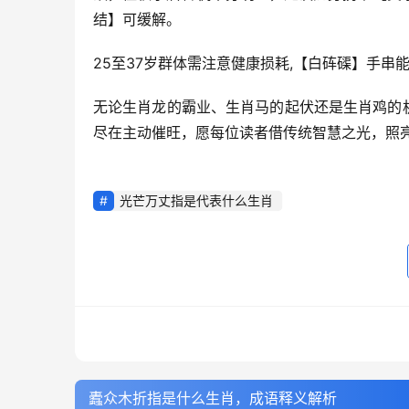
结】可缓解。
25至37岁群体需注意健康损耗,【白砗磲】手
无论生肖龙的霸业、生肖马的起伏还是生肖鸡的机
尽在主动催旺，愿每位读者借传统智慧之光，照
光芒万丈指是代表什么生肖
蠹众木折指是什么生肖，成语释义解析