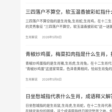
三四落户不算空，软玉温香披彩虹指什
三四落户不算空指的是生肖兔,生肖蛇,生肖鸡，在十二
的灵秀象征 “三四落户不算空，软玉温香披彩虹”这一
动姿态，2024甲
生肖解说
2026年5月6日
青椒炒鸡蛋，梅菜扣肉指是什么生肖，
青椒炒鸡蛋指的是生肖猪,生肖虎,生肖兔，在十二生肖
“青椒炒鸡蛋”这道家常菜，色泽青黄相间，恰如生肖兔
润中和，暗喻
生肖解说
2026年5月6日
日坐愁城指代表什么生肖，成语释义解
日坐愁城指的是生肖鼠,生肖虎,生肖蛇，在十二生肖代
在特定年份的困境，这个成语原指终日困守愁苦之地，但