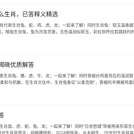
么生肖，已答释义精选
生肖代表生肖兔、蛇、鸡、虎、龙；一起来了解！同时生肖兔：软玉温香披
谜面，暗指生肖兔，兔为月宫灵兽，玉色温润似软玉，彩虹则呼应其跳跃时
揭晓优质解答
代表生肖兔、猪、虎、牛、龙；一起来了解！同时青椒炒鸡蛋背后的温润智
的柔和与机敏，在生肖文化中，生肖兔象征“以柔克刚”，青椒的辛辣被鸡蛋
答
表生肖鼠、虎、蛇、兔、龙；一起来了解！同时“日坐愁城”常被用来形容生
对生肖鼠而言，却暗藏转机，2024甲辰年，水木相生，29岁的生肖鼠易