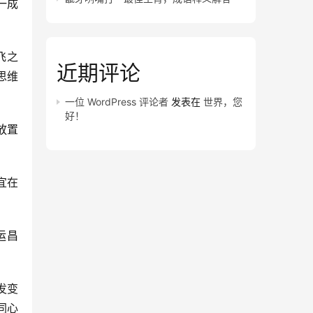
一成
飞之
近期评论
思维
一位 WordPress 评论者
发表在
世界，您
好！
放置
宜在
运昌
发变
同心