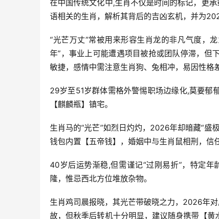
在中国传统文化中,生肖不仅是时间的标记，更承
语相关的生肖，解析其背后的吉凶玄机，并为20
“光芒万丈”常被用来形容生肖龙的非凡气度，龙
年”，事业上可能遭遇项目被抢或团队停滞，但
敏捷，感情中需注意生肖狗、兔相冲，易因性格
29岁至51岁群体需格外警惕职场边缘化,莫要
【麒麟瓶】镇宅。
生肖马的“光芒”如烈日灼灼，2026年却暗藏“
钱包内置【五帝钱】，婚姻中与生肖鼠相刑，信
40岁后运势渐稳,但需谨记“过刚易折”，特定
隆，惟忌西北方位堆放杂物。
生肖鸡司晨报晓，其光芒带破晓之力，2026年
故，但秋季后转机十分明显，建议随身携带【黄