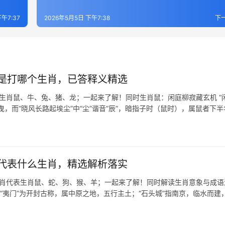
午7:37
2026年5月5日 下午7:38
下
是打哪个生肖，已答释义精选
表生肖鼠、牛、兔、猪、龙；一起来了解！同时生肖鼠：闲庭柳寂藏玄机 “
，而“晓风长路起埃尘”中“尘”谐音“辰”，暗指子时（鼠时），属鼠者下半
代表什么生肖，精选解析落实
生肖代表生肖鼠、蛇、狗、猴、羊；一起来了解！同时解读生肖意象与成语
“夷门”为开封古称，属中原之地，五行主土；“石头城”指南京，临水而建