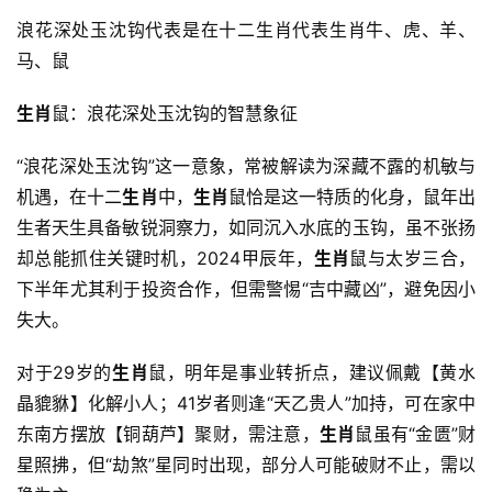
浪花深处玉沈钩代表是在十二生肖代表生肖牛、虎、羊、
马、鼠
生肖
鼠：浪花深处玉沈钩的智慧象征
“浪花深处玉沈钩”这一意象，常被解读为深藏不露的机敏与
机遇，在十二
生肖
中，
生肖
鼠恰是这一特质的化身，鼠年出
生者天生具备敏锐洞察力，如同沉入水底的玉钩，虽不张扬
却总能抓住关键时机，2024甲辰年，
生肖
鼠与太岁三合，
下半年尤其利于投资合作，但需警惕“吉中藏凶”，避免因小
失大。
对于29岁的
生肖
鼠，明年是事业转折点，建议佩戴【黄水
晶貔貅】化解小人；41岁者则逢“天乙贵人”加持，可在家中
东南方摆放【铜葫芦】聚财，需注意，
生肖
鼠虽有“金匮”财
星照拂，但“劫煞”星同时出现，部分人可能破财不止，需以