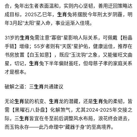
合，兔年出生者表面温和，实则内心坚韧，善用迂回策略达
成目标，2025乙巳年，
生肖
兔将摆脱今年刑太岁阴霾，明
年3月起“太阳”星入命，事业运渐入佳境。
31岁的
生肖
兔需注意“寡宿”星影响人际关系，可佩戴【粉晶
手链】增缘；55岁者则有“天医”星护佑，健康运佳，推荐在
书房放置【白玉如意】，既应“玉沈钩”之象，又能催旺文曲
星，切记，
生肖
兔下半年偏财虽旺，但母慈子孝的家庭关系
才是根本。
破解之道：三
生肖
共通建议
无论
生肖
鼠的机变、
生肖
龙的潜藏，还是
生肖
兔的柔韧，皆
需【黑曜石八卦盘】化解煞气，尤其2024-2025年交接之
际，三
生肖
皆宜在冬至前后调整风水布局，浪花终会退去，
而玉钩永存——此乃命理中“藏器于身”的至高境界。