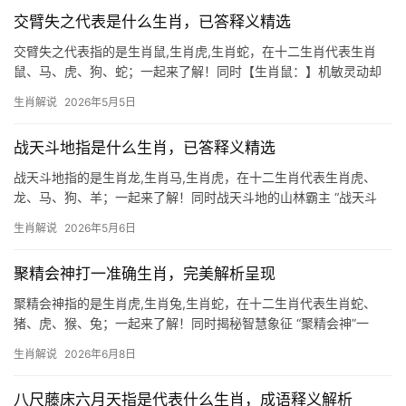
交臂失之代表是什么生肖，已答释义精选
交臂失之代表指的是生肖鼠,生肖虎,生肖蛇，在十二生肖代表生肖
鼠、马、虎、狗、蛇；一起来了解！同时【生肖鼠：】机敏灵动却
易错失良机 “交臂失之”常指擦肩而过的遗憾，对生肖鼠而言尤为贴
生肖解说
2026年5月5日
切，鼠年生人天生聪慧，善于捕捉机遇，但2026年却可能因犹豫不
决或过度算计，
战天斗地指是什么生肖，已答释义精选
战天斗地指的是生肖龙,生肖马,生肖虎，在十二生肖代表生肖虎、
龙、马、狗、羊；一起来了解！同时战天斗地的山林霸主 “战天斗
地”一词，常被用来形容勇猛无畏、敢于挑战的强者，在十二生肖
生肖解说
2026年5月6日
中，生肖虎当之无愧是这一精神的化身，虎为百兽之王，啸震山
林，其威势足以令天
聚精会神打一准确生肖，完美解析呈现
聚精会神指的是生肖虎,生肖兔,生肖蛇，在十二生肖代表生肖蛇、
猪、虎、猴、兔；一起来了解！同时揭秘智慧象征 “聚精会神”一
词，常用来形容人全神贯注的状态，而在生肖文化中，这与生肖蛇
生肖解说
2026年6月8日
的特性极为吻合，蛇在民间传说中象征敏锐与专注，它们潜伏时纹
丝不动，出击时快
八尺藤床六月天指是代表什么生肖，成语释义解析