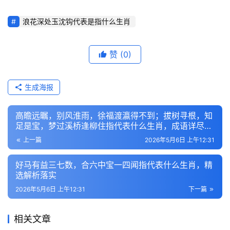
浪花深处玉沈钩代表是指什么生肖
赞
(0)
生成海报
高瞻远瞩，别风淮雨，徐福渡瀛得不到；拔树寻根，知
足是宝，梦过溪桥逢柳住指代表什么生肖，成语详尽解
释
上一篇
2026年5月6日 上午12:31
好马有益三七数，合六中宝一四闻指代表什么生肖，精
选解析落实
2026年5月6日 上午12:31
下一篇
相关文章