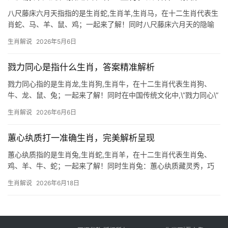
八尺藤床六月天指指的是生肖蛇,生肖羊,生肖马，在十二生肖代表生
肖蛇、马、羊、鼠、鸡；一起来了解！同时八尺藤床六月天的隐喻
“八尺藤床六月天”这句诗常被解读为生肖蛇的象征，藤床蜿蜒如蛇
生肖解说
2026年5月6日
形，六月盛夏恰是蛇类活跃之时，暗合生肖蛇机敏隐忍的特质，古
籍《渊海子平》提及“
戮力同心是指什么生肖，答案精准解析
戮力同心指的是生肖龙,生肖狗,生肖牛，在十二生肖代表生肖狗、
牛、龙、鼠、兔；一起来了解！同时在中国传统文化中,\”戮力同心\”
常被用来形容众人齐心协力、共同奋斗的精神，这一成语虽未直接
生肖解说
2026年6月6日
对应特定生肖，但从协作与忠诚的角度来看，与生肖狗的团队精
神、生肖牛的踏实
蕙心纨质打一准确生肖，完美解析呈现
蕙心纨质指的是生肖兔,生肖蛇,生肖羊，在十二生肖代表生肖兔、
鸡、羊、牛、蛇；一起来了解！同时生肖兔：蕙心纨质藏灵秀，巧
解生肖谜中谜 “蕙心纨质”一词，形容人心如蕙草芬芳，质似白绢高
生肖解说
2026年6月18日
洁，若以此打一生肖，非生肖兔莫属，兔性温和，不争不抢，恰如
纨素般纯净；其