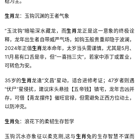
稳为主。
生肖
龙：玉钩沉渊的王者气象
“玉沈钩”暗喻深水藏龙，而
生肖
龙正是这一意象的终极诠
释，龙年出生者自带威严气场，如钩玉般贵重却隐于波澜，
2024年正值
生肖
龙本命年，太岁当头需谨慎，尤其是5月、
11月易有口舌是非，但“一喜挡三灾”，若家中添丁或置业，
可转危为安。
35岁的
生肖
龙逢“文昌”星动，适合进修考证；47岁者则遇
“伏尸”星侵扰，建议床头悬挂【五帝钱】镇宅，龙年吉凶并
存，可借【青龙摆件】催旺官禄，但需避免正西方位动土，
以防冲克。
生肖
兔：浪花下的柔韧生存哲学
玉钩沉水亦象征以柔克刚,这与
生肖
兔的生存智慧不谋而