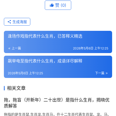
赞
(0)
生成海报
逢场作戏指代表什么生肖，已答释义精选
上一篇
2026年5月6日 上午12:25
飙举电至指代表什么生肖，成语详尽解释
2026年5月6日 上午12:25
下一篇
相关文章
拖，拖盲（开新年）二十出世）是指什么生肖，揭晓优
质解答
拖指的是生肖鼠,生肖龙,生肖马，在十二生肖代表生肖鼠、龙、马、