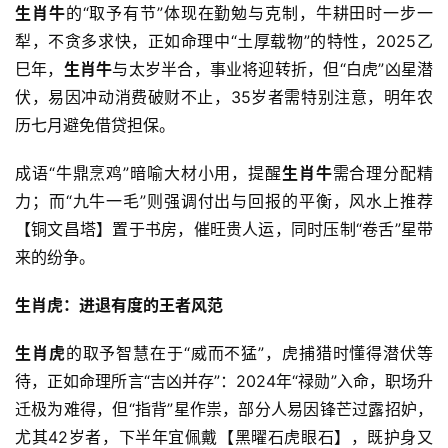
生肖牛
的“取予有节”体现在勤勉与克制，牛耕田时一步一
犁，不贪多求快，正如命理中“土厚载物”的特性，2025乙
巳年，
生肖牛
与太岁半合，事业将迎转折，但“白虎”凶星潜
伏，易因冲动消费破财不止，35岁者需特别注意，明年农
历七月避免借贷担保。
成语“牛鼎烹鸡”暗喻大材小用，提醒
生肖牛
需合理分配精
力；而“九牛一毛”则强调付出与回报的平衡，风水上推荐
【铜文昌塔】置于书房，催旺贵人运，同时压制“卷舌”星带
来的纷争。
生肖虎：进退有度的王者风范
生肖虎
的取予智慧在于“威而不猛”，虎捕猎时懂得潜伏等
待，正如命理所言“吉凶并存”：2024年“禄勋”入命，职场升
迁极为难得，但“指背”星作祟，部分人易因锋芒过露招妒，
尤其42岁者，下半年宜佩戴【黑曜石虎眼石】，既护身又