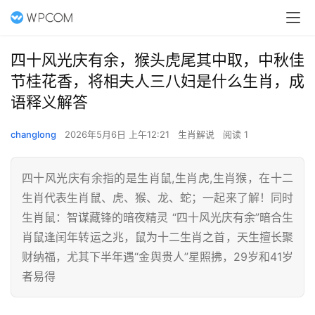
四十风光庆有余，猴头虎尾其中取，中秋佳
节桂花香，将相夫人三八妇是什么生肖，成
语释义解答
changlong
2026年5月6日 上午12:21
生肖解说
阅读 1
四十风光庆有余指的是生肖鼠,生肖虎,生肖猴，在十二
生肖代表生肖鼠、虎、猴、龙、蛇；一起来了解！同时
生肖鼠：智谋藏锋的暗夜精灵 “四十风光庆有余”暗合生
肖鼠逢闰年转运之兆，鼠为十二生肖之首，天生擅长聚
财纳福，尤其下半年遇“金舆贵人”星照拂，29岁和41岁
者易得