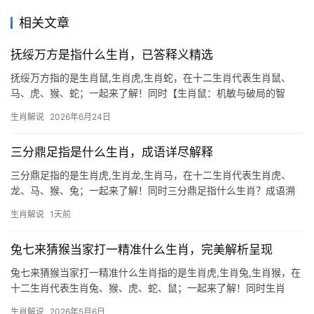
相关文章
抚绥万方是指什么生肖，已答释义精选
抚绥万方指的是生肖鼠,生肖虎,生肖蛇，在十二生肖代表生肖鼠、
马、虎、猴、蛇；一起来了解！同时【生肖鼠：机敏与破局的智
慧】 2026年对于【生肖鼠】而言，是吉凶交织的一年，上半年易遇
生肖解说
2026年6月24日
“破财不止”之困，尤其投资需谨慎；但下半年“柳暗花明”，事业上“极
为难得
三分鼎足指是什么生肖，成语详尽解释
三分鼎足指的是生肖虎,生肖龙,生肖马，在十二生肖代表生肖虎、
龙、马、猴、兔；一起来了解！同时三分鼎足指什么生肖？成语溯
源与象征意义 “三分鼎足”典出《史记·淮阴侯列传》，原指三方势力
生肖解说
1天前
对峙，如鼎之三足，各据一方，在生肖文化中，此成语暗喻三种生
肖——生肖虎
兔七来猜猴当家打一精准什么生肖，完美解析呈现
兔七来猜猴当家打一精准什么生肖指的是生肖虎,生肖兔,生肖猴，在
十二生肖代表生肖兔、猴、虎、蛇、鼠；一起来了解！同时生肖
兔：机敏灵动，福泽绵长 “兔七来猜猴当家”这一谜题中，生肖兔扮
生肖解说
2026年5月6日