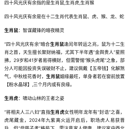
四十风光庆有余指的是生肖鼠,生肖虎,生肖猴
四十风光庆有余是在十二生肖代表生肖鼠、虎、猴、龙、蛇
生肖鼠
：智谋藏锋的暗夜精灵
“四十风光庆有余”暗合
生肖鼠
逢闰年转运之兆，鼠为十二生
肖之首，天生擅长聚财纳福，尤其下半年遇“金舆贵人”星照
拂，29岁和41岁者易得横财，但需警惕“猴头虎尾”之象，部
分人可能因投资失误破财不止，建议佩戴【五帝钱】化解煞
气，中秋桂花香时，
生肖鼠
姻缘最旺，单身者若在窗前放置
【粉水晶球】,三个月内或有良缘。
生肖虎
：啸动山林的王者之姿
“将相夫人三八妇”直指
生肖虎
女性明年龙年有“封诰”之喜，
虎尾藏金，2024年九紫离火运开启后，职场虎人易获晋
升，但“母慈子孝”格局下，需注意家人健康，建议家中西北