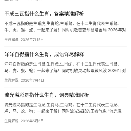
演着关键角色，兔在十二地支中对应“卯”，象征黎明生机，而谜底暗
藏“申猴”与“卯兔”的刑克关系—
不成三瓦指什么生肖，答案精准解析
不成三瓦指的是生肖虎,生肖蛇,生肖鼠，在十二生肖代表生肖鼠、
牛、虎、猴、蛇；一起来了解！同时机敏善变却易陷困局 2026年对
生肖鼠而言吉凶参半，上半年易遇贵人提携，但下半年恐遭职场暗
生肖解说
2026年7月5日
算，尤其29岁至51岁者，项目被抢、团队停滞之象频发，需警惕属
马、属兔
洋洋自得指什么生肖，成语详尽解释
洋洋自得指的是生肖鼠,生肖虎,生肖蛇，在十二生肖代表生肖鼠、
马、虎、猴、蛇；一起来了解！同时机敏灵动却暗藏风波 2026年对
生肖鼠而言，是吉凶交织的一年，上半年事业宫受“天解”星照耀，项
生肖解说
2026年7月4日
目推进极为顺利，尤其29岁至51岁人群易得贵人提携，但下半年“劫
煞
流光溢彩是指什么生肖，词典精准解析
流光溢彩指的是生肖龙,生肖马,生肖鸡，在十二生肖代表生肖龙、
鸡、马、蛇、狗；一起来了解！同时流光溢彩的王者气象 “流光溢
彩”常被用来形容生肖龙的非凡气度，龙自古为九五之尊，其鳞甲闪
生肖解说
2026年5月6日
耀如星河倾泻，腾云驾雾时周身光华流转，恰合此成语意境，2024
甲辰龙年将