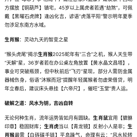
方摆放【铜葫芦】镇宅，45岁以上属虎者若遇“劫煞”，可佩
戴【黑曜石虎牌】逢凶化吉，谚语“虎落平阳”警示明年夏季
勿涉足东南方水域。
生肖猴
：灵动九天的智变之星
“猴头虎尾”揭示
生肖猴
2025蛇年有“三合”之机，猴人天生带
“天解”星，36岁者若在办公桌左角放置【黄水晶文昌塔】，
事业可突破瓶颈，但中秋前后“飞刃”星现，部分人需防金属
器械伤身，俗语“沐猴而冠”提醒年轻属猴者勿虚荣借贷，明
年立春后，建议床头悬挂【六帝尺】，催旺“玉堂”贵人运。
破解之道：风水为钥，吉凶自转
无论何种生肖，流年运势皆如月有圆缺。
生肖鼠
宜用【貔貅
印章】稳固财库；
生肖虎
当以【青龙镜】反射小人是非；
生
肖猴
最需【白砗磲手链】平息躁气，命理有云：“风水轮转