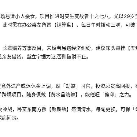
职场易遭小人蚕食，项目推进时突生变故者十之七八，尤以29岁至
，此时需在办公桌左角置【铜算盘】，每日午时拨动三响，可破
、长辈赡养等事反目，未婚者易遇经济纠纷，建议床头悬挂【五
亲友借贷，当立字据为证,否则破财不止。
将获意外遗产或退休金上调，然「劫煞」同宫，投资忌贪高回报，
手跨境项目，随身佩戴【黄水晶貔貅】，能催旺「偏印」之力。
妻冷战，卧室东南方摆【麒麟瓶】盛满清水，每旬更换，可保「
探病问丧。