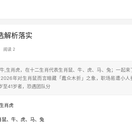
选解析落实
•
阅读 2
肖牛,生肖虎，在十二生肖代表生肖鼠、牛、虎、马、兔；一起来
 2026年对生肖鼠而言暗藏「蠹众木折」之象，职场易遭小人
岁至41岁者，恐遇团队分
,生肖虎
肖鼠、牛、虎、马、兔