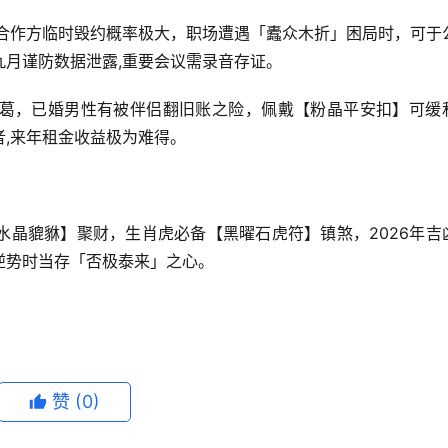
，合作方临时毁约概率极大，职场遭遇「蠹众木折」困局时，可于
月谨防数据泄露,重要会议需录音存证。
葛，已婚男性有被伴侣翻旧账之险，佩戴【粉晶平安扣】可缓
,来年租金收益极为难得。
水晶貔貅】聚财，生肖虎必备【黑曜石虎符】镇煞，2026年吉
逆势时当存「否极泰来」之心。
赞
(0)