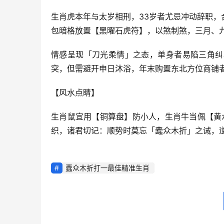
生肖虎本年与太岁相刑，33岁者尤忌冲动辞职
包暗格放置【黑曜石虎符】，以煞制煞，三月、九
情感呈现「刀光柔情」之态，单身者易陷三角纠
突，但需避开申日沐浴，年末购置东北方位商铺者
【风水点睛】
生肖鼠宜用【铜算盘】防小人，生肖牛当佩【黄
织，诸君切记：顺势时莫忘「蠹众木折」之诫，
蠹众木折打一最佳精准生肖