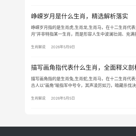
峥嵘岁月是什么生肖，精选解析落实
峥嵘岁月指的是生肖虎,生肖龙,生肖马，在十二生肖代
月”并非特指某一生肖，而是形容人生中波澜壮阔、充
伏的命运。生
生肖解说
2026年5月9日
描写画角指代表什么生肖，全面释义剖
描写画角指的是生肖兔,生肖蛇,生肖马，在十二生肖代
古人以“画角”喻指军中号令，其声凌厉如刀，暗藏杀伐
者天生具备敏锐
生肖解说
2026年5月5日