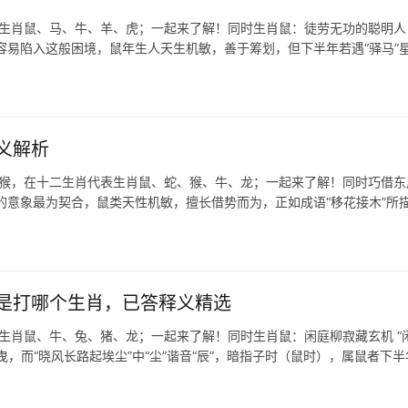
表生肖鼠、马、牛、羊、虎；一起来了解！同时生肖鼠：徒劳无功的聪明人
容易陷入这般困境，鼠年生人天生机敏，善于筹划，但下半年若遇“驿马”
义解析
肖猴，在十二生肖代表生肖鼠、蛇、猴、牛、龙；一起来了解！同时巧借东
”的意象最为契合，鼠类天性机敏，擅长借势而为，正如成语“移花接木”所
是打哪个生肖，已答释义精选
表生肖鼠、牛、兔、猪、龙；一起来了解！同时生肖鼠：闲庭柳寂藏玄机 “
，而“晓风长路起埃尘”中“尘”谐音“辰”，暗指子时（鼠时），属鼠者下半