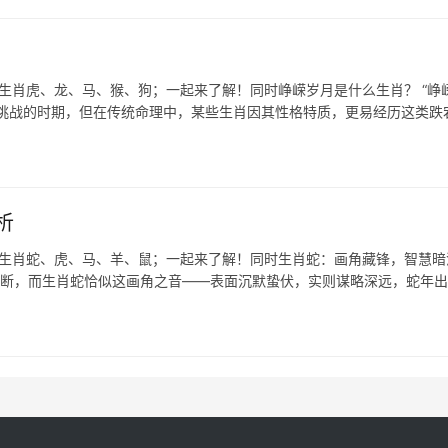
表生肖虎、龙、马、猴、狗；一起来了解！同时峥嵘岁月是什么生肖？ “峥
满挑战的时期，但在传统命理中，某些生肖因其性格特质，更易经历这类跌
析
表生肖蛇、虎、马、羊、鼠；一起来了解！同时生肖蛇：画角藏锋，智慧暗
决断，而生肖蛇恰似这画角之音——表面沉默蛰伏，实则谋略深远，蛇年