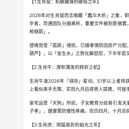
【1.生肖鼠：机敏藏锋的破局之年】
2026年对生肖鼠而言暗藏「蠹众木折」之象，
岁者，恐遇团队分崩离析，重要文件被刻意搁置
枪暗箭」。
感情宫受「孤辰」侵扰，已婚者慎防因房产分配
葫芦】，以「金生水」之势化解怨怼，下半年若见
【2.生肖牛：厚积薄发的转折之机】
生肖牛逢2026年「禄存」星动，51岁以上者
上看似束手无策，实则九月后得贵人提携，可接
家宅运受「天狗」所扰，子女教育分歧易引发夫
子孝」，健康需防慢性疼痛，农历四月、十月忌
【3.生肖虎：刚猛易折的韬光之年】