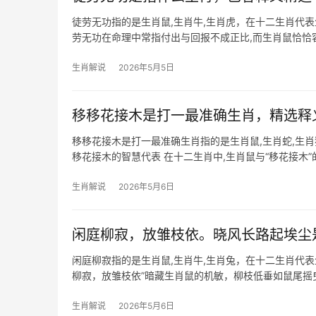
徒劳无功指的是生肖鼠,生肖牛,生肖虎，在十二生肖代
劳无功在命理中常指付出与回报不成正比,而生肖鼠恰恰
荡，恐有项目
生肖解说
2026年5月5日
移移花接木是打一最准确生肖，精选释
移移花接木是打一最准确生肖指的是生肖鼠,生肖蛇,生
移花接木的智慧代表 在十二生肖中,生肖鼠与“移花接木
的“暗中替换、巧妙转化”之
生肖解说
2026年5月6日
闲庭柳寂，放雏枝依。晓风长路起埃尘
闲庭柳寂指的是生肖鼠,生肖牛,生肖兔，在十二生肖代
柳寂，放雏枝依”暗藏生肖鼠的机敏，柳枝低垂如鼠尾摇曳
遇“
生肖解说
2026年5月6日