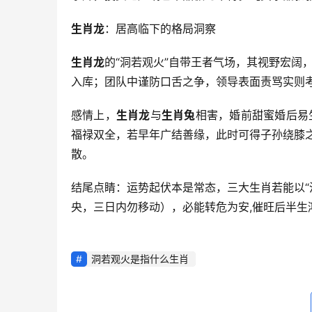
生肖龙
：居高临下的格局洞察
生肖龙
的“洞若观火”自带王者气场，其视野宏阔
入库；团队中谨防口舌之争，领导表面责骂实则
感情上，
生肖龙
与
生肖兔
相害，婚前甜蜜婚后易
福禄双全，若早年广结善缘，此时可得子孙绕膝
散。
结尾点睛：运势起伏本是常态，三大生肖若能以“
央，三日内勿移动），必能转危为安,催旺后半生
洞若观火是指什么生肖