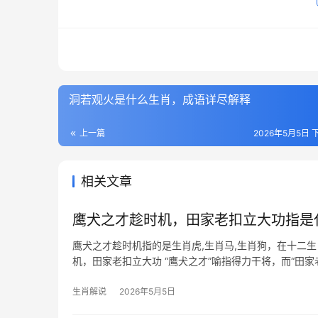
洞若观火是什么生肖，成语详尽解释
上一篇
2026年5月5日 下
相关文章
鹰犬之才趁时机，田家老扣立大功指是
鹰犬之才趁时机指的是生肖虎,生肖马,生肖狗，在十二
机，田家老扣立大功 “鹰犬之才”喻指得力干将，而“田
却需伺机而动，恰如
生肖解说
2026年5月5日