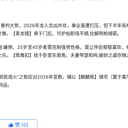
，善判大势，2026年龙人吉凶并存，事业虽遭打压，但下半年有
考察。【青龙镜】悬于门后，可护佑职场平顺,化解明枪暗箭。
生嫌隙，25岁至45岁者需克制强势性格，莫让伴侣郁郁寡欢，
之乐。【鸳鸯扣】挂于卧室东南角，夫妻琴瑟和鸣,破财之虞亦随
洞若观火”之智应对2026年变数，辅以【麒麟瓶】镇宅（置于客
鸿运。
赞
(0)