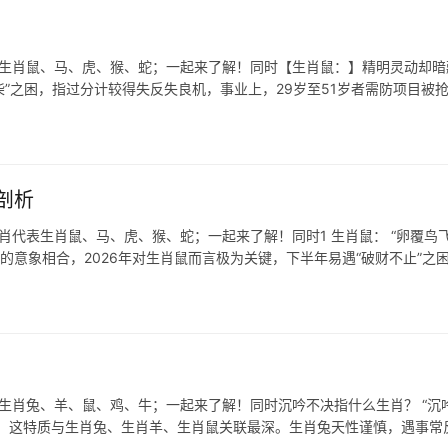
表生肖鼠、马、虎、猴、蛇；一起来了解！同时【生肖鼠：】精明灵动却暗
量柴”之困，指过分计较得失反失良机，事业上，29岁至51岁者需防项目被
剖析
肖代表生肖鼠、马、虎、猴、蛇；一起来了解！同时1 生肖鼠： “卵覆鸟飞
的意象相合，2026年对生肖鼠而言极为关键，下半年易遇“破财不止”之
表生肖兔、羊、鼠、鸡、牛；一起来了解！同时沉吟不决指什么生肖？ “沉
中，这特质与生肖兔、生肖羊、生肖鼠关联最深。生肖兔天性谨慎，遇事常