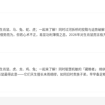
表生肖鼠、马、兔、蛇、虎；一起来了解！同时过河拆桥的狡黠与运势破解
善借势而为，但若心术不正，易显功利薄情之态，2026年对生肖鼠而言极
表生肖鼠、虎、龙、鸡、兔；一起来了解！同时聪慧机敏的「藏粮者」 绮
肖鼠最得此意——它们天生擅长未雨绸缪，如同旧时贵族子弟，早早备足