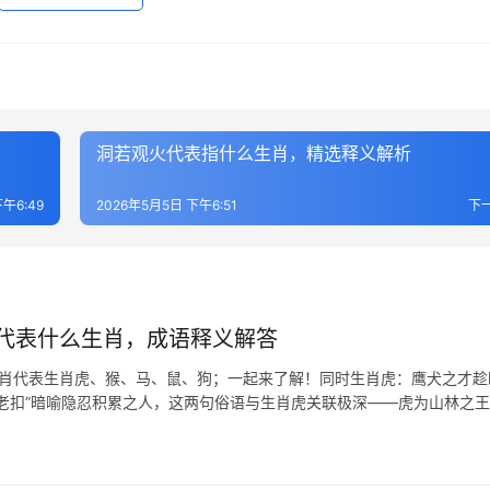
洞若观火代表指什么生肖，精选释义解析
午6:49
2026年5月5日 下午6:51
下
代表什么生肖，成语释义解答
生肖代表生肖虎、猴、马、鼠、狗；一起来了解！同时生肖虎：鹰犬之才趁
家老扣”暗喻隐忍积累之人，这两句俗语与生肖虎关联极深——虎为山林之