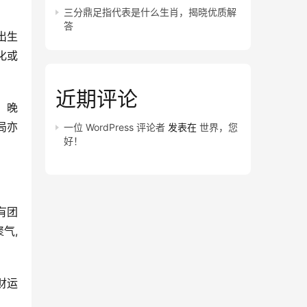
三分鼎足指代表是什么生肖，揭晓优质解
答
出生
化或
近期评论
，晚
局亦
一位 WordPress 评论者
发表在
世界，您
好！
有团
气,
财运