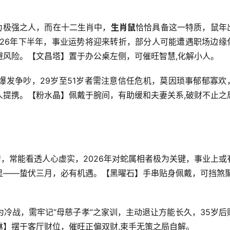
力极强之人，而在十二生肖中，
生肖鼠
恰恰具备这一特质，鼠年
026年下半年，事业运势将迎来转折，部分人可能遭遇职场边缘
避风险。【文昌塔】置于办公桌左侧，可催旺智慧,化解小人。
爆发争吵，29岁至51岁者需注意信任危机，莫因琐事郁郁寡欢
人提携。【粉水晶】佩戴于腕间，有助缓和夫妻关系,破财不止之
情，常能看透人心虚实，2026年对蛇属相者极为关键，事业上或
显——蛰伏三月，必有机遇。【黑曜石】手串贴身佩戴，可挡煞聚
冷战，需牢记“母慈子孝”之家训，主动退让方能长久，35岁后
貅】摆于客厅财位，催旺正偏双财,束手无策之局自解。