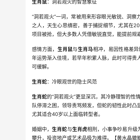
生肖鼠
：洞若观火的智慧象征
“洞若观火”一词，常被用来形容眼光敏锐、洞察
之人，天生心思缜密，善于捕捉细节，尤其在2
项目被抢，但大多数人凭借敏锐直觉，能提前规
感情方面，
生肖鼠
与
生肖马
相冲，易因性格差异
年运势渐入佳境，若早年积累人脉，此时可得贵
可缓解。
生肖蛇
：冷眼观世的隐士风范
生肖蛇
的“洞若观火”更显深沉，其冷静理智的性
队停滞之困，领导责骂频发，但蛇的韧性此时凸
尤其适合40岁以上面临转型者。
婚姻中，
生肖蛇
与
生肖虎
相刑，小事争吵易升级为
攀升，投资地产或艺术品极为难得。【黄水晶貔