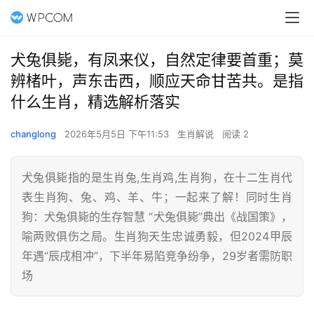
犬兔俱毙，有凤来仪，自然定律要首重；莫
辨楮叶，声东击西，顺应天命甘苦共。是指
什么生肖，精选解析落实
changlong
2026年5月5日 下午11:53
生肖解说
阅读 2
犬兔俱毙指的是生肖兔,生肖鸡,生肖狗，在十二生肖代
表生肖狗、兔、鸡、羊、牛；一起来了解！同时生肖
狗：犬兔俱毙的生存智慧 “犬兔俱毙”典出《战国策》，
喻两败俱伤之局。生肖狗天生忠诚勇毅，但2024甲辰
年遇“辰戌相冲”，下半年易陷竞争纷争，29岁者需防职
场