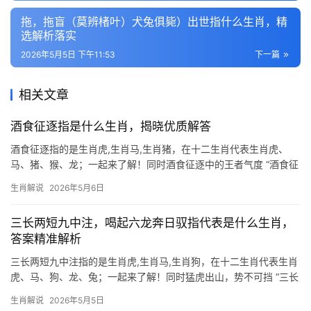
拖，拖盲（莫辨楮叶）犬兔俱毙）出世指什么生肖，精
选解析落实
2026年5月5日 下午11:53
下一篇
相关文章
酒食征逐指是什么生肖，揭晓优质解答
酒食征逐指的是生肖虎,生肖马,生肖猪，在十二生肖代表生肖虎、
马、猪、猴、龙；一起来了解！同时酒食征逐中的王者气度 “酒食征
逐”一词，原指宴饮交际的奢靡生活，但落在生肖虎身上，却多了几
生肖解说
2026年5月6日
分豪迈与野心，虎为百兽之王，天生自带领袖气场，每逢聚会必成
焦点，202
三长两短九中注，喝起六龙奔日驭指代表是什么生肖，
答案精准解析
三长两短九中注指的是生肖虎,生肖马,生肖狗，在十二生肖代表生肖
虎、马、狗、龙、兔；一起来了解！同时猛虎出山，势不可挡 “三长
两短九中注”暗藏玄机，六龙奔日”象征阳气极盛，而生肖虎作为百兽
生肖解说
2026年5月5日
之王，恰与“日驭”呼应，古籍云：“寅虎配青龙，水火既济”，明年甲