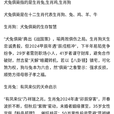
犬兔俱毙指的是生肖兔,生肖鸡,生肖狗
犬兔俱毙是在十二生肖代表生肖狗、兔、鸡、羊、牛
生肖狗：犬兔俱毙的生存智慧
“犬兔俱毙”典出《战国策》，喻两败俱伤之局。生肖狗天生
忠诚勇毅，但2024甲辰年遇“辰戌相冲”，下半年易陷竞争
纷争，29岁者需防职场小人，41岁者谨守财库，避免合作
破财，然吉星“天解”暗藏转机，若以【八卦镜】镇宅，可化
煞为权，狗与兔本为六合，然“俱毙”之象警示：强求反损，
顺势方得母慈子孝之福。
生肖兔：有凤来仪的天命启示
“有凤来仪”乃祥瑞之兆，生肖兔2024年逢“卯辰穿害”，开春
波折不断，但秋后“紫微”星动，未婚者姻缘骤至，35岁女性
宜佩【粉晶狐狸】，催旺桃花；50岁男性投资需避“莫辨楮