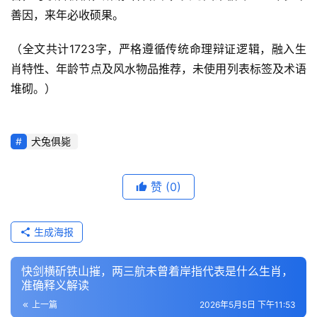
善因，来年必收硕果。
（全文共计1723字，严格遵循传统命理辩证逻辑，融入生
肖特性、年龄节点及风水物品推荐，未使用列表标签及术语
堆砌。）
犬兔俱毙
赞
(0)
生成海报
快剑横斫铁山摧，两三航未曾着岸指代表是什么生肖，
准确释义解读
上一篇
2026年5月5日 下午11:53