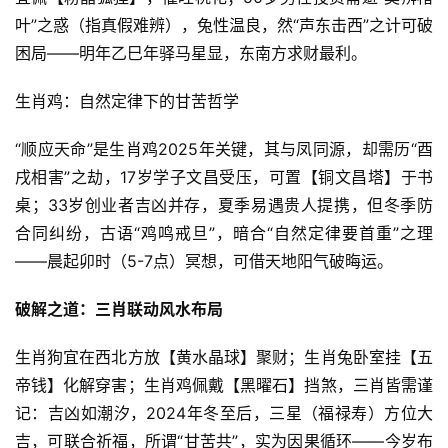
叶”之惑（指真假难辨），兔性温良，然“声东击西”之计可破
困局——明年乙巳年驿马星显，东南方求财最利。
生肖鸡：自然定律下的甘苦哲学
“顺应天命”是生肖鸡2025年关键，其与凤同源，却需历“酉
戌相害”之劫，17岁学子文昌受压，可置【铜文昌塔】于书
桌；33岁创业者吉凶并存，夏季易遇贵人提携，但冬季防
合同纠纷，古语“鸡鸣戒旦”，暗合“自然定律要首重”之理
——晨起卯时（5-7点）冥想，可借天地阳气破晦运。
破解之道：三肖联动风水布局
生肖狗宜在西北方放【黄水晶球】聚财；生肖兔卧室挂【五
帝钱】化解穿害；生肖鸡佩戴【黑曜石】挡煞，三肖皆需谨
记：吉凶如潮汐，2024年冬至后，三星（福禄寿）方位大
吉，可联合祈福，所谓“甘苦共”，实为因果循环——今岁布