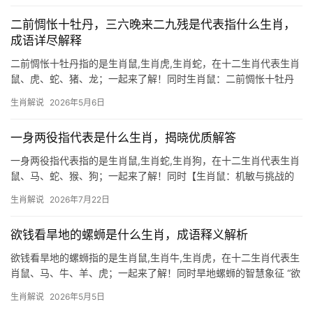
辰年（2
二前惆怅十牡丹，三六晚来二九残是代表指什么生肖，
成语详尽解释
二前惆怅十牡丹指的是生肖鼠,生肖虎,生肖蛇，在十二生肖代表生肖
鼠、虎、蛇、猪、龙；一起来了解！同时生肖鼠：二前惆怅十牡丹
的玄机 “二前惆怅十牡丹，三六晚来二九残”这句暗语中，“二前”指农
生肖解说
2026年5月6日
历二月之前，对应地支子位，暗藏生肖鼠的踪迹，鼠为十二生肖之
首，象征机敏与
一身两役指代表是什么生肖，揭晓优质解答
一身两役指代表指的是生肖鼠,生肖蛇,生肖狗，在十二生肖代表生肖
鼠、马、蛇、猴、狗；一起来了解！同时【生肖鼠：机敏与挑战的
博弈】 生肖鼠在2026年将迎来“一身两役”的运势格局，既主聪明伶
生肖解说
2026年7月22日
俐，又暗藏劳碌奔波，所谓“一身两役”，正应了鼠辈善于多线应对的
特性，但明
欲钱看旱地的螺蛳是什么生肖，成语释义解析
欲钱看旱地的螺蛳指的是生肖鼠,生肖牛,生肖虎，在十二生肖代表生
肖鼠、马、牛、羊、虎；一起来了解！同时旱地螺蛳的智慧象征 “欲
钱看旱地的螺蛳”这一谜题，暗藏玄机，旱地螺蛳离水求生，恰如生
生肖解说
2026年5月5日
肖鼠的机敏应变，鼠为十二生肖之首，天生擅长在逆境中觅得财