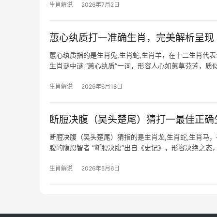
生肖解说
2026年7月2日
蕙心纨质打一准确生肖，完美解析呈现
蕙心纨质指的是生肖兔,生肖蛇,生肖羊，在十二生肖代
生肖谜中谜 “蕙心纨质”一词，形容人心如蕙草芬芳，
素般纯净；其
生肖解说
2026年6月18日
断脰决腹（吴头楚尾）猜打一最佳正确
断脰决腹（吴头楚尾）猜指的是生肖龙,生肖蛇,生肖马
腹的隐忍智者 “断脰决腹”出自《史记》，形容决绝之态
求生、蛰伏待机，与成语中
生肖解说
2026年5月6日