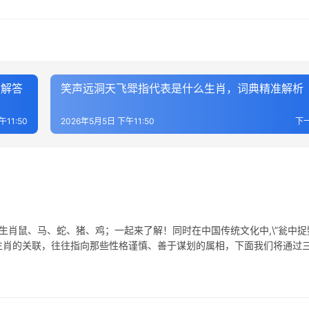
质解答
笑声远洞天飞斝指代表是什么生肖，词典精准解析
午11:50
2026年5月5日 下午11:50
下
生肖鼠、马、蛇、猪、鸡；一起来了解！同时在中国传统文化中,\”瓮中捉鳖
生肖的关联，往往指向那些性格谨慎、善于谋划的属相，下面我们将通过