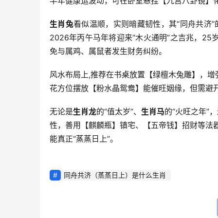
半年健康运波动，可在卧室悬挂【九宫八卦镜】
生肖兔
看似温顺，实则暗藏韧性，其“同舟共济”
2026年丙午马年将迎来“木火通明”之吉兆，25
免与属鸡、属鼠者发生财务纠纷。
风水布局上,推荐在书桌放置【绿檀木兔雕】，
花方位摆放【粉水晶鸳鸯】能催旺姻缘，但需避
无论是
生肖龙
的“值太岁”、
生肖马
的“火旺之年”
性，善用【麒麟瓶】镇宅、【五帝钱】招财等法器，
能真正“蒸蒸日上”。
同舟共济（蒸蒸日上）是什么生肖