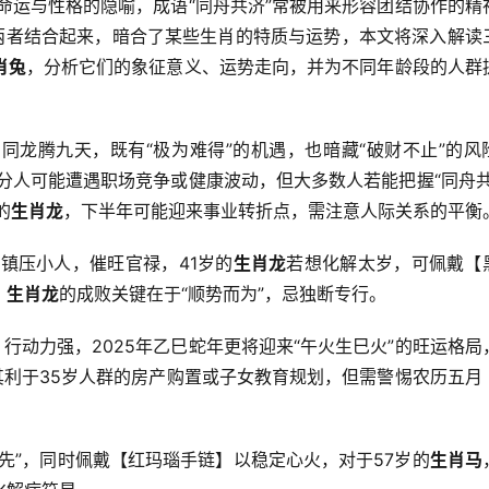
命运与性格的隐喻，成语“同舟共济”常被用来形容团结协作的精
这两者结合起来，暗合了某些生肖的特质与运势，本文将深入解读
肖兔
，分析它们的象征意义、运势走向，并为不同年龄段的人群
同龙腾九天，既有“极为难得”的机遇，也暗藏“破财不止”的风
部分人可能遭遇职场竞争或健康波动，但大多数人若能把握“同舟共
的
生肖龙
，下半年可能迎来事业转折点，需注意人际关系的平衡
镇压小人，催旺官禄，41岁的
生肖龙
若想化解太岁，可佩戴【
：
生肖龙
的成败关键在于“顺势而为”，忌独断专行。
行动力强，2025年乙巳蛇年更将迎来“午火生巳火”的旺运格局
其利于35岁人群的房产购置或子女教育规划，但需警惕农历五月
先”，同时佩戴【红玛瑙手链】以稳定心火，对于57岁的
生肖马