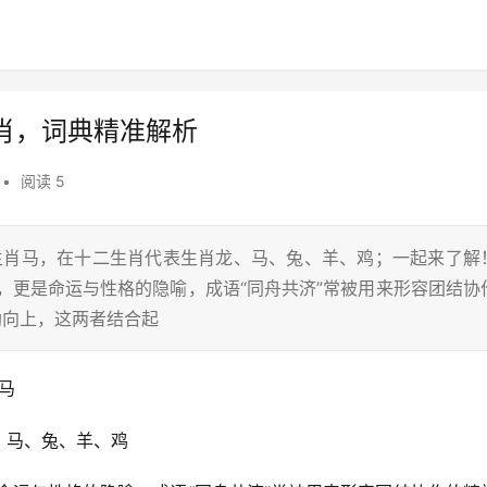
肖，词典精准解析
•
阅读 5
,生肖马，在十二生肖代表生肖龙、马、兔、羊、鸡；一起来了解
，更是命运与性格的隐喻，成语“同舟共济”常被用来形容团结协
勃向上，这两者结合起
马
、马、兔、羊、鸡