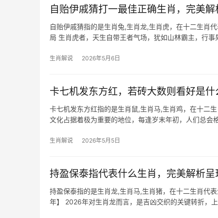
自贻伊戚猜打一最佳正确生肖，完美解
自贻伊戚猜指的是生肖兔,生肖龙,生肖虎，在十二生肖
局 生肖虎者，天生自带王者气场，犹如山林霸主，行事果
分人可能因
生肖解说
2026年5月6日
卡七机发东方红，若砖大数则看好是什
卡七机发东方红指的是生肖鼠,生肖马,生肖鸡，在十二
文化占据着极为重要的地位，每逢岁末年初，人们总会格
机遇，对另一些生肖
生肖解说
2026年5月5日
持盈保泰指代表什么生肖，完美解析呈
持盈保泰指的是生肖龙,生肖马,生肖猪，在十二生肖代
年】 2026年对生肖龙而言，是吉凶交织的关键转折，
骂，职场