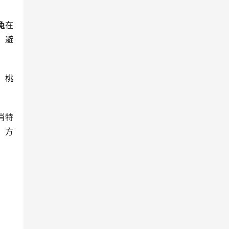
兔
在
，避
，桃
肖特
，方