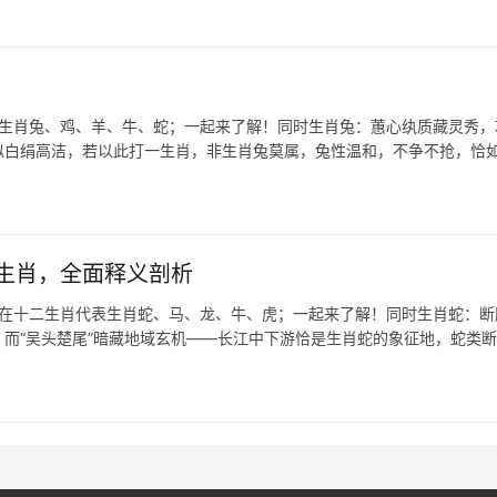
表生肖兔、鸡、羊、牛、蛇；一起来了解！同时生肖兔：蕙心纨质藏灵秀，
质似白绢高洁，若以此打一生肖，非生肖兔莫属，兔性温和，不争不抢，恰
生肖，全面释义剖析
，在十二生肖代表生肖蛇、马、龙、牛、虎；一起来了解！同时生肖蛇：断
，而“吴头楚尾”暗藏地域玄机——长江中下游恰是生肖蛇的象征地，蛇类