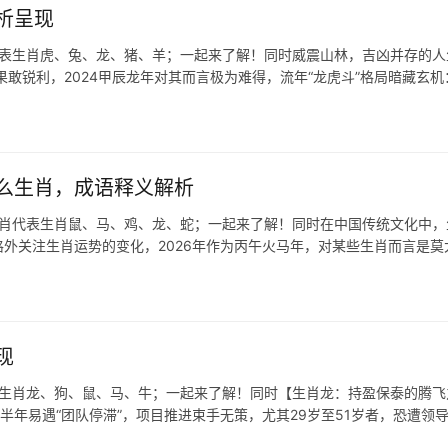
析呈现
代表生肖虎、兔、龙、猪、羊；一起来了解！同时威震山林，吉凶并存的人
敢锐利，2024甲辰龙年对其而言极为难得，流年“龙虎斗”格局暗藏玄机
么生肖，成语释义解析
生肖代表生肖鼠、马、鸡、龙、蛇；一起来了解！同时在中国传统文化中，
外关注生肖运势的变化，2026年作为丙午火马年，对某些生肖而言是莫
现
表生肖龙、狗、鼠、马、牛；一起来了解！同时【生肖龙：持盈保泰的腾飞
上半年易遇“团队停滞”，项目推进束手无策，尤其29岁至51岁者，恐遭领