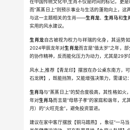
在中国传统文化中,生肖不仅是时间的标记，更是
而“蒸蒸日上”则预示事业与生活的蓬勃向上，
与这一主题相关的生肖——
生肖龙
、
生肖马
和
生
实用的风水建议。
生肖龙
自古被视为权力与祥瑞的化身，其运势如
2024甲辰龙年对
生肖龙
而言是“值太岁”之年，
的协作精神，反而能化压力为动力，尤其是29岁
风水上,推荐【青龙印】摆放在办公桌东南方，可
石龙牌】，既能挡煞，又能增强决策力，需谨记
生肖马
与“蒸蒸日上”的契合度极高，其性格如火，
年对
生肖马
而言是“母慈子孝”的家庭和谐年，尤
月）的“火旺克金”，避免投资冒进。
建议在家中客厅摆放【铜马踏燕】，象征“一马当