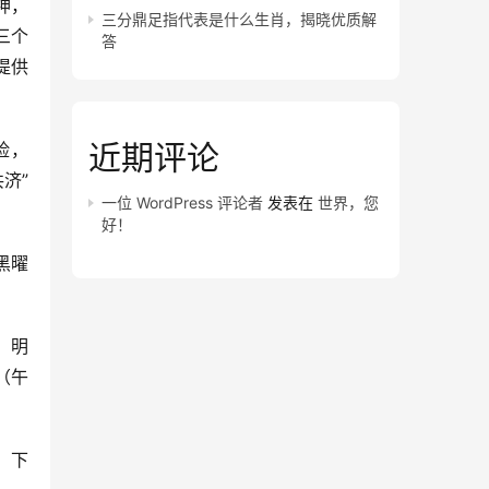
神，
三分鼎足指代表是什么生肖，揭晓优质解
三个
答
提供
近期评论
险，
济”
一位 WordPress 评论者
发表在
世界，您
。
好！
黑曜
，明
（午
，下