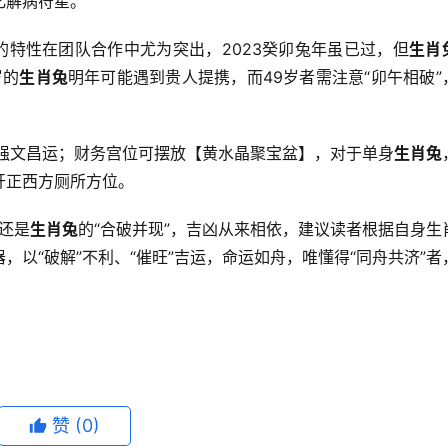
化解病符星。
的特性在团队合作中尤为突出，2023癸卯兔年虽已过，但
生肖
岁的
生肖兔
明年可能遇到贵人提携，而49岁者需注意“卯午相破”
增强文昌运；财务宫位可摆放【黄水晶聚宝盆】，对于单身
生肖兔
开正西方厕所方位。
，还是
生肖兔
的“合破并现”，吉凶从来相依，建议读者根据自身生
以“破解”不利、“催旺”吉运，命运如舟，唯懂得“同舟共济”者
赞
(0)