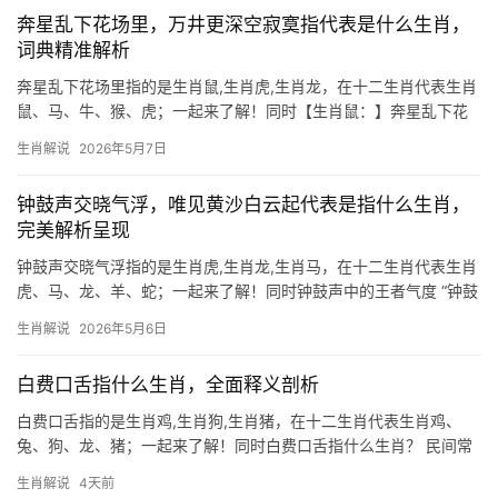
导致事业
奔星乱下花场里，万井更深空寂寞指代表是什么生肖，
词典精准解析
奔星乱下花场里指的是生肖鼠,生肖虎,生肖龙，在十二生肖代表生肖
鼠、马、牛、猴、虎；一起来了解！同时【生肖鼠：】奔星乱下花
场里，万井更深空寂寞 “奔星乱下花场里”暗喻纷扰中的机遇，而“万
生肖解说
2026年5月7日
井更深空寂寞”则象征孤独求索的境遇，这两句诗恰如2026年生肖鼠
的运势——
钟鼓声交晓气浮，唯见黄沙白云起代表是指什么生肖，
完美解析呈现
钟鼓声交晓气浮指的是生肖虎,生肖龙,生肖马，在十二生肖代表生肖
虎、马、龙、羊、蛇；一起来了解！同时钟鼓声中的王者气度 “钟鼓
声交晓气浮，唯见黄沙白云起”这句诗，暗藏生肖虎的威猛意象，虎
生肖解说
2026年5月6日
为寅木，象征东方旭日初升时的磅礴能量，钟鼓之声恰似虎啸山
林，黄沙白云则隐喻
白费口舌指什么生肖，全面释义剖析
白费口舌指的是生肖鸡,生肖狗,生肖猪，在十二生肖代表生肖鸡、
兔、狗、龙、猪；一起来了解！同时白费口舌指什么生肖？ 民间常
说“白费口舌”，多指费尽心思却徒劳无功，而这一说法在生肖文化中
生肖解说
4天前
常与生肖鸡关联，鸡鸣报晓，本是好意，但若无人理会，便是对牛