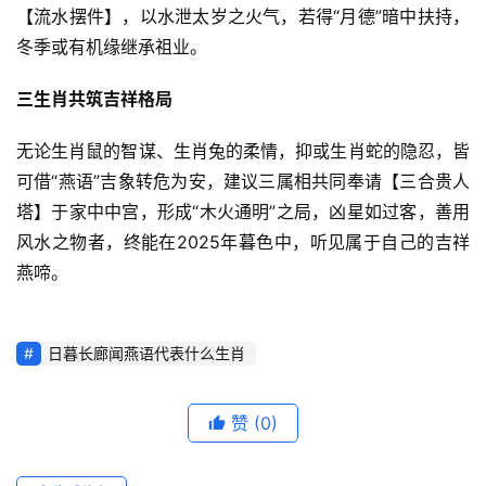
【流水摆件】，以水泄太岁之火气，若得“月德”暗中扶持，
冬季或有机缘继承祖业。
三生肖共筑吉祥格局
无论生肖鼠的智谋、生肖兔的柔情，抑或生肖蛇的隐忍，皆
可借“燕语”吉象转危为安，建议三属相共同奉请【三合贵人
塔】于家中中宫，形成“木火通明”之局，凶星如过客，善用
风水之物者，终能在2025年暮色中，听见属于自己的吉祥
燕啼。
日暮长廊闻燕语代表什么生肖
赞
(0)