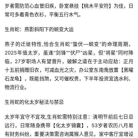
岁者需防范心血管旧疾，卧室悬挂【桃木平安符】为佳，日
常可多着青色衣衫，平衡五行木气。
生肖蛇：燕影斜阳下的蜕变大运
燕子的迁徙特性,恰合生肖蛇“蛰伏—蜕变”的命理周期，
2025年值太岁，虽逢“剑锋”“伏尸”凶星，但“将星”同时降
临，27岁职场人有望晋升，破解之道在于主动应劫：正月
十五前捐赠旧衣，可减血光之灾，办公室东南角放置【黑曜
石龙龟】，既能挡煞，又可催权贵，下半年投资宜选水利、
物流行业。
生肖蛇的化太岁秘法与禁忌
太岁年宜守不宜攻,生肖蛇需特别注意：清明节前后七日忌
远行，日常随身携带【化太岁锦囊】，53岁者农历八月易
有财务纠纷，重要决策需咨询属猴人意见，家中客厅宜增设