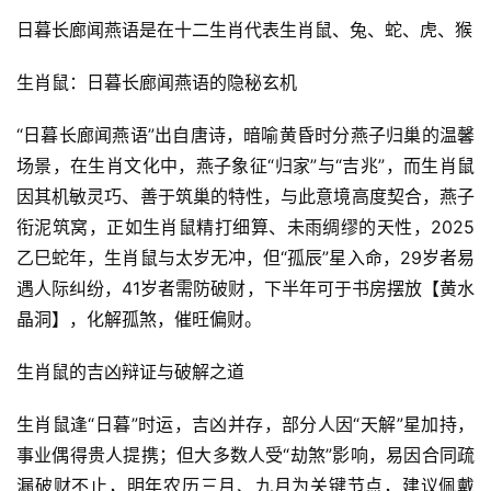
日暮长廊闻燕语是在十二生肖代表生肖鼠、兔、蛇、虎、猴
生肖鼠：日暮长廊闻燕语的隐秘玄机
“日暮长廊闻燕语”出自唐诗，暗喻黄昏时分燕子归巢的温馨
场景，在生肖文化中，燕子象征“归家”与“吉兆”，而生肖鼠
因其机敏灵巧、善于筑巢的特性，与此意境高度契合，燕子
衔泥筑窝，正如生肖鼠精打细算、未雨绸缪的天性，2025
乙巳蛇年，生肖鼠与太岁无冲，但“孤辰”星入命，29岁者易
遇人际纠纷，41岁者需防破财，下半年可于书房摆放【黄水
晶洞】，化解孤煞，催旺偏财。
生肖鼠的吉凶辩证与破解之道
生肖鼠逢“日暮”时运，吉凶并存，部分人因“天解”星加持，
事业偶得贵人提携；但大多数人受“劫煞”影响，易因合同疏
漏破财不止，明年农历三月、九月为关键节点，建议佩戴