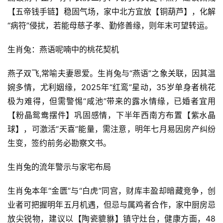
【五帝钱手链】稳固气场，家中北方宜放【铜葫芦】，化解
“病符”侵扰，若能母慈子孝、勤修善缘，则年末可望转运。
生肖兔：燕语呢喃中的桃花契机
燕子双飞,常喻夫妻恩爱。生肖兔与“燕语”之象关联，因其温
婉多情，尤利姻缘，2025年“红鸾”星动，35岁单身者桃花
极为难得，但需警惕“咸池”带来的露水情缘，已婚者宜用
【粉晶鸳鸯摆件】巩固感情，下半年西南方布置【紫水晶
球】，可激活“天喜”能量，需注意，明年七月易因房产纠纷
生变，签约前务必勘察文书。
生肖兔的流年警示与家宅布局
生肖兔本年“金匮”与“白虎”同宫，财库丰盈却暗藏竞争，创
业者可把握明年五月机遇，但忌与属鸡者合作，家中厨房忌
放尖锐物，建议以【陶瓷貔貅】镇守灶台，健康方面，48