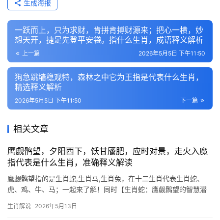
生成海报
一跃而上，只为求财，肯拼肯搏财源来；把心一横，妙
想天开，捷足先登平安袋。指什么生肖，成语释义解析
上一篇
2026年5月5日 下午11:50
狗急跳墙稳观特，森林之中它为王指是代表什么生肖，
精选释义解析
2026年5月5日 下午11:50
下一篇
相关文章
鹰觑鹘望，夕阳西下，饫甘餍肥，应时对景，走火入魔
指代表是什么生肖，准确释义解读
鹰觑鹘望指的是生肖蛇,生肖马,生肖兔，在十二生肖代表生肖蛇、
虎、鸡、牛、马；一起来了解！同时【生肖蛇：鹰觑鹘望的智慧潜
伏者】 2026年对生肖蛇而言，恰似夕阳西下前的最后一抹金光，吉
生肖解说
2026年5月13日
凶交织，部分人恐遇“走火入魔”之困，因过分执着目标而忽略人际，