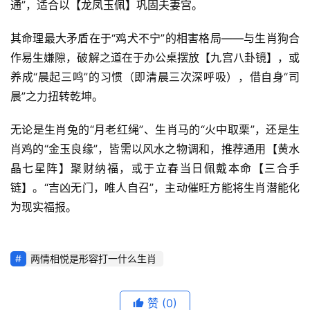
通”，适合以【龙凤玉佩】巩固夫妻宫。
其命理最大矛盾在于“鸡犬不宁”的相害格局——与生肖狗合
作易生嫌隙，破解之道在于办公桌摆放【九宫八卦镜】，或
养成“晨起三鸣”的习惯（即清晨三次深呼吸），借自身“司
晨”之力扭转乾坤。
无论是生肖兔的“月老红绳”、生肖马的“火中取栗”，还是生
肖鸡的“金玉良缘”，皆需以风水之物调和，推荐通用【黄水
晶七星阵】聚财纳福，或于立春当日佩戴本命【三合手
链】。“吉凶无门，唯人自召”，主动催旺方能将生肖潜能化
为现实福报。
两情相悦是形容打一什么生肖
赞
(0)