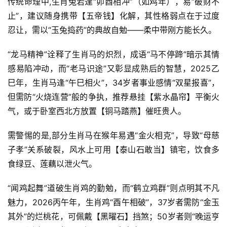
传统命理中,生肖兔若逢“卯酉相冲”（如鸡年），易“破财不
止”，建议随身携带【五帝钱】化解，其性格弱点在于过度
忍让，需以“玉兔捣药”的典故自勉——柔中带刚方能长久。
“龙马精神”诠释了生肖马的炽烈，成语“马不停蹄”暗示其情
感易陷冲动，而“老马识途”又彰显成熟后的智慧，2025乙
巳年，生肖马逢“午巳相火”，34岁者事业感情“双星报喜”，
但需防“火烧连营”般的争执，推荐悬挂【紫水晶帘】平衡火
气，或于卧室西北方放置【铜马踏燕】催旺贵人。
需警惕的是,部分生肖马在猴年易遇“金火相克”，导致“母慈
子孝”关系破裂，风水上可用【泰山石敢当】镇宅，饮食多
食绿豆、莲藕以泄火气。
“闻鸡起舞”道破生肖鸡的勤勉，而“鹤立鸡群”则点明其不凡
魅力，2026丙午年，生肖鸡“酉午相破”，37岁者需防“金玉
其外”的烂桃花，可佩戴【黑曜石】挡煞；50岁者则“晚运亨