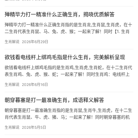
引申为事物精致完美，若论其对应的生肖，需结合十二地支中“未”位
的阴柔特
殚精毕力打一精准什么正确生肖，揭晓优质解答
殚精毕力打一精准什么正确生肖指的是生肖龙,生肖鼠,生肖虎，在十
二生肖代表生肖鼠、马、兔、虎、猴；一起来了解！同时【1. 生肖
鼠：机敏善谋的破局者】 2026年对生肖鼠而言是吉凶交织的一年，
生肖解说
2026年6月29日
上半年易遇“项目被抢”“团队停滞”，尤其29岁至41岁者职场恐遭打
压，若与生肖马同事
欲钱看电线杆上绑鸡毛指是什么生肖，完美解析呈现
欲钱看电线杆上绑鸡毛指的是生肖鸡,生肖虎,生肖蛇，在十二生肖代
表生肖鸡、兔、虎、猴、蛇；一起来了解！同时生肖鸡：电线杆上
绑鸡毛的玄机 民间谜语“电线杆上绑鸡毛”常被用来暗指生肖鸡，鸡
生肖解说
2026年6月16日
毛轻飘却高悬，象征生肖鸡之人志向高远，但易因锋芒过露招惹是
非，2026年对生肖鸡而
朝穿暮塞是打一最准确生肖，成语释义解答
朝穿暮塞是打一最准确生肖指的是生肖鼠,生肖牛,生肖虎，在十二生
肖代表生肖鼠、牛、虎、猪、马；一起来了解！同时朝穿暮塞的机
灵王者 “朝穿暮塞”原指衣物破旧，但用于生肖鼠却别有深意，鼠类
生肖解说
2026年5月5日
昼伏夜出，白天钻洞（塞）、夜晚觅食（穿），恰合这一成语的意
象，鼠年出生者天生具备敏锐的