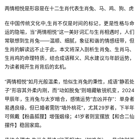
两情相悦是形容是在十二生肖代表生肖兔、马、鸡、狗、虎
在中国传统文化中,生肖不仅是时间的标记，更是性格与命
运的隐喻，当“两情相悦”这一美好词汇与生肖相遇时，人们
常联想到生肖兔——温顺、细腻，象征和谐的情感纽带，但
生肖的解读远不止于此，本文将深入剖析生肖兔、生肖马、
生肖鸡的命理特质，结合成语释义、风水建议与年龄运势，
为读者揭开生肖背后的玄机。
“两情相悦”如月光般温柔，恰似生肖兔的秉性，成语“静若处
子”形容其外柔内刚，而“动如脱兔”则暗藏敏锐机变，2024
甲辰年，生肖兔与太岁暗合，感情运势“吉凶并存”：单身者
易遇良缘，但已婚者需防“墙外桃花”，尤其29岁者，下半年
可佩戴【粉晶狐狸】增强姻缘；41岁者则宜摆放【和合二仙
摆件】稳固家庭。