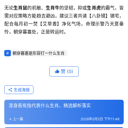
无论
生肖鼠
的机敏、
生肖牛
的坚韧，抑或
生肖虎
的霸气，皆
需对应策略方能趋吉避凶，建议三者共请【八卦镜】镇宅，
配合每月初一焚【艾草香】净化气场，命理示警乃天意垂
怜，朝穿暮塞处，正是转运时。
朝穿暮塞是形容打一什么生肖
赞
(0)
生成海报
漆身吞炭指代表什么生肖，精选解析落实
上一篇
2026年5月5日 下午11:46