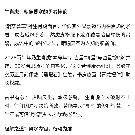
生肖虎：朝穿暮塞的勇者悖论
“朝穿暮塞”对
生肖虎
而言，恰似其外显豪迈与内在焦虑的矛
盾，虎者威风凛凛，然虎皮华服下或许藏着暗自舔伤的灵
魂，成语中的“缝补”之举，暗喻其不为人知的脆弱面。
2026丙午年乃
生肖虎
“本命年”，吉星“将星”与凶星“剑锋”并
存，30岁者职场竞争白热化，42岁者健康亮红灯，务必在
农历正月前佩戴【黑曜石】挡煞，书房放置【青龙摆件】助
长权威。
古书有载：“虎啸风生，盛极必警。”
生肖虎
之人破财不止
时，往往因冲动决策所致，若能学习“暮塞”的修补智慧，下
半年或可借“月德”贵人之力绝处逢生。
破解之道：风水为钥，行动为盾