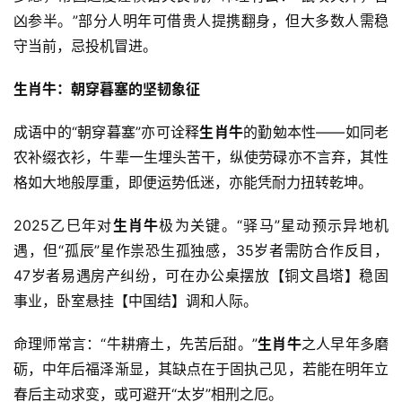
凶参半。”部分人明年可借贵人提携翻身，但大多数人需稳
守当前，忌投机冒进。
生肖牛：朝穿暮塞的坚韧象征
成语中的“朝穿暮塞”亦可诠释
生肖牛
的勤勉本性——如同老
农补缀衣衫，牛辈一生埋头苦干，纵使劳碌亦不言弃，其性
格如大地般厚重，即便运势低迷，亦能凭耐力扭转乾坤。
2025乙巳年对
生肖牛
极为关键。“驿马”星动预示异地机
遇，但“孤辰”星作祟恐生孤独感，35岁者需防合作反目，
47岁者易遇房产纠纷，可在办公桌摆放【铜文昌塔】稳固
事业，卧室悬挂【中国结】调和人际。
命理师常言：“牛耕瘠土，先苦后甜。”
生肖牛
之人早年多磨
砺，中年后福泽渐显，其缺点在于固执己见，若能在明年立
春后主动求变，或可避开“太岁”相刑之厄。