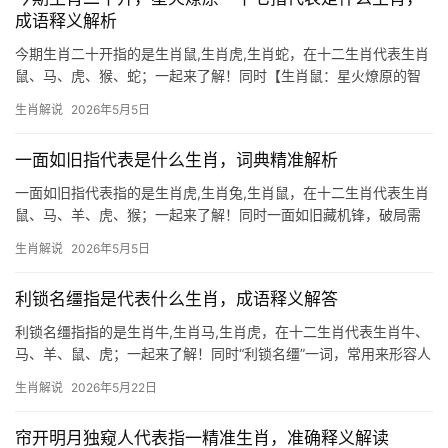
成语释义解析
今期生肖二十开指的是生肖鼠,生肖虎,生肖蛇，在十二生肖代表生肖
鼠、马、虎、猴、蛇；一起来了解！同时【生肖鼠：星火燎原的智
慧灵光】 “今期生肖二十开，星火燎原一十七”暗藏玄机，一十七”相
生肖解说
2026年5月5日
加为八，对应八卦中“离”卦，象征火；而“二十开”可解为“鼠”字上半
部“臼”
一面如旧指代表是什么生肖，词典精准解析
一面如旧指代表指的是生肖虎,生肖兔,生肖鼠，在十二生肖代表生肖
鼠、马、羊、虎、猴；一起来了解！同时一面如旧藏机锋，破局需
借【五帝钱】 “一面如旧”在命理中暗指生肖鼠，鼠为十二生肖之
生肖解说
2026年5月5日
首，天生机敏却多疑，与人初遇时热情如故交，实则暗中观察，明
年甲辰年（2024）
利锁名缰指是代表什么生肖，成语释义解答
利锁名缰指指的是生肖牛,生肖马,生肖虎，在十二生肖代表生肖牛、
马、羊、鼠、虎；一起来了解！同时“利锁名缰”一词，常用来形容人
被名利束缚，如同戴上枷锁，在生肖文化中，此语暗指生肖牛与生
生肖解说
2026年5月22日
肖马，牛性勤恳，一生劳碌为生计所困；马奔千里，却易被缰绳牵
制，二者皆因执
帘开明月独窥人代表指一精准生肖，准确释义解读