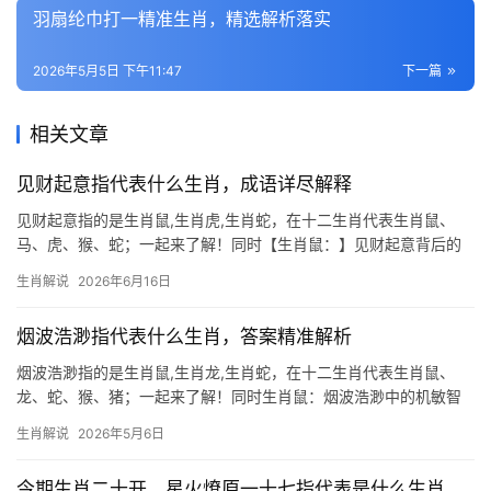
羽扇纶巾打一精准生肖，精选解析落实
2026年5月5日 下午11:47
下一篇
相关文章
见财起意指代表什么生肖，成语详尽解释
见财起意指的是生肖鼠,生肖虎,生肖蛇，在十二生肖代表生肖鼠、
马、虎、猴、蛇；一起来了解！同时【生肖鼠：】见财起意背后的
贪婪面相 民间常说“见财起意”，形容人见到钱财便生出贪念，而生
生肖解说
2026年6月16日
肖鼠恰恰是此中典型，鼠目寸光、机敏狡黠的天性，使得他们面对
利益时极易动摇
烟波浩渺指代表什么生肖，答案精准解析
烟波浩渺指的是生肖鼠,生肖龙,生肖蛇，在十二生肖代表生肖鼠、
龙、蛇、猴、猪；一起来了解！同时生肖鼠：烟波浩渺中的机敏智
者 “烟波浩渺”常用来形容水面辽阔、云雾缭绕的景象，而生肖鼠恰
生肖解说
2026年5月6日
如这迷蒙中的一盏明灯，鼠年出生之人，天生具备“见微知著”的本
领，能在复杂
今期生肖二十开，星火燎原一十七指代表是什么生肖，