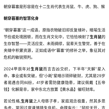
朝穿暮塞是形容是在十二生肖代表生肖鼠、牛、虎、狗、猴
朝穿暮塞的智慧化身
“朝穿暮塞”这一成语，原指衣物破旧却反复缝补，暗喻生活
节俭或处境困顿，而在生肖文化中，它恰恰映射了
生肖鼠
的
生存智慧——灵活应变、未雨绸缪，鼠辈天生警觉，善于在
夹缝中积累资源，正如成语中“暮塞”的修补之举，象征其对
危机的敏锐预判。
2024甲辰年对
生肖鼠
而言吉凶交织，下半年“天解”星入
命，事业或有突破，但“小耗”星暗示琐碎破财，尤其是29岁
者易遇合同纠纷，41岁者需防健康隐患，建议佩戴【五帝
钱】化解是非，家中东北方放置【黄水晶】催旺财库。
若论性格,
生肖鼠
之人母慈子孝，家庭观念极重，然其多思
多虑，常因过度谨慎错失良机，命理有云：“鼠咬天开，吉