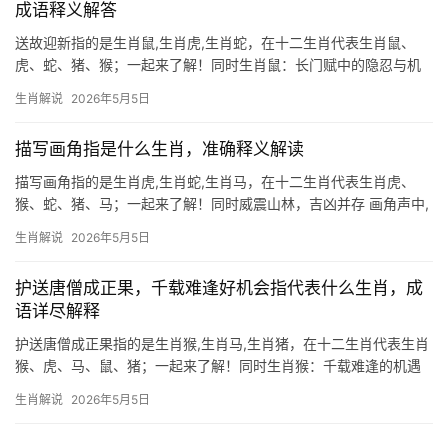
成语释义解答
送故迎新指的是生肖鼠,生肖虎,生肖蛇，在十二生肖代表生肖鼠、
虎、蛇、猪、猴；一起来了解！同时生肖鼠：长门赋中的隐忍与机
敏 \”一纸长门赋\”典故源自汉代陈阿娇失宠后，千金买赋以求重获君
生肖解说
2026年5月5日
心，其中暗藏的\”隐忍蛰伏\”之意，恰似生肖鼠的生存智慧，鼠为十
二地支之首，
描写画角指是什么生肖，准确释义解读
描写画角指的是生肖虎,生肖蛇,生肖马，在十二生肖代表生肖虎、
猴、蛇、猪、马；一起来了解！同时威震山林，吉凶并存 画角声中,
生肖虎的图腾最为醒目，古人以画角为号令，象征威严与魄力，而
生肖解说
2026年5月5日
生肖虎正是这般霸气的化身，虎为百兽之王，命理中主“将星”，但吉
凶并存——
护送唐僧成正果，千载难逢好机会指代表什么生肖，成
语详尽解释
护送唐僧成正果指的是生肖猴,生肖马,生肖猪，在十二生肖代表生肖
猴、虎、马、鼠、猪；一起来了解！同时生肖猴：千载难逢的机遇
与挑战 护送唐僧取经的孙悟空，正是生肖猴的化身，所谓“千载难逢
生肖解说
2026年5月5日
好机会”，对生肖猴而言，明年甲辰年（2024年）将是极为难得的转
折点，下半年