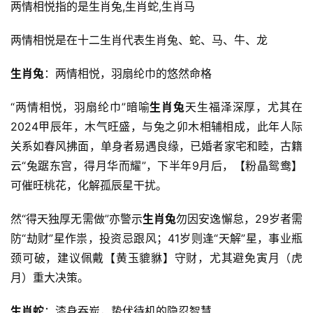
两情相悦指的是生肖兔,生肖蛇,生肖马
两情相悦是在十二生肖代表生肖兔、蛇、马、牛、龙
生肖兔
：两情相悦，羽扇纶巾的悠然命格
“两情相悦，羽扇纶巾”暗喻
生肖兔
天生福泽深厚，尤其在
2024甲辰年，木气旺盛，与兔之卯木相辅相成，此年人际
关系如春风拂面，单身者易遇良缘，已婚者家宅和睦，古籍
云“兔踞东宫，得月华而耀”，下半年9月后，【粉晶鸳鸯】
可催旺桃花，化解孤辰星干扰。
然“得天独厚无需做”亦警示
生肖兔
勿因安逸懈怠，29岁者需
防“劫财”星作祟，投资忌跟风；41岁则逢“天解”星，事业瓶
颈可破，建议佩戴【黄玉貔貅】守财，尤其避免寅月（虎
月）重大决策。
生肖蛇
：漆身吞炭，蛰伏待机的隐忍智慧