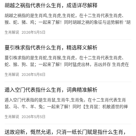
胡越之祸指代表什么生肖，成语详尽解释
胡越之祸指的是生肖鸡,生肖虎,生肖蛇，在十二生肖代表生肖虎、
猴、蛇、猪、鸡；一起来了解！同时胡越之祸的象征与运势解析 “胡
越之祸”在命理中常指无端灾劫，而生肖虎因其刚烈性格，易卷入此
生肖解说
2026年5月5日
类是非，明年甲辰年（2024），生肖虎与太岁相克，上半年事业恐
遭打压，
蔓引株求指代表什么生肖，精选释义解析
蔓引株求指的是生肖蛇,生肖猴,生肖虎，在十二生肖代表生肖虎、
蛇、猴、狗、鼠；一起来了解！同时猛虎出林，吉凶并存 生肖虎在
十二地支中对应“寅”，五行属木，象征威猛与机遇，民间常说“猛虎
生肖解说
2026年5月6日
下山，必有风云”，2024甲辰年对属虎者而言，恰似林中虎跃——事
业上可
遁入空门代表指什么生肖，词典精准解析
遁入空门代表指的是生肖鼠,生肖牛,生肖兔，在十二生肖代表生肖
鼠、马、牛、羊、兔；一起来了解！同时【生肖鼠：机敏遁世的禅
意象征】 遁入空门在生肖文化中,常与【生肖鼠】的灵性关联，鼠辈
生肖解说
2026年5月5日
天生擅藏匿，佛家\”遁世\”恰似其避险本能，2026年逢太岁相冲，属
鼠者易生归隐
送故迎新，慨然允诺，只消一纸长门赋是指什么生肖，