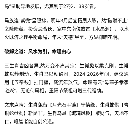
马”星助异地发展，尤其利于27岁、39岁者。
马族逢“紫微”星照拂，明年3月后宜拓展人脉，然“破财不止”
之险暗藏，投资忌合伙，家中东南位放置【水晶洞】，以水
火既济之理平衡命局，年末“天德”星至，方显柳暗花明。
破解之道：风水为引，命理由心
三生肖吉凶各异,然万变不离其宗：
生肖兔
以柔克刚，
生肖
蛇
以静制动，
生肖马
以动破困，2024-2026年间，建议通
用【五帝钱】挂门楣，截流年煞气，命理有云“母慈子孝家
宅兴”，无论何属相，重阳节祭祖可增三代福荫。
文末点睛：
生肖兔
备【月光石手链】守情缘，
生肖蛇
供【青
铜蛇盘剑】斩是非，
生肖马
悬【琉璃风铃】聚财气，天地不
仁，唯智者能自创公道。