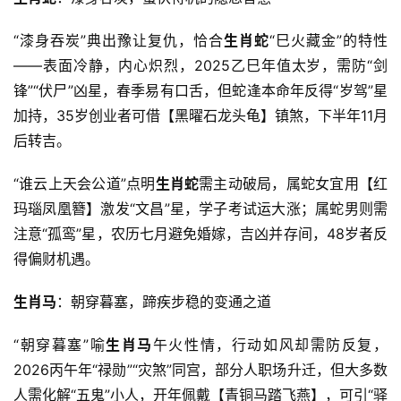
“漆身吞炭”典出豫让复仇，恰合
生肖蛇
“巳火藏金”的特性
——表面冷静，内心炽烈，2025乙巳年值太岁，需防“剑
锋”“伏尸”凶星，春季易有口舌，但蛇逢本命年反得“岁驾”星
加持，35岁创业者可借【黑曜石龙头龟】镇煞，下半年11月
后转吉。
“谁云上天会公道”点明
生肖蛇
需主动破局，属蛇女宜用【红
玛瑙凤凰簪】激发“文昌”星，学子考试运大涨；属蛇男则需
注意“孤鸾”星，农历七月避免婚嫁，吉凶并存间，48岁者反
得偏财机遇。
生肖马
：朝穿暮塞，蹄疾步稳的变通之道
“朝穿暮塞”喻
生肖马
午火性情，行动如风却需防反复，
2026丙午年“禄勋”“灾煞”同宫，部分人职场升迁，但大多数
人需化解“五鬼”小人，开年佩戴【青铜马踏飞燕】，可引“驿