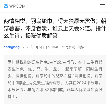
两情相悦，羽扇纶巾，得天独厚无需做；朝
穿暮塞，漆身吞炭，谁云上天会公道。指什
么生肖，揭晓优质解答
changlong
2026年5月5日 下午11:46
生肖解说
阅读 1
两情相悦指的是生肖兔,生肖蛇,生肖马，在十二生肖代
表生肖兔、蛇、马、牛、龙；一起来了解！同时生肖
兔：两情相悦，羽扇纶巾的悠然命格 “两情相悦，羽扇
纶巾”暗喻生肖兔天生福泽深厚，尤其在2024甲辰年，
木气旺盛，与兔之卯木相辅相成，此年人际关系如春风
拂面，