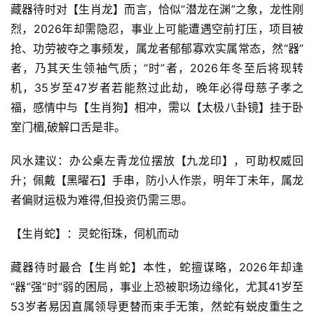
藏器待时对【生肖龙】而言，恰似“潜龙在渊”之象，龙性刚
烈，2026年却需隐忍，事业上可能遭遇空前打压，项目被
抢、功劳被夺之事频发，属龙者郁郁寡欢实属常态，然“器”
者，乃其天生领袖气质；“时”者，2026年冬至后将现转
机，35岁至47岁者若能熬过此劫，晚年必得母慈子孝之
福，感情中与【生肖狗】相冲，需以【太极八卦镜】挂于卧
室门楣,破解口舌是非。
风水建议：办公桌左青龙位摆放【九龙印】，可助权威回
升；佩戴【黑曜石】手串，防小人作祟，明年丁未年，属龙
者偏财运极为难得,但投资仍需三思。
【生肖蛇】：灵蛇衔珠，伺机而动
藏器待时最合【生肖蛇】本性，蛇擅谋略，2026年却逢
“器”强“时”弱的困局，事业上恐被职场边缘化，尤其41岁至
53岁者易因直属领导更替而束手无策，然蛇有蜕皮重生之