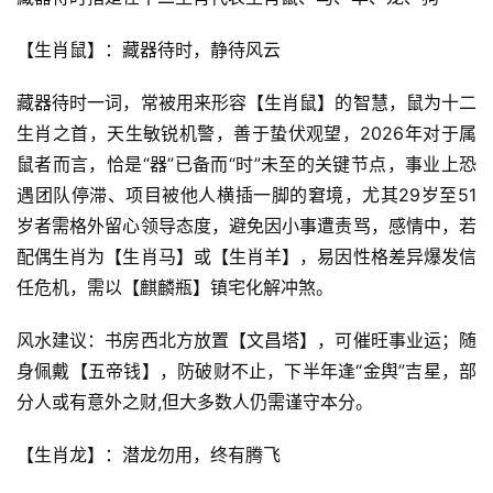
【生肖鼠】：藏器待时，静待风云
藏器待时一词，常被用来形容【生肖鼠】的智慧，鼠为十二
生肖之首，天生敏锐机警，善于蛰伏观望，2026年对于属
鼠者而言，恰是“器”已备而“时”未至的关键节点，事业上恐
遇团队停滞、项目被他人横插一脚的窘境，尤其29岁至51
岁者需格外留心领导态度，避免因小事遭责骂，感情中，若
配偶生肖为【生肖马】或【生肖羊】，易因性格差异爆发信
任危机，需以【麒麟瓶】镇宅化解冲煞。
风水建议：书房西北方放置【文昌塔】，可催旺事业运；随
身佩戴【五帝钱】，防破财不止，下半年逢“金舆”吉星，部
分人或有意外之财,但大多数人仍需谨守本分。
【生肖龙】：潜龙勿用，终有腾飞