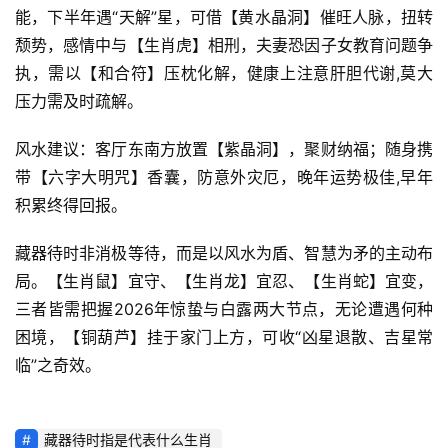
能，下半年遇“天解”星，可借【黄水晶洞】催旺人脉，扭转
颓势，感情中与【生肖虎】相刑，夫妻恐因子女教育问题争
执，需以【和合符】压枕化解，健康上注意肝胆代谢,莫大
压力需及时疏解。
风水建议：客厅东南方放置【紫晶洞】，聚财纳福；随身携
带【六字大明咒】香囊，防意外灾厄，晚年运势极佳,早年
积累终得回报。
藏器待时非消极等待，而是以风水为盾、智慧为矛的主动布
局。【生肖鼠】宜守、【生肖龙】宜忍、【生肖蛇】宜变，
三者皆需把握2026年惊蛰与白露两大节点，无论遭遇何种
困境，【铜葫芦】挂于家门上方，可收“凶星退散、吉星常
临”之奇效。
藏器待时指是代表什么生肖