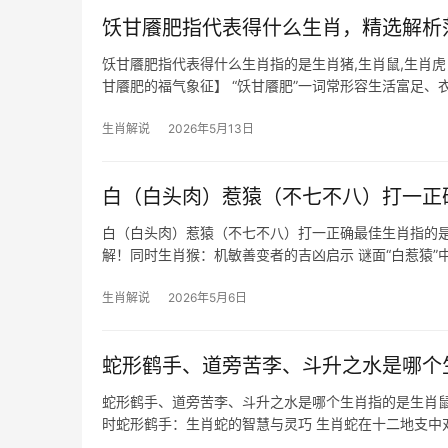
饫甘餍肥指代表得什么生肖，精选解析
饫甘餍肥指代表得什么生肖指的是生肖猪,生肖鼠,生肖
甘餍肥的福气象征】 “饫甘餍肥”一词常形容生活富足
佳，象征着丰饶与安逸，2026
生肖解说
2026年5月13日
白（白头肉）惹猿（不七不八）打一正
白（白头肉）惹猿（不七不八）打一正确最佳生肖指的是
解！同时生肖猴：机敏善变者的吉凶启示 谜面“白惹猿”
2024甲辰年，生肖猴与太岁三合，事业上有“鲤
生肖解说
2026年5月6日
蛇形鹤手、道旁苦李、斗升之水是哪个
蛇形鹤手、道旁苦李、斗升之水是哪个生肖指的是生肖鼠
时蛇形鹤手：生肖蛇的智慧与灵巧 生肖蛇在十二地支中
态与鹤的优雅动作结合，暗喻以柔克刚的处世智