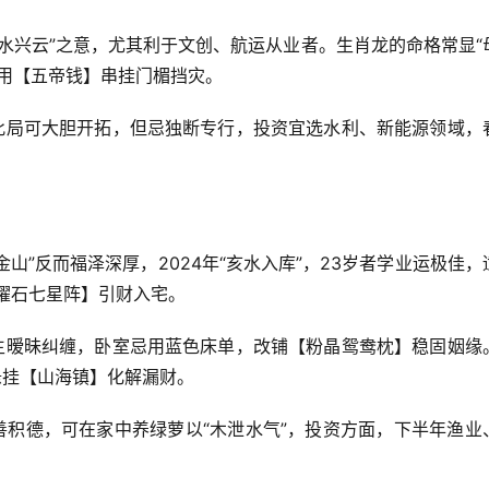
水兴云”之意，尤其利于文创、航运从业者。生肖龙的命格常显“
用【五帝钱】串挂门楣挡灾。
逢此局可大胆开拓，但忌独断专行，投资宜选水利、新能源领域，
山”反而福泽深厚，2024年“亥水入库”，23岁者学业运极佳，
曜石七星阵】引财入宅。
易生暧昧纠缠，卧室忌用蓝色床单，改铺【粉晶鸳鸯枕】稳固姻缘
悬挂【山海镇】化解漏财。
善积德，可在家中养绿萝以“木泄水气”，投资方面，下半年渔业