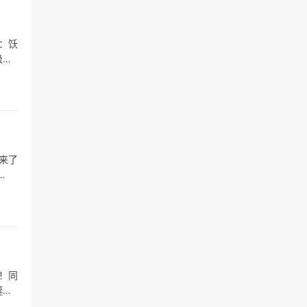
：饫
极
来了
！同
蜒姿