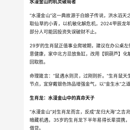
水漫金山的机灵破局者
“水漫金山”这一典故源于白娘子传说，洪水滔
取仙草的小青，以机敏化解危机，2024甲辰龙
部分人可能因投资失误破财不止。
29岁的生肖鼠正值事业爬坡期，建议在办公桌左
意健康，家中北方忌放鱼缸，改用【铜葫芦】化解
回取胜。
命理箴言：“鼠遇水则灵，过刚则折。”生肖鼠天
节点，宜穿戴银色饰品增强金气，以“金生水”之
生肖龙：水漫金山中的真命天子
“水漫金山”对生肖龙而言，反成“龙归大海”之吉
暗藏机遇，35岁的生肖龙下半年易得长辈提携，
借贷。