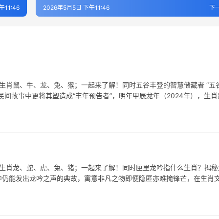
午11:46
2026年5月5日 下午11:46
下
表生肖鼠、牛、龙、兔、猴；一起来了解！同时五谷丰登的智慧储藏者 “五
间故事中更将其塑造成“丰年预告者”，明年甲辰龙年（2024年），生肖
表生肖龙、蛇、虎、兔、猪；一起来了解！同时匣里龙吟指什么生肖？揭秘
匣中仍能发出龙吟之声的典故，寓意非凡之物即便隐匿亦难掩锋芒，在生肖