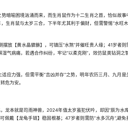
天之势暗喻困境汹涌而来，而生肖鼠作为十二生肖之首，恰似故事
年，生肖鼠与太岁三合，下半年尤其利于偏财，但需警惕“水旺木漂
侧摆放【黄水晶貔貅】，可镇压“水煞”并催旺贵人缘；41岁者则
湿气病痛，若遇合作纠纷，牢记“以柔克刚”，效仿鼠类钻洞之智
生适应力强，但需平衡“吉凶并存”之势，明年农历三月、九月是
道转危为安。
兆，龙本就是司雨神兽，2024年值太岁虽犯伏吟，却因“辰为水库
可佩戴【龙龟手链】稳固根基；47岁者则需防“水多沉舟”,避免