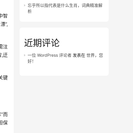
忘乎所以指代表是什么生肖，词典精准解
析
中智
”,
近期评论
需注
,迂
一位 WordPress 评论者
发表在
世界，您
好！
关键
”而
担保