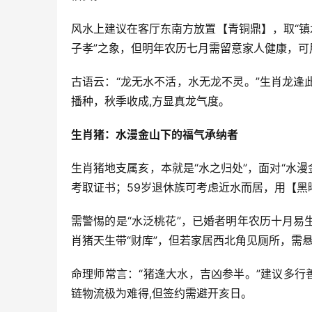
风水上建议在客厅东南方放置【青铜鼎】，取“镇
子孝”之象，但明年农历七月需留意家人健康，可
古语云：“龙无水不活，水无龙不灵。”生肖龙
播种，秋季收成,方显真龙气度。
生肖猪：水漫金山下的福气承纳者
生肖猪地支属亥，本就是“水之归处”，面对“水漫金
考取证书；59岁退休族可考虑近水而居，用【黑
需警惕的是“水泛桃花”，已婚者明年农历十月
肖猪天生带“财库”，但若家居西北角见厕所，需
命理师常言：“猪逢大水，吉凶参半。”建议多行
链物流极为难得,但签约需避开亥日。