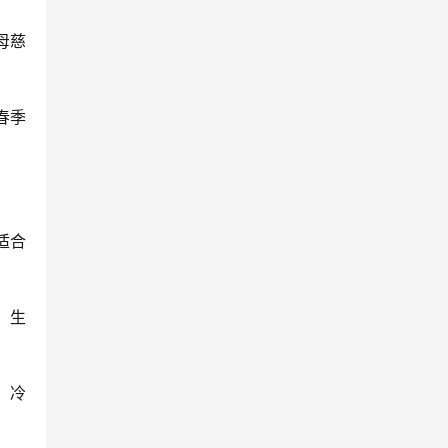
母慈
春季
适合
。生
、冷