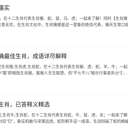
落实
虎，在十二生肖代表生肖猪、蛇、鼠、马、虎；一起来了解！同时【生肖猪
、衣食无忧，在生肖文化中，生肖猪便是这一意象的绝佳代表，猪天生胃口
确最佳生肖，成语详尽解释
生肖猴,生肖虎,生肖蛇，在十二生肖代表生肖猴、虎、蛇、羊、牛；一起
中“猿”即暗指生肖猴，属猴人天生聪慧，但“不七不八”暗示行事易失分寸，
生肖，已答释义精选
,生肖牛,生肖蛇，在十二生肖代表生肖蛇、牛、鼠、虎、龙；一起来了解
对应“巳”，象征机敏与深谋远虑。蛇形鹤手这一成语，生动刻画了蛇的蜿