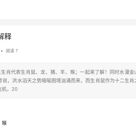
解释
•
阅读 7
十二生肖代表生肖鼠、龙、猪、羊、猴；一起来了解！同时水漫金
子传说，洪水滔天之势暗喻困境汹涌而来，而生肖鼠作为十二生肖
机，20
、猴