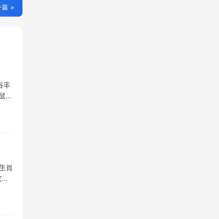
一篇
谷丰
鼠与
生肖
文化