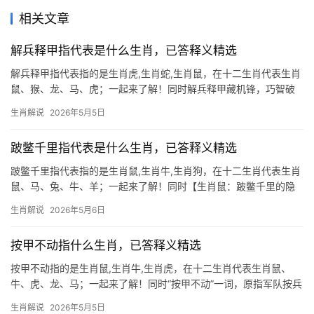
相关文章
解兵释甲指代表是什么生肖，已答释义精选
解兵释甲指代表指的是生肖虎,生肖蛇,生肖鼠，在十二生肖代表生肖
鼠、猴、龙、马、虎；一起来了解！同时解兵释甲藏机锋，巧智破
局迎转机 所谓“解兵释甲”，原指卸下铠甲、放下兵器，引申为化干
生肖解说
2026年5月5日
戈为玉帛，对于生肖鼠而言，此象恰似其天生敏锐的避险能力——
看似退让，实则暗藏
跛鳖千里指代表是什么生肖，已答释义精选
跛鳖千里指代表指的是生肖鼠,生肖牛,生肖狗，在十二生肖代表生肖
鼠、马、兔、牛、羊；一起来了解！同时【生肖鼠：跛鳖千里的隐
忍智者】 “跛鳖千里”出自《荀子》，比喻虽条件不足却坚持到底的
生肖解说
2026年5月6日
精神，在生肖中，生肖鼠最能诠释这一品质——天生体型弱小，却
能凭借机敏与韧性成
按甲不动指什么生肖，已答释义精选
按甲不动指的是生肖鼠,生肖牛,生肖虎，在十二生肖代表生肖鼠、
牛、虎、龙、马；一起来了解！同时“按甲不动”一词，原指军队按兵
不察敌情，但在生肖文化中，却与生肖鼠的智慧不谋而合。生肖鼠
生肖解说
2026年5月5日