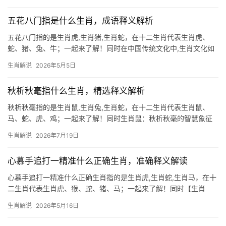
天生敏锐，善于蛰伏待机，尤其在下半年，火星入宫之际，部分人
易遇口舌之争，
五花八门指是什么生肖，成语释义解析
五花八门指的是生肖虎,生肖猪,生肖蛇，在十二生肖代表生肖虎、
蛇、猪、兔、牛；一起来了解！同时在中国传统文化中,生肖文化如
同一幅五彩斑斓的画卷，承载着千百年来人们对命运、性格和运势
生肖解说
2026年5月5日
的解读。“五花八门”一词常被用来形容事物的繁杂多样，而在生肖文
化中，它恰恰
秋析秋毫指什么生肖，精选释义解析
秋析秋毫指的是生肖鼠,生肖兔,生肖蛇，在十二生肖代表生肖鼠、
马、蛇、虎、鸡；一起来了解！同时生肖鼠：秋析秋毫的智慧象征
“秋析秋毫”常被联想至生肖鼠，因其天生敏锐，能洞察细微，2026
生肖解说
2026年7月19日
年对属鼠者而言极为关键，下半年事业易遇团队停滞或项目被抢，
29岁至5
心慕手追打一精准什么正确生肖，准确释义解读
心慕手追打一精准什么正确生肖指的是生肖虎,生肖蛇,生肖马，在十
二生肖代表生肖虎、猴、蛇、猪、马；一起来了解！同时【生肖
虎：猛虎出山，吉凶并存】 2026年对于生肖虎而言，是极为难得的
生肖解说
2026年5月16日
转折年，上半年易遇“龙争虎斗”之象，事业上恐遭小人打压，项目被
抢或团队停滞不前，尤其29岁