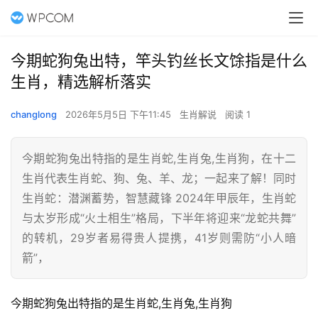
今期蛇狗兔出特，竿头钓丝长文馀指是什么
生肖，精选解析落实
changlong
2026年5月5日 下午11:45
生肖解说
阅读 1
今期蛇狗兔出特指的是生肖蛇,生肖兔,生肖狗，在十二
生肖代表生肖蛇、狗、兔、羊、龙；一起来了解！同时
生肖蛇：潜渊蓄势，智慧藏锋 2024年甲辰年，生肖蛇
与太岁形成“火土相生”格局，下半年将迎来“龙蛇共舞”
的转机，29岁者易得贵人提携，41岁则需防“小人暗
箭”，
今期蛇狗兔出特指的是生肖蛇,生肖兔,生肖狗