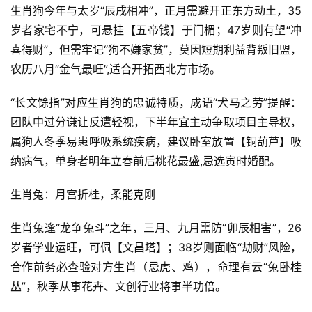
生肖狗今年与太岁“辰戌相冲”，正月需避开正东方动土，35
岁者家宅不宁，可悬挂【五帝钱】于门楣；47岁则有望“冲
喜得财”，但需牢记“狗不嫌家贫”，莫因短期利益背叛旧盟，
农历八月“金气最旺”,适合开拓西北方市场。
“长文馀指”对应生肖狗的忠诚特质，成语“犬马之劳”提醒：
团队中过分谦让反遭轻视，下半年宜主动争取项目主导权，
属狗人冬季易患呼吸系统疾病，建议卧室放置【铜葫芦】吸
纳病气，单身者明年立春前后桃花最盛,忌选寅时婚配。
生肖兔：月宫折桂，柔能克刚
生肖兔逢“龙争兔斗”之年，三月、九月需防“卯辰相害”，26
岁者学业运旺，可佩【文昌塔】；38岁则面临“劫财”风险，
合作前务必查验对方生肖（忌虎、鸡），命理有云“兔卧桂
丛”，秋季从事花卉、文创行业将事半功倍。