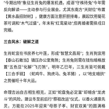
“今期出特”象征生肖兔的爆发机遇，成语“守株待兔”今年需
反向解读——主动参与行业展会，尤其东南方“天财位”布置
【黄水晶招财树】，健康方面注意肝胆排毒，晨起饮用菊花
茶可调和“木气过盛”，年末有“红鸾星动”,但再婚者需择戌日
完婚。
三合风水：破解之道
生肖蛇宜在书房养七叶莲，形成“智慧文昌局”；生肖狗宜用
【泰山石敢当】镇压办公室角煞；生肖兔则需在钱包暗格放
置“五色豆”化解“飞刃煞”，明年乙巳年，三生肖皆可佩戴
【三合手链】（蛇鸡牛、狗虎马、兔羊猪），以“地支暗拱”
之势催旺十年大运。
命理吉凶自古相生相克，正如“蛇盘兔必定富”却暗含“龙虎
斗”的风险，建议冬至前后行“祭祖改运”仪式，以香火通禀先
灵，方能在2025年迎来“母慈子孝、财官双美”的圆满格