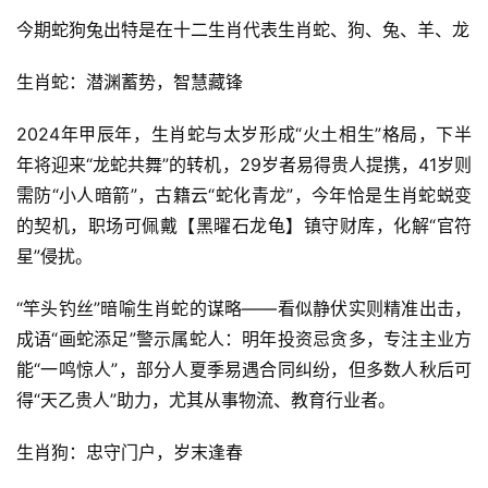
今期蛇狗兔出特是在十二生肖代表生肖蛇、狗、兔、羊、龙
生肖蛇：潜渊蓄势，智慧藏锋
2024年甲辰年，生肖蛇与太岁形成“火土相生”格局，下半
年将迎来“龙蛇共舞”的转机，29岁者易得贵人提携，41岁则
需防“小人暗箭”，古籍云“蛇化青龙”，今年恰是生肖蛇蜕变
的契机，职场可佩戴【黑曜石龙龟】镇守财库，化解“官符
星”侵扰。
“竿头钓丝”暗喻生肖蛇的谋略——看似静伏实则精准出击，
成语“画蛇添足”警示属蛇人：明年投资忌贪多，专注主业方
能“一鸣惊人”，部分人夏季易遇合同纠纷，但多数人秋后可
得“天乙贵人”助力，尤其从事物流、教育行业者。
生肖狗：忠守门户，岁末逢春