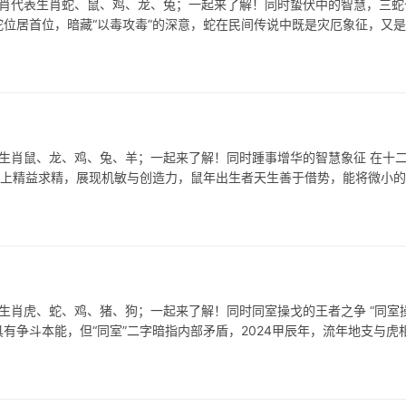
生肖代表生肖蛇、鼠、鸡、龙、兔；一起来了解！同时蛰伏中的智慧，三蛇
蛇位居首位，暗藏“以毒攻毒”的深意，蛇在民间传说中既是灾厄象征，又
表生肖鼠、龙、鸡、兔、羊；一起来了解！同时踵事增华的智慧象征 在十
础上精益求精，展现机敏与创造力，鼠年出生者天生善于借势，能将微小
生肖虎、蛇、鸡、猪、狗；一起来了解！同时同室操戈的王者之争 “同室操
有争斗本能，但“同室”二字暗指内部矛盾，2024甲辰年，流年地支与虎