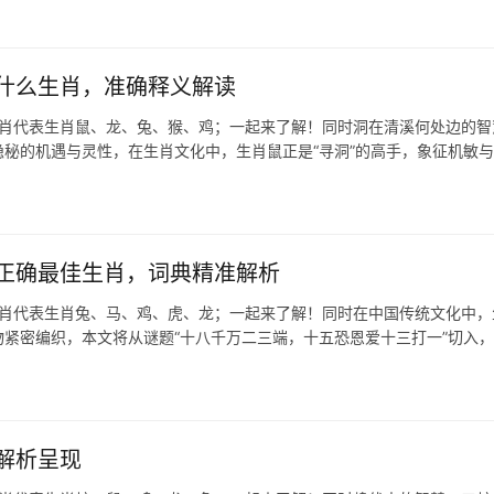
什么生肖，准确释义解读
生肖代表生肖鼠、龙、兔、猴、鸡；一起来了解！同时洞在清溪何处边的智
隐秘的机遇与灵性，在生肖文化中，生肖鼠正是“寻洞”的高手，象征机敏
正确最佳生肖，词典精准解析
生肖代表生肖兔、马、鸡、虎、龙；一起来了解！同时在中国传统文化中，
紧密编织，本文将从谜题“十八千万二三端，十五恐恩爱十三打一”切入
解析呈现