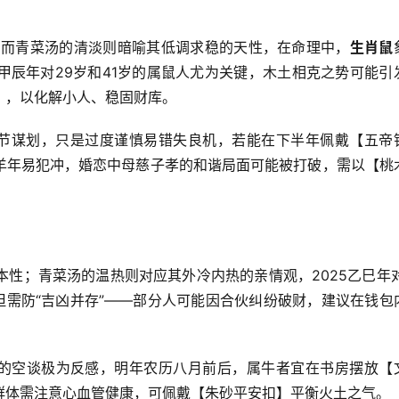
，而青菜汤的清淡则暗喻其低调求稳的天性，在命理中，
生肖鼠
24甲辰年对29岁和41岁的属鼠人尤为关键，木土相克之势可能引
】，以化解小人、稳固财库。
节谋划，只是过度谨慎易错失良机，若能在下半年佩戴【五帝
羊年易犯冲，婚恋中母慈子孝的和谐局面可能被打破，需以【桃
的本性；青菜汤的温热则对应其外冷内热的亲情观，2025乙巳年对
但需防“吉凶并存”——部分人可能因合伙纠纷破财，建议在钱包
的空谈极为反感，明年农历八月前后，属牛者宜在书房摆放【
岁群体需注意心血管健康，可佩戴【朱砂平安扣】平衡火土之气。