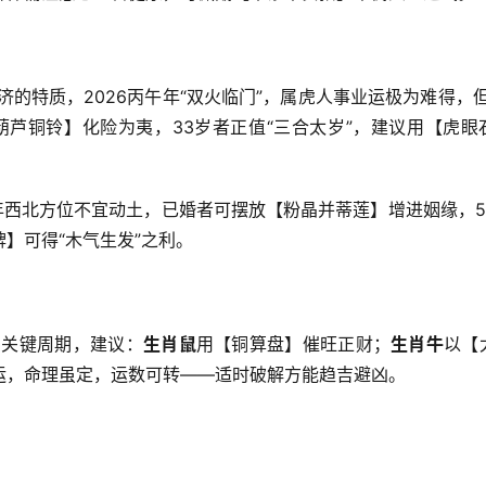
济的特质，2026丙午年“双火临门”，属虎人事业运极为难得，但
葫芦铜铃】化险为夷，33岁者正值“三合太岁”，建议用【虎眼
年西北方位不宜动土，已婚者可摆放【粉晶并蒂莲】增进姻缘，5
】可得“木气生发”之利。
”的关键周期，建议：
生肖鼠
用【铜算盘】催旺正财；
生肖牛
以【
运，命理虽定，运数可转——适时破解方能趋吉避凶。