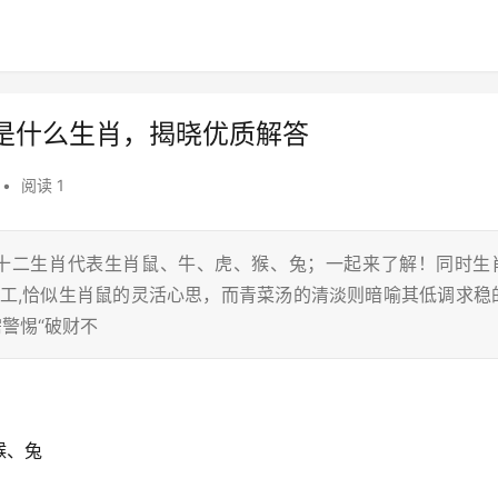
是什么生肖，揭晓优质解答
•
阅读 1
在十二生肖代表生肖鼠、牛、虎、猴、兔；一起来了解！同时生
刀工,恰似生肖鼠的灵活心思，而青菜汤的清淡则暗喻其低调求稳
警惕“破财不
猴、兔