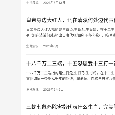
生肖解说
2026年5月13日
皇帝身边大红人，洞在清溪何处边代表
皇帝身边大红人指的是生肖兔,生肖龙,生肖鼠，在十二
身 “洞在清溪何处边”出自唐代张旭的《桃花溪》，暗喻
雨绸缪，属鼠人天
生肖解说
2026年5月5日
十八千万二三端，十五恐恩爱十三打一
十八千万二三端指的是生肖兔,生肖马,生肖鸡，在十二
文化如同一条绵延千年的丝线，将命运、性格与自然万物
读其暗藏的生肖隐喻，
生肖解说
2026年5月6日
三蛇七鼠鸡除害指代表什么生肖，完美