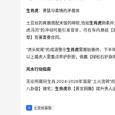
生肖虎
：勇猛与柔情的矛盾体
土豆丝的爽脆搭配米饭的绵软,恰如
生肖虎
刚柔并
虎冯河”的冲动可能引发官非，可在车内悬挂【
章】签署重要合同。
“虎头蛇尾”的成语警示
生肖虎
需善始善终，下半
以上属虎人需重点养护肝胆，佩戴【绿松石护身牌
风水行动指南
无论所属何生肖,2024-2026年皆是“土火流转
八卦盘】镇宅；
生肖虎
靠【青龙铜雕】提升贵人
土豆丝盖饭