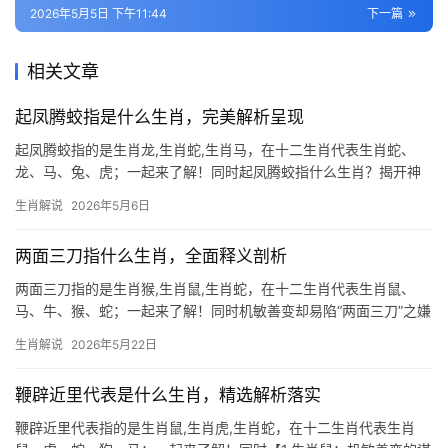
2026年5月5日 下午11:44
下一篇
相关文章
起凤腾蛟指是什么生肖，完美解析呈现
起凤腾蛟指的是生肖龙,生肖蛇,生肖马，在十二生肖代表生肖蛇、
龙、马、兔、虎；一起来了解！同时起凤腾蛟指什么生肖？揭开神
秘成语的面纱 “起凤腾蛟”一词出自唐代王勃的《滕王阁序》，形容
生肖解说
2026年5月6日
才华横溢、气势非凡的人物，在生肖文化中，它暗指两种极具灵性
的动物——生肖
两面三刀指什么生肖，全面释义剖析
两面三刀指的是生肖猴,生肖鼠,生肖蛇，在十二生肖代表生肖鼠、
马、牛、猴、蛇；一起来了解！同时机敏善变却易陷“两面三刀”之嫌
所谓“两面三刀”，常指表面一套、背后一套的行事作风，在十二生肖
生肖解说
2026年5月22日
中，生肖鼠因其机敏圆滑的特质，最易被贴上此标签，鼠年出生者
天生擅长
鞭辟近里代表是什么生肖，精选解析落实
鞭辟近里代表指的是生肖鼠,生肖虎,生肖蛇，在十二生肖代表生肖